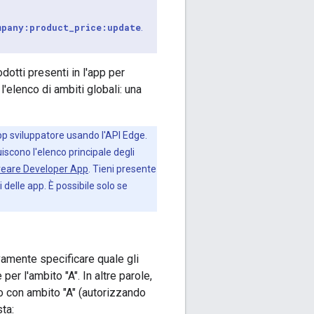
mpany:product_price:update
.
dotti presenti in l'app per
 l'elenco di ambiti globali: una
'app sviluppatore usando l'API Edge.
uiscono l'elenco principale degli
reare Developer App
. Tieni presente
 delle app. È possibile solo se
vamente specificare quale gli
r l'ambito "A". In altre parole,
so con ambito "A" (autorizzando
ta: