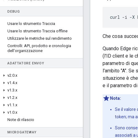
DEBUG
curl
-
i
-
X
Usare lo strumento Traccia
Usare lo strumento Traccia offline
Che cosa succe
Utilizzare le metriche sul rendimento
Controlli: API
,
prodotto e cronologia
Quando Edge rice
dell'organizzazione
(l'ID client e le
parametro di qu
ADATTATORE ENVOY
l'ambito "A". Se
v2
.
0
.
x
situazione è che 
v1
.
4
.
x
e il parametro d
v1
.
3
.
x
v1
.
2
.
x
Nota:
v1
.
1
.
x
Se il valor
v1
.
0
.
x
token; ma a
Note di rilascio
Sono consent
MICROGATEWAY
associati a