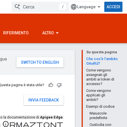
/
ACCEDI
RIFERIMENTO
ALTRO
Su questa pagina
ingua
Che cos'è l'ambito
OAuth2?
Come vengono
assegnati gli
ambiti ai token di
accesso?
Questa pagina è stata utile?
Come vengono
applicati gli
ambiti?
INVIA FEEDBACK
Esempi di codice
Maiuscole
ndo la documentazione di
Apigee Edge
.
predefinite
Informazioni
Custodia con
X
.