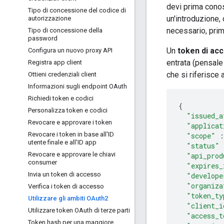
devi prima conos
Tipo di concessione del codice di
un'introduzione,
autorizzazione
necessario, prim
Tipo di concessione della
password
Un
token di ac
Configura un nuovo proxy API
entrata (pensale
Registra app client
che si riferisce
Ottieni credenziali client
Informazioni sugli endpoint OAuth
Richiedi token e codici
{
Personalizza token e codici
"issued_a
Revocare e approvare i token
"applicat
Revocare i token in base all'ID
"scope"
:
utente finale e all'ID app
"status"
Revocare e approvare le chiavi
"api_prod
consumer
"expires_
Invia un token di accesso
"develope
"organiza
Verifica i token di accesso
"token_ty
Utilizzare gli ambiti OAuth2
"client_i
Utilizzare token OAuth di terze parti
"access_t
Token hash per una maggiore