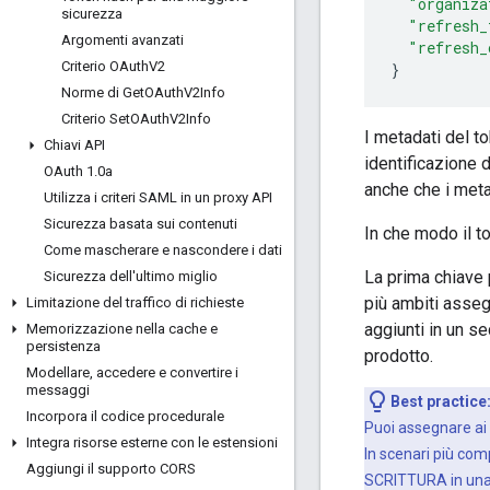
"organiza
sicurezza
"refresh_
Argomenti avanzati
"refresh_
Criterio OAuth
V2
}
Norme di Get
OAuth
V2Info
Criterio Set
OAuth
V2Info
I metadati del t
Chiavi API
identificazione d
OAuth 1
.
0a
anche che i meta
Utilizza i criteri SAML in un proxy API
Sicurezza basata sui contenuti
In che modo il t
Come mascherare e nascondere i dati
La prima chiave 
Sicurezza dell'ultimo miglio
più ambiti asse
Limitazione del traffico di richieste
aggiunti in un s
Memorizzazione nella cache e
persistenza
prodotto.
Modellare
,
accedere e convertire i
messaggi
Best practice
Incorpora il codice procedurale
Puoi assegnare ai 
Integra risorse esterne con le estensioni
In scenari più com
Aggiungi il supporto CORS
SCRITTURA in una r