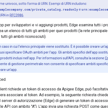
me univoco, sotto forma di URN. Esempi di URN includono:
amplecompany.com/private_catalog.readonly
e
urn:exampleco
 URN in
RFC3986
.
p per sviluppatori e vi aggiungi prodotti, Edge esamina tutti i pro
ea un elenco di tutti gli ambiti per quei prodotti (la rete principale
utti gli ambiti riconosciuti).
 caso in cui l'elenco principale viene sostituito. È è possibile creare un
puoi specificare OAuth ambiti per l'app. Gli ambiti specifici dell'app sostit
i prodotti inclusi nell'app. Per informazioni sull'API, consulta la sezione
C
tente di gestione perimetrale non consente di specificare ambiti specifici
reare un'app.
ced.
ient richiede un token di accesso da Apigee Edge, può facoltati
era associare al token. Ad esempio, la seguente richiesta chiede pe
 al server di autorizzazione (Edge) di generare un token di acces
 le API con ambito "A"). L'app invia una richiesta POST come ques