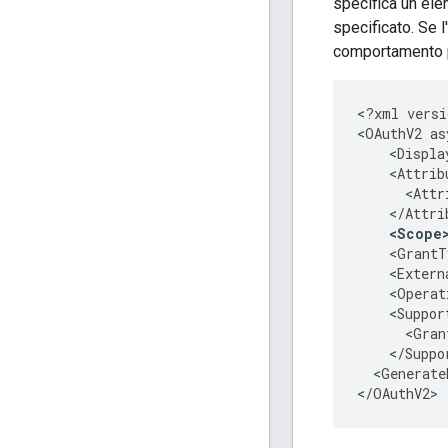
specifica un el
specificato. Se 
comportamento p
<
?
xml
versi
<
OAuthV2
as
<
Displa
<
Attrib
<
Attr
<
/
Attri
<
Scope
<
GrantT
<
Extern
<
Operat
<
Suppor
<
Gran
<
/
Suppo
<
Generate
<
/
OAuthV2
>