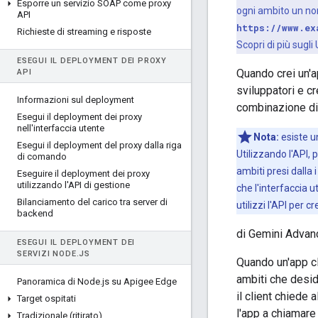
Esporre un servizio SOAP come proxy
ogni ambito un no
API
https://www.ex
Richieste di streaming e risposte
Scopri di più sugli
ESEGUI IL DEPLOYMENT DEI PROXY
Quando crei un'ap
API
sviluppatori e cr
Informazioni sul deployment
combinazione di t
Esegui il deployment dei proxy
nell'interfaccia utente
Nota:
esiste un
Esegui il deployment del proxy dalla riga
Utilizzando l'API, 
di comando
ambiti presi dalla 
Eseguire il deployment dei proxy
utilizzando l'API di gestione
che l'interfaccia u
Bilanciamento del carico tra server di
utilizzi l'API per c
backend
di Gemini Advan
ESEGUI IL DEPLOYMENT DEI
SERVIZI NODE
.
JS
Quando un'app cl
ambiti che desid
Panoramica di Node
.
js su Apigee Edge
il client chiede
Target ospitati
l'app a chiamare
Tradizionale (ritirato)