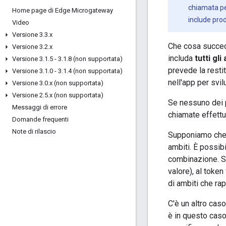
chiamata per
Home page di Edge Microgateway
include prod
Video
Versione 3
.
3
.
x
Che cosa succede
Versione 3
.
2
.
x
includa
tutti gli
Versione 3
.
1
.
5 - 3
.
1
.
8 (non supportata)
prevede la restit
Versione 3
.
1
.
0 - 3
.
1
.
4 (non supportata)
nell'app per svil
Versione 3
.
0
.
x (non supportata)
Versione 2
.
5
.
x (non supportata)
Se nessuno dei p
Messaggi di errore
chiamate effettu
Domande frequenti
Note di rilascio
Supponiamo che u
ambiti. È possib
combinazione. Se
valore), al token
di ambiti che rap
C'è un altro caso
è in questo caso