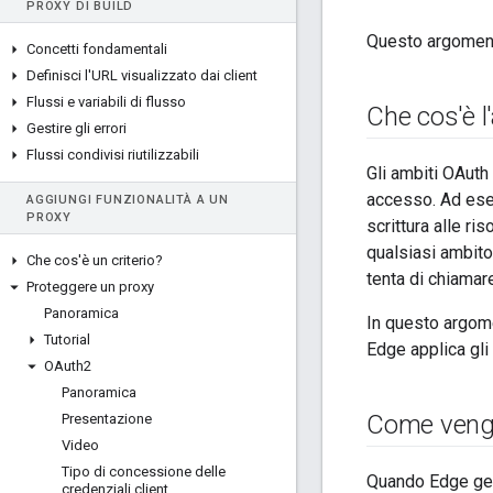
PROXY DI BUILD
Questo argomento
Concetti fondamentali
Definisci l'URL visualizzato dai client
Flussi e variabili di flusso
Che cos'è 
Gestire gli errori
Flussi condivisi riutilizzabili
Gli ambiti OAuth
accesso. Ad esem
AGGIUNGI FUNZIONALITÀ A UN
PROXY
scrittura alle r
qualsiasi ambito
Che cos'è un criterio?
tenta di chiamare
Proteggere un proxy
Panoramica
In questo argom
Tutorial
Edge applica gli
OAuth2
Panoramica
Come vengo
Presentazione
Video
Tipo di concessione delle
Quando Edge gen
credenziali client