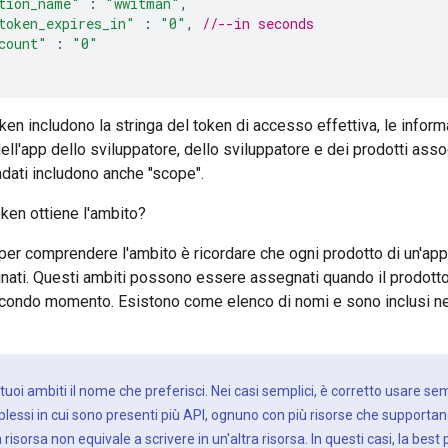
tion_name"
:
"wwitman"
,
token_expires_in"
:
"0"
,
//--in seconds
count"
:
"0"
oken includono la stringa del token di accesso effettiva, le infor
ell'app dello sviluppatore, dello sviluppatore e dei prodotti assoc
dati includono anche "scope".
oken ottiene l'ambito?
per comprendere l'ambito è ricordare che ogni prodotto di un'app
gnati. Questi ambiti possono essere assegnati quando il prodot
econdo momento. Esistono come elenco di nomi e sono inclusi nel
:
tuoi ambiti il nome che preferisci. Nei casi semplici, è corretto usare 
plessi in cui sono presenti più API, ognuno con più risorse che supportano
isorsa non equivale a scrivere in un'altra risorsa. In questi casi, la bes