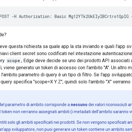
POST
-
H
Authorization
:
Basic
Mg12YTk2UkEIyIBCrtro1QpIG
de?
ve questa richiesta sa quale app la sta inviando e quali l'app svi
 chiavi client secret sono codificati nel intestazione autenticazion
ery
scope
, Edge deve decide se uno dei prodotti API associati a
 sì, viene generato un token di accesso con l'ambito "A". Un altro
l'ambito parametro di query è un tipo di filtro. Se l'app sviluppato
i query specifica "scope=X Y Z", quindi solo l'ambito "X" verrann
e del parametro di ambito corrisponde a
nessuno
dei valori riconosciuti
l token non verranno assegnati ambiti (i metadati dell'ambito saranno vu
iti solo gli ambiti specificati nei prodotti. Se non vengono specificati a
 un'app sviluppatore, non puoi generare un token contiene un ambito se