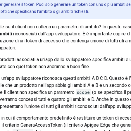
 generare il token. Puoi solo generare un token con uno o più ambiti se
otti che specificano l'ambito o gli ambiti richiesti.
 se il client non collega un parametro di ambito? In questo ca
 ambiti
riconosciuti dall'app sviluppatore. È è importante capire 
uzione di un token di accesso che contenga unione di tutti gli ambit
uppatori.
rodotti associati a un'app dello sviluppatore specifica ambiti e 
ate con quel token non andranno a buon fine.
n'app sviluppatore riconosca questi ambiti: A B C D. Questo è l'
ile che un prodotto nell'app abbia gli ambiti A e B e un secondo c
 il client non specifica un parametro
scope
(o se specifica il 
 verranno concessi tutti e quattro gli ambiti: e D. Anche in questo
presentano l'unione di tutti gli ambiti riconosciuti dall'app svilup
 in cui il comportamento predefinito è restituire un token di acces
 il criterio GeneraAccessToken (il criterio Apigee Edge che gen