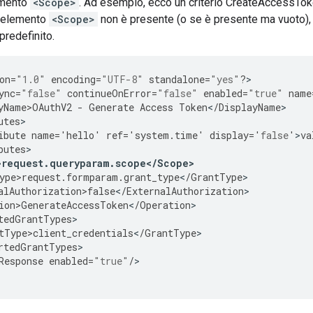
emento
<Scope>
. Ad esempio, ecco un criterio CreateAccessTok
l'elemento
<Scope>
non è presente (o se è presente ma vuoto), 
redefinito.
on
=
"1.0"
encoding
=
"UTF-8"
standalone
=
"yes"
?
>

ync
=
"false"
continueOnError
=
"false"
enabled
=
"true"
name
yName>OAuthV2
-
Generate
Access
Token
<
/
DisplayName
utes
ibute
name
=
'
hello
'
ref
=
'
system
.
time
'
display
=
'
false
'
>
va
butes
>request
.
queryparam
.
scope
<
/
Scope
>
ype>request
.
formparam
.
grant_type
<
/
GrantType
alAuthorization>false
<
/
ExternalAuthorization
ion>GenerateAccessToken
<
/
Operation
tedGrantTypes
tType>client_credentials
<
/
GrantType
rtedGrantTypes
Response
enabled
=
"true"
/
>
