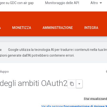
gee su GDC con air gap
Monitoraggio delle API
Altro
A
MONETIZZA
AMMINISTRAZIONE
INTEGRA
Google utilizza la tecnologia AI per tradurre i contenuti nella tua l
uzioni generate dall'AI potrebbero contenere errori.
iluppo
 degli ambiti OAuth2
Stai visualizza
Vai alla sezione
Documentazione di Apigee 