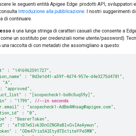
cere le seguenti entità Apigee Edge: prodotti API, sviluppatori e
 consulta
Introduzione alla pubblicazione
. I nostri suggerimenti d
a di continuare.
cesso
è una lunga stringa di caratteri casuali che consente a Edge 
 come un sostituto per credenziali nome utente/password). Tecni
 a una raccolta di con metadati che assomigliano a questo:
t"
:
"1416962591727"
,
ion_name"
:
"0d3e1d41-a59f-4d74-957e-d4e3275d4781"
,
"A"
,
:
"approved"
,
uct_list"
:
"[scopecheck1-bs0cSuqS9y]"
,
in"
:
"1799"
,
//--in seconds
r.email"
:
"scopecheck1-AdBmANhsag@apigee.com"
,
tion_id"
:
"0"
,
pe"
:
"BearerToken"
,
d"
:
"eTtB7w5lvk3DnOZNGReBlvGvIAeAywun"
,
oken"
:
"ODm47ris5AlEty8TDc1itwYPe5MW"
,