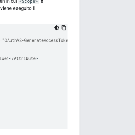
en in cui
<Scope>
è
viene eseguito il
=
"OAuthV2-GenerateAccessToken"
lue1
<
/
Attribute