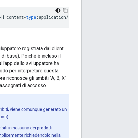
-
H
content
-
type
:
application
/
x
-
www
-
form
-
urlencoded
http
:
luppatore registrata dal client
e di base). Poiché è incluso il
ll'app dello sviluppatore ha
 modo per interpretare questa
re riconosce gli ambiti "A, B, X"
o assegnati di accesso.
 ambiti, viene comunque generato un
oti).
mbiti in nessuna dei prodotti
mplicemente richiedendolo nella