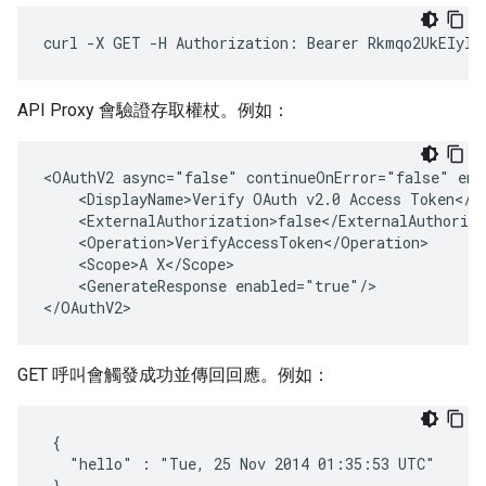
curl -X GET -H Authorization: Bearer Rkmqo2UkEIyIB
API Proxy 會驗證存取權杖。例如：
<OAuthV2 async="false" continueOnError="false" ena
    <DisplayName>Verify OAuth v2.0 Access Token</Di
    <ExternalAuthorization>false</ExternalAuthoriza
    <Operation>VerifyAccessToken</Operation>

    <Scope>A X</Scope>

    <GenerateResponse enabled="true"/>

</OAuthV2>
GET 呼叫會觸發成功並傳回回應。例如：
 {

   "hello" : "Tue, 25 Nov 2014 01:35:53 UTC"

 }
