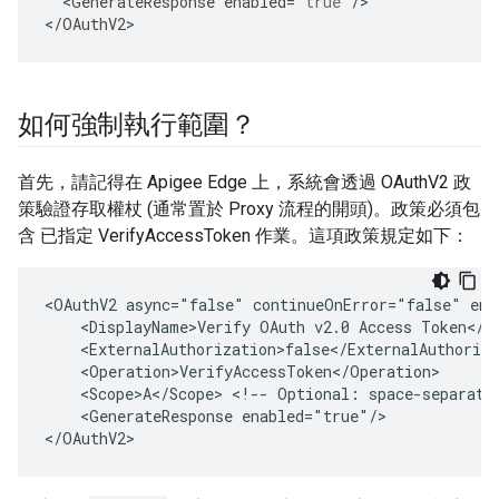
<
GenerateResponse
enabled
=
"true"
/
>

<
/
OAuthV2
>
如何強制執行範圍？
首先，請記得在 Apigee Edge 上，系統會透過 OAuthV2 政
策驗證存取權杖 (通常置於 Proxy 流程的開頭)。政策必須包
含 已指定 VerifyAccessToken 作業。這項政策規定如下：
<OAuthV2 async="false" continueOnError="false" ena
    <DisplayName>Verify OAuth v2.0 Access Token</Di
    <ExternalAuthorization>false</ExternalAuthoriza
    <Operation>VerifyAccessToken</Operation>

    <Scope>A</Scope> <!-- Optional: space-separated
    <GenerateResponse enabled="true"/>

</OAuthV2>