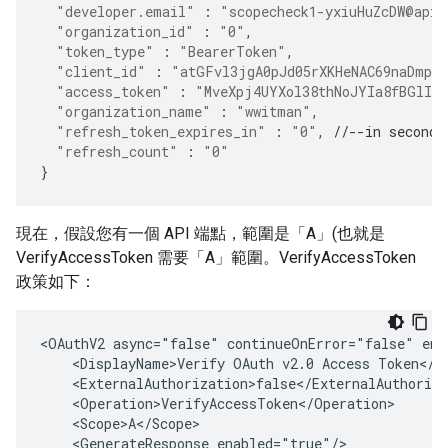
"developer.email"
:
"scopecheck1-yxiuHuZcDW@apig
"organization_id"
:
"0"
,
"token_type"
:
"BearerToken"
,
"client_id"
:
"atGFvl3jgA0pJd05rXKHeNAC69naDmpW
"access_token"
:
"MveXpj4UYXol38thNoJYIa8fBGlI"
"organization_name"
:
"wwitman"
,
"refresh_token_expires_in"
:
"0"
,
//--in seconds
"refresh_count"
:
"0"
}
現在，假設您有一個 API 端點，範圍是「A」(也就是
VerifyAccessToken 需要「A」範圍。VerifyAccessToken
政策如下：
<OAuthV2 async="false" continueOnError="false" ena
    <DisplayName>Verify OAuth v2.0 Access Token</Di
    <ExternalAuthorization>false</ExternalAuthoriza
    <Operation>VerifyAccessToken</Operation>

    <Scope>A</Scope>

    <GenerateResponse enabled="true"/>
