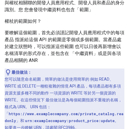
與權杖相關聯的開發人員應用程式、開發人員和產品的身分
識別。您 您會發現中繼資料也包含「範圍」
權杖的範圍如何？
要瞭解這個範圍，首先必須謹記開發人員應用程式中的每項
產品 指派給這個 API 的範圍是零個或多個範圍。當產品處
於建立狀態時，可以指派這些範圍 也可以日後再新增會以
名稱清單的形式存在，並包含在 「中繼資料」或是與各項
產品相關的 ANR
最佳做法：
您可以隨意命名範圍，簡單的做法是使用簡單的 例如 READ、
WRITE 或 DELETE一種較複雜的情境 API 產品，每項產品都有多項
資源支援多種不同的動作 一項資源的 WRITE 等於另一個資源的
WRITE。在這些情況下 最佳做法是為每個範圍指派不重複的名稱，
格式為 URN。 URN 包括：
「
https://www.examplecompany.com/private_catalog.rea
donly
」和
urn:examplecompany:product_price:update
。
如要進一步瞭解 URN，請參閱
RFC3986
。