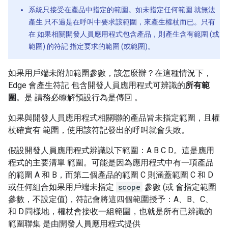
系統只接受在產品中指定的範圍。如未指定任何範圍 就無法
產生 只不過是在呼叫中要求該範圍，來產生權杖而已。只有
在 如果相關開發人員應用程式包含產品，則產生含有範圍 (或
範圍) 的符記 指定要求的範圍 (或範圍)。
如果用戶端未附加範圍參數，該怎麼辦？在這種情況下，
Edge 會產生符記 包含開發人員應用程式可辨識的
所有範
圍
。是 請務必瞭解預設行為是傳回 。
如果與開發人員應用程式相關聯的產品皆未指定範圍，且權
杖確實有 範圍，使用該符記發出的呼叫就會失敗。
假設開發人員應用程式辨識以下範圍：A B C D。這是應用
程式的主要清單 範圍。可能是因為應用程式中有一項產品
的範圍 A 和 B，而第二個產品的範圍 C 則涵蓋範圍 C 和 D
或任何組合如果用戶端未指定
scope
參數 (或 會指定範圍
參數，不設定值)，符記會將這四個範圍授予：A、B、C、
和 D.同樣地，權杖會接收一組範圍，也就是所有已辨識的
範圍聯集 是由開發人員應用程式提供