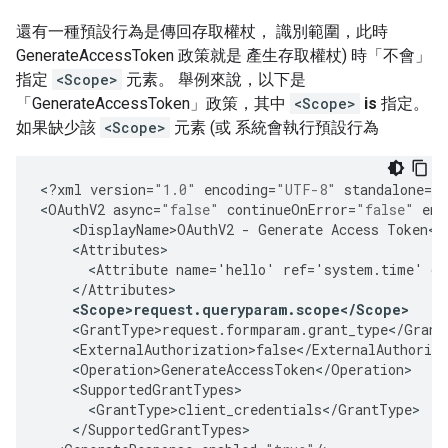
還有一種預設行為是傳回存取權杖， 識別範圍，此時
GenerateAccessToken 政策就是 產生存取權杖) 時「不會」
指定
<Scope>
元素。 舉例來說，以下是
「GenerateAccessToken」政策，其中
<Scope>
is
指定。
如果缺少該
<Scope>
元素 (或 系統會執行預設行為
<
?
xml
version
=
"1.0"
encoding
=
"UTF-8"
standalone
=
"
<
OAuthV2
async
=
"false"
continueOnError
=
"false"
ena
<
DisplayName>OAuthV2
-
Generate
Access
Token
<
/
<
Attributes
<
Attribute
name
=
'
hello
'
ref
=
'
system
.
time
'
di
<
/
Attributes
<
Scope>request
.
queryparam
.
scope
<
/
Scope
>
<
GrantType>request
.
formparam
.
grant_type
<
/
Grant
<
ExternalAuthorization>false
<
/
ExternalAuthoriza
<
Operation>GenerateAccessToken
<
/
Operation
<
SupportedGrantTypes
<
GrantType>client_credentials
<
/
GrantType
<
/
SupportedGrantTypes