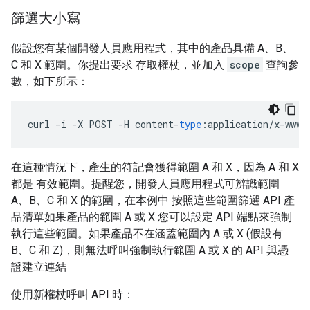
篩選大小寫
假設您有某個開發人員應用程式，其中的產品具備 A、B、
C 和 X 範圍。你提出要求 存取權杖，並加入
scope
查詢參
數，如下所示：
curl
-
i
-
X
POST
-
H
content
-
type
:
application
/
x
-
www
-
在這種情況下，產生的符記會獲得範圍 A 和 X，因為 A 和 X
都是 有效範圍。提醒您，開發人員應用程式可辨識範圍
A、B、C 和 X 的範圍，在本例中 按照這些範圍篩選 API 產
品清單如果產品的範圍 A 或 X 您可以設定 API 端點來強制
執行這些範圍。如果產品不在涵蓋範圍內 A 或 X (假設有
B、C 和 Z)，則無法呼叫強制執行範圍 A 或 X 的 API 與憑
證建立連結
使用新權杖呼叫 API 時：