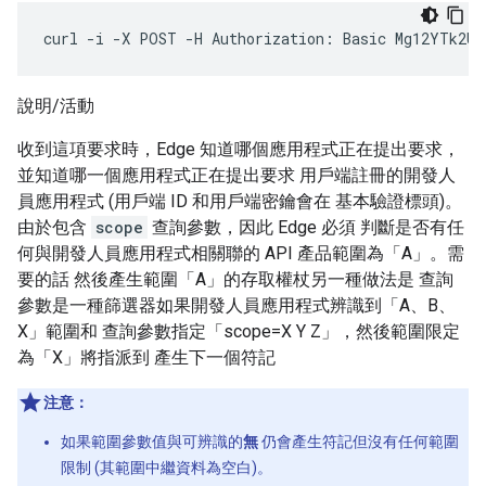
curl
-
i
-
X
POST
-
H
Authorization
:
Basic
Mg12YTk2Uk
說明/活動
收到這項要求時，Edge 知道哪個應用程式正在提出要求，
並知道哪一個應用程式正在提出要求 用戶端註冊的開發人
員應用程式 (用戶端 ID 和用戶端密鑰會在 基本驗證標頭)。
由於包含
scope
查詢參數，因此 Edge 必須 判斷是否有任
何與開發人員應用程式相關聯的 API 產品範圍為「A」。需
要的話 然後產生範圍「A」的存取權杖另一種做法是 查詢
參數是一種篩選器如果開發人員應用程式辨識到「A、B、
X」範圍和 查詢參數指定「scope=X Y Z」，然後範圍限定
為「X」將指派到 產生下一個符記
注意：
如果範圍參數值與可辨識的
無
仍會產生符記但沒有任何範圍
限制 (其範圍中繼資料為空白)。