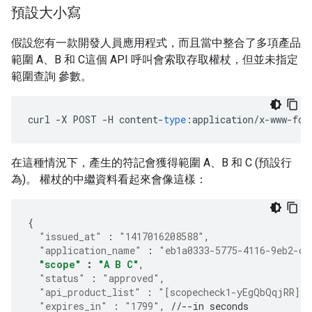
預設大小寫
假設您有一款開發人員應用程式，而且當中整合了多項產品
範圍 A、B 和 C這個 API 呼叫會索取存取權杖，但並未指定
範圍查詢 參數。
curl
-
X
POST
-
H
content
-
type
:
application
/
x
-
www
-
for
在這種情況下，產生的符記會獲得範圍 A、B 和 C (預設行
為)。 權杖的中繼資料看起來會像這樣：
{
"issued_at"
:
"1417016208588"
,
"application_name"
:
"eb1a0333-5775-4116-9eb2-c3
"scope"
:
"A B C"
,
"status"
:
"approved"
,
"api_product_list"
:
"[scopecheck1-yEgQbQqjRR]"
,
"expires_in"
:
"1799"
,
//--in seconds