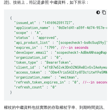
證)。技術上，符記是參照 中繼資料，如下所示：
{
"issued_at"
:
"1416962591727"
,
"application_name"
:
"0d3e1d41-a59f-4d74-957e-d4
"scope"
:
"A"
,
"status"
:
"approved"
,
"api_product_list"
:
"[scopecheck1-bs0cSuqS9y]"
,
"expires_in"
:
"1799"
,
//--in seconds
"developer.email"
:
"scopecheck1-AdBmANhsag@apig
"organization_id"
:
"0"
,
"token_type"
:
"BearerToken"
,
"client_id"
:
"eTtB7w5lvk3DnOZNGReBlvGvIAeAywun
"access_token"
:
"ODm47ris5AlEty8TDc1itwYPe5MW"
"organization_name"
:
"wwitman"
,
"refresh_token_expires_in"
:
"0"
,
//--in seconds
"refresh_count"
:
"0"
}
權杖的中繼資料包括實際的存取權杖字串、到期時間資訊、