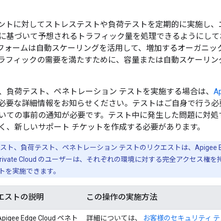
ポイントに対してストレステストや負荷テストを定期的に実施し、
に基づいて予想されるトラフィック量を処理できるようにしておく
ラットフォームは自動スケーリングを活用して、増加するオーガニ
ラフィックの需要を満たすために、容量または自動スケーリン
、負荷テスト、ペネトレーション テストを実施する場合は、
A
必要な詳細情報をお知らせください。テストはご自身で行う必
いての事前の通知が必要です。テスト中に発生した問題に対処
く、新しいサポート チケットを作成する必要があります。
スト、負荷テスト、ペネトレーション テストのリクエストは、Apigee Ed
e for Private Cloud のユーザーは、それぞれの環境に対する完全ア
トを実施できます。
エストの説明
この操作の実施方法
gee Edge Cloud ペネト
詳細については、
お客様のセキュリティ テ