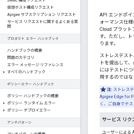
SAML 構成リクエスト
仮想ホスト構成リクエスト
API エンド
Apigee サブスクリプション リクエスト
ォーマンス仕様
サービス リクエストに関するよくある質
問
Cloud プ
す。ただし、ト
プロダクト エラー ハンドブック
ります。
ハンドブックの概要
ストレステスト
問題のカテゴリ
トを提出して、
エラー メッセージ リファレンス
にはテストにつ
すべてのハンドブック
用するのではな
ポリシーエラー ハンドブック
注:
ストレステ
ポリシー ハンドブックの概要
Apigee Edg
ポリシー ランタイム エラー
く、ご自身でテス
ポリシー デプロイエラー
サービス リク
アンチパターン
ユーザーによる Api