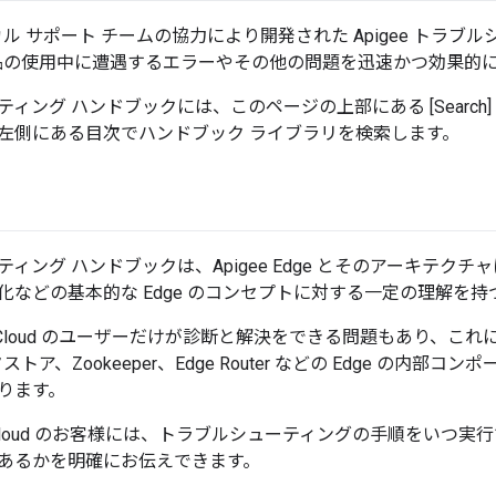
クニカル サポート チームの協力により開発された Apigee トラブ
e 製品の使用中に遭遇するエラーやその他の問題を迅速かつ効果的
ィング ハンドブックには、このページの上部にある [Search
左側にある目次でハンドブック ライブラリを検索します。
ィング ハンドブックは、Apigee Edge とそのアーキテク
化などの基本的な Edge のコンセプトに対する一定の理解を
ivate Cloud のユーザーだけが診断と解決をできる問題もあり、これに
データストア、Zookeeper、Edge Router などの Edge の
ります。
blic Cloud のお客様には、トラブルシューティングの手順をいつ実
あるかを明確にお伝えできます。