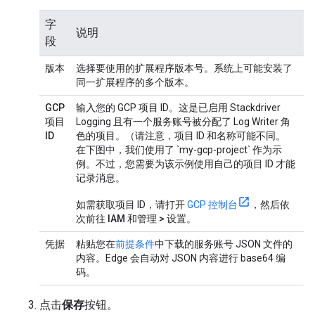
字
说明
段
版本
选择要使用的扩展程序版本号。系统上可能安装了
同一扩展程序的多个版本。
GCP
输入您的 GCP 项目 ID。这是已启用 Stackdriver
项目
Logging 且有一个服务账号被分配了 Log Writer 角
ID
色的项目。（请注意，项目 ID 和名称可能不同。
在下图中，我们使用了 `my-gcp-project` 作为示
例。不过，您需要为该示例使用自己的项目 ID 才能
记录消息。
如需获取项目 ID，请打开
GCP 控制台
，然后依
次前往
IAM 和管理 > 设置
。
凭据
粘贴您在
前提条件
中下载的服务账号 JSON 文件的
内容。Edge 会自动对 JSON 内容进行 base64 编
码。
点击
保存
按钮。