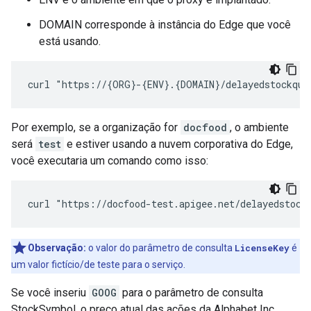
DOMAIN corresponde à instância do Edge que você
está usando.
curl "https://{ORG}-{ENV}.{DOMAIN}/delayedstockquo
Por exemplo, se a organização for
docfood
, o ambiente
será
test
e estiver usando a nuvem corporativa do Edge,
você executaria um comando como isso:
curl "https://docfood-test.apigee.net/delayedstock
Observação:
o valor do parâmetro de consulta
LicenseKey
é
um valor fictício/de teste para o serviço.
Se você inseriu
GOOG
para o parâmetro de consulta
StockSymbol, o preço atual das ações da Alphabet Inc.