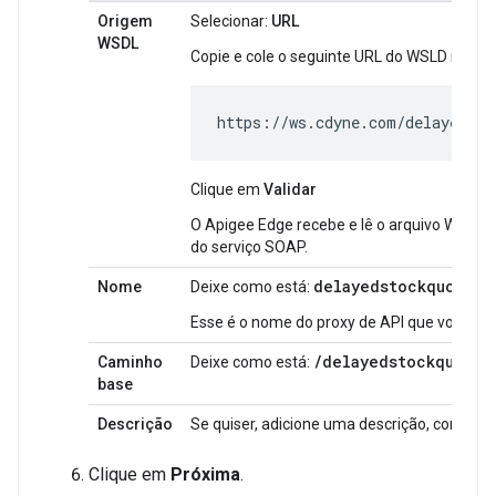
Origem
Selecionar:
URL
WSDL
Copie e cole o seguinte URL do WSLD no c
https://ws.cdyne.com/delayedsto
Clique em
Validar
O Apigee Edge recebe e lê o arquivo WSDL p
do serviço SOAP.
delayedstockquote
Nome
Deixe como está:
Esse é o nome do proxy de API que você est
/
delayedstockquote
Caminho
Deixe como está:
base
Descrição
Se quiser, adicione uma descrição, como:
Pr
Clique em
Próxima
.