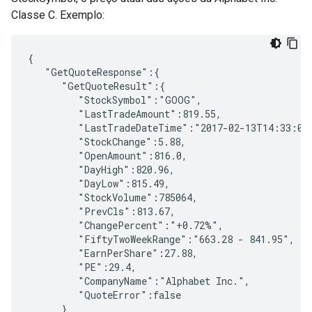
Classe C. Exemplo:
{  

   "GetQuoteResponse":{  

      "GetQuoteResult":{  

         "StockSymbol":"GOOG",

         "LastTradeAmount":819.55,

         "LastTradeDateTime":"2017-02-13T14:33:00"
         "StockChange":5.88,

         "OpenAmount":816.0,

         "DayHigh":820.96,

         "DayLow":815.49,

         "StockVolume":785064,

         "PrevCls":813.67,

         "ChangePercent":"+0.72%",

         "FiftyTwoWeekRange":"663.28 - 841.95",

         "EarnPerShare":27.88,

         "PE":29.4,

         "CompanyName":"Alphabet Inc.",

         "QuoteError":false

      }
