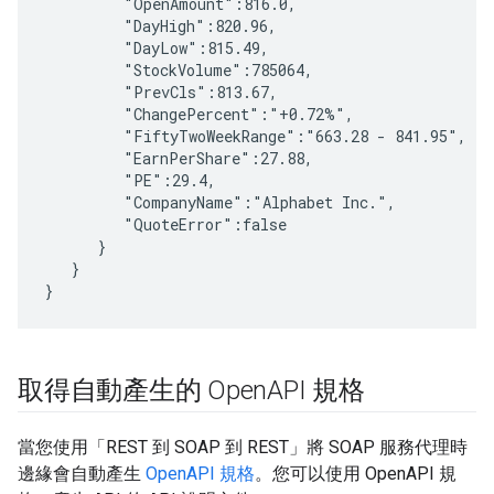
         "OpenAmount":816.0,

         "DayHigh":820.96,

         "DayLow":815.49,

         "StockVolume":785064,

         "PrevCls":813.67,

         "ChangePercent":"+0.72%",

         "FiftyTwoWeekRange":"663.28 - 841.95",

         "EarnPerShare":27.88,

         "PE":29.4,

         "CompanyName":"Alphabet Inc.",

         "QuoteError":false

      }

   }

}
取得自動產生的 Open
API 規格
當您使用「REST 到 SOAP 到 REST」將 SOAP 服務代理時
邊緣會自動產生
OpenAPI 規格
。您可以使用 OpenAPI 規