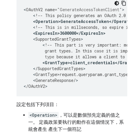
<
OAuthV2
name
=
"GenerateAccessTokenClient"
<
!
--
This
policy
generates
an
OAuth
2.0
a
<
Operation>GenerateAccessToken
<
/
Operati
<
!
--
This
is
in
millseconds
,
so
expire
in
<
ExpiresIn>3600000
<
/
ExpiresIn
>
<
SupportedGrantTypes
<
!
--
This
part
is
very
important
:
mos
grant
types
.
In
this
case
it
is
impo
type
because
it
allows
a
client
to
ge
<
GrantType>client_credentials
<
/
Gran
<
/
SupportedGrantTypes
<
GrantType>request
.
queryparam
.
grant_type
<
<
GenerateResponse
/
>

<
/
OAuthV2
>
設定包括下列項目：
<Operation>
，可以是數個預先定義的值之
一。 定義政策要執行的動作在這個情況下，系
統會產生 產生下一個符記