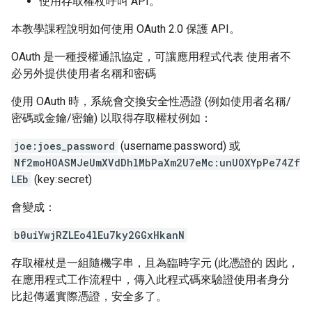
使用存取權杖呼叫 API。
本教學課程說明如何使用 OAuth 2.0 保護 API。
OAuth 是一種授權通訊協定，可讓應用程式代表 使用者不
必另外提供使用者名稱和密碼
使用 OAuth 時，系統會交換安全性憑證 (例如使用者名稱/
密碼或金鑰/密鑰) 以取得存取權杖例如：
joe:joes_password
(username:password) 或
Nf2moHOASMJeUmXVdDhlMbPaXm2U7eMc:unUOXYpPe74Zf
LEb
(key:secret)
會變成：
b0uiYwjRZLEo4lEu7ky2GGxHkanN
存取權杖是一組隨機字串，且為臨時字元 (此憑證的 因此，
在應用程式工作流程中，傳入此程式碼來驗證使用者身分
比起傳遞實際憑證，安全多了。