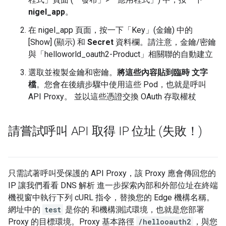
nigel_app
。
在 nigel_app 頁面，按一下「Key」(金鑰)
中的
[Show] (顯示)
和
Secret
資料欄。請注意，金鑰/密鑰
與「helloworld_oauth2-Product」相關聯的自動建立
選取並複製金鑰和密鑰。
將這些內容貼到臨時 文字
檔
。您會在後續步驟中使用這些 Pod，也就是呼叫
API Proxy。 並以這些憑證交換 OAuth 存取權杖
請嘗試呼叫 API 取得 IP 位址 (失敗！)
只需試著呼叫受保護的 API Proxy，該 Proxy 應會傳回您的
IP 讓我們看看 DNS 解析 進一步探索內部和外部位址在終端
機視窗中執行下列 cURL 指令，替換您的 Edge 機構名稱。
網址中的
test
是你的 和機構測試環境，也就是您部署
Proxy 的目標環境。Proxy 基本路徑
/hellooauth2
，與您