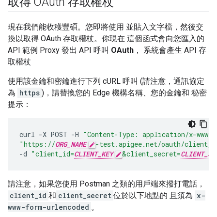
取得 OAuth 存取權杖
現在我們能收穫豐碩。您即將使用 並貼入文字檔，然後交
換以取得 OAuth 存取權杖。你現在 這個函式會向您匯入的
API 範例 Proxy 發出 API 呼叫
OAuth
， 系統會產生 API 存
取權杖
使用該金鑰和密鑰進行下列 cURL 呼叫 (請注意，通訊協定
為
https
)，請替換您的 Edge 機構名稱、您的金鑰和 秘密
提示：
curl
-
X
POST
-
H
"Content-Type: application/x-www-f
"https://
ORG_NAME
-test.apigee.net/oauth/client_c
-
d
"client_id=
CLIENT_KEY
&client_secret=
CLIENT_SE
請注意，如果您使用 Postman 之類的用戶端來撥打電話，
client_id
和
client_secret
位於以下地點的 且須為
x-
www-form-urlencoded
。