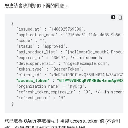
您應該會收到類似下面的回應：
{
"issued_at"
:
"1466025769306"
,
"application_name"
:
"716bbe61-f14a-4d85-9b56-a6
"scope"
:
""
,
"status"
:
"approved"
,
"api_product_list"
:
"[helloworld_oauth2-Product
"expires_in"
:
"3599"
,
//--in seconds
"developer.email"
:
"nigel@example.com"
,
"token_type"
:
"BearerToken"
,
"client_id"
:
"xNnREu1DNGfiwzQZ5HUN8IAUwZSW1GZW"
"access_token"
:
"GTPY9VUHCqKVMRB0cHxnmAp0RXc
"organization_name"
:
"myOrg"
,
"refresh_token_expires_in"
:
"0"
,
//--in seconds
"refresh_count"
:
"0"
}
您已取得 OAuth 存取權杖！複製 access_token 值 (不含引
號)，然後 然後貼到文字檔中稍後會用到。