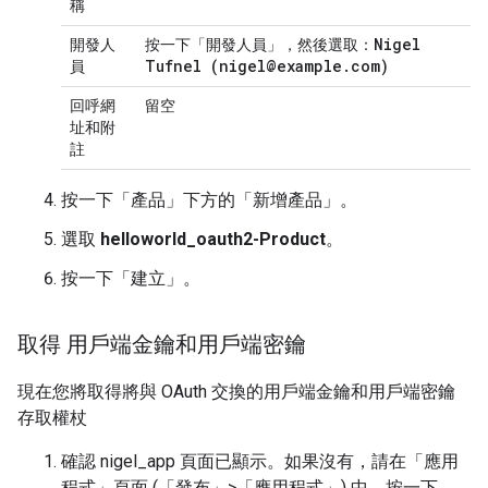
稱
Nigel
開發人
按一下「開發人員」
，然後選取：
Tufnel (nigel@example
.
com)
員
回呼網
留空
址
和
附
註
按一下「產品」下方的「新增產品」。
選取
helloworld_oauth2-Product
。
按一下「建立」
。
取得 用戶端金鑰和用戶端密鑰
現在您將取得將與 OAuth 交換的用戶端金鑰和用戶端密鑰
存取權杖
確認 nigel_app 頁面已顯示。如果沒有，請在「應用
程式」頁面 (「發布」>「應用程式」) 中，按一下