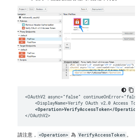
<OAuthV2 async="false" continueOnError="false
    <DisplayName>Verify OAuth v2.0 Access Toke
<Operation>VerifyAccessToken</Operation
</OAuthV2>
請注意，
<Operation>
為
VerifyAccessToken
。