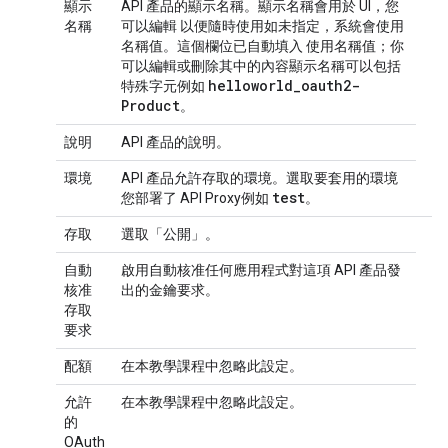
顯示
API 產品的顯示名稱。顯示名稱會用於 UI，您
名稱
可以編輯 以便隨時使用如未指定，系統會使用
名稱值。這個欄位已自動填入 使用名稱值；你
可以編輯或刪除其中的內容顯示名稱可以包括
helloworld
_
oauth2-
特殊字元例如
Product
。
說明
API 產品的說明。
環境
API 產品允許存取的環境。選取要套用的環境
test
您部署了 API Proxy例如
。
存取
選取「公開」
。
自動
啟用自動核准任何應用程式對這項 API 產品發
核准
出的金鑰要求。
存取
要求
配額
在本教學課程中忽略此設定。
允許
在本教學課程中忽略此設定。
的
OAuth