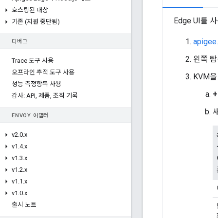
호스팅된 대상
Edge UI를
기존 (지원 중단됨)
apigee
디버그
왼쪽 
Trace 도구 사용
오프라인 추적 도구 사용
KVM을
성능 측정항목 사용
+
감사: API
,
제품
,
조직 기록
ENVOY 어댑터
v2
.
0
.
x
v1
.
4
.
x
v1
.
3
.
x
v1
.
2
.
x
v1
.
1
.
x
v1
.
0
.
x
출시 노트