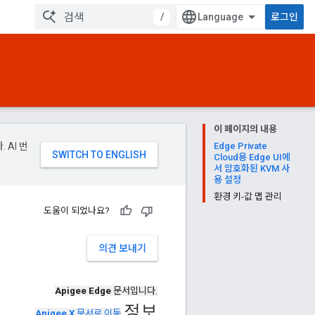
/
로그인
이 페이지의 내용
 AI 번
Edge Private
Cloud용 Edge UI에
서 암호화된 KVM 사
용 설정
환경 키-값 맵 관리
도움이 되었나요?
의견 보내기
Apigee Edge
문서입니다.
정보
Apigee X
문서로 이동