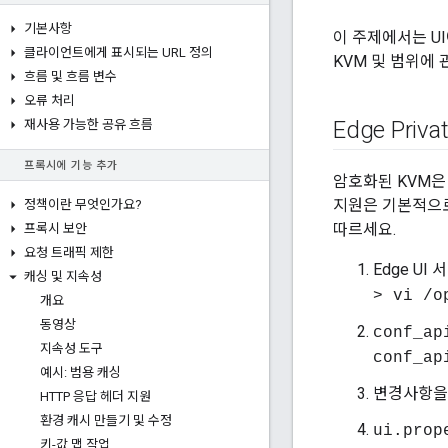
기본사항
이 주제에서는 UI
클라이언트에게 표시되는 URL 정의
KVM 및 범위에
흐름 및 흐름 변수
오류 처리
Edge Pri
재사용 가능한 공유 흐름
프록시에 기능 추가
암호화된 KVM은 
지원은 기본적으로
정책이란 무엇인가요?
따르세요.
프록시 보안
요청 트래픽 제한
Edge U
캐싱 및 지속성
> vi /o
개요
동영상
conf_ap
지속성 도구
conf_ap
예시: 범용 캐싱
변경사항을
HTTP 응답 헤더 지원
환경 캐시 만들기 및 수정
ui.prop
키-값 맵 작업