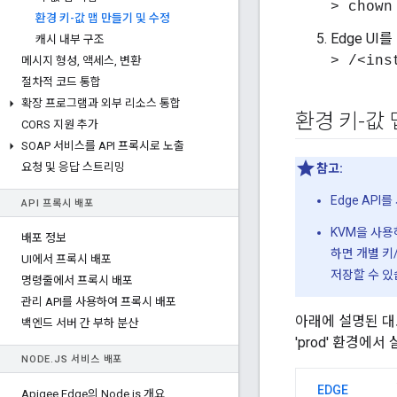
> chown
환경 키-값 맵 만들기 및 수정
Edge UI
캐시 내부 구조
> /<ins
메시지 형성
,
액세스
,
변환
절차적 코드 통합
확장 프로그램과 외부 리소스 통합
환경 키-값 
CORS 지원 추가
SOAP 서비스를 API 프록시로 노출
요청 및 응답 스트리밍
참고:
Edge AP
API 프록시 배포
KVM을 사용하
배포 정보
하면 개별 키
UI에서 프록시 배포
저장할 수 있
명령줄에서 프록시 배포
관리 API를 사용하여 프록시 배포
아래에 설명된 대
백엔드 서버 간 부하 분산
'prod' 환경에
NODE
.
JS 서비스 배포
EDGE
Apigee Edge의 Node
.
js 개요