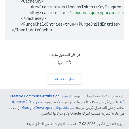
<
CacheKey
<
KeyFragment>apiAccessToken
<
/
KeyFragment
<
KeyFragment
ref
=
"request.queryparam.clien
<
/
CacheKey
<
PurgeChildEntries>true
<
/
PurgeChildEntries
>

<
/
InvalidateCache
>
هل كان المحتوى مفيدًا؟
إرسال ملاحظات
إنّ محتوى هذه الصفحة مرخّص بموجب
ترخيص Creative Commons Attribution
4.0‏
ما لم يُنصّ على خلاف ذلك، ونماذج الرموز مرخّصة بموجب
ترخيص Apache 2.0‏
.
للاطّلاع على التفاصيل، يُرجى مراجعة
سياسات موقع Google Developers‏
. إنّ Java
هي علامة تجارية مسجَّلة لشركة Oracle و/أو شركائها التابعين.
تاريخ التعديل الأخير: 2026-02-17 (حسب التوقيت العالمي المتفَّق عليه)