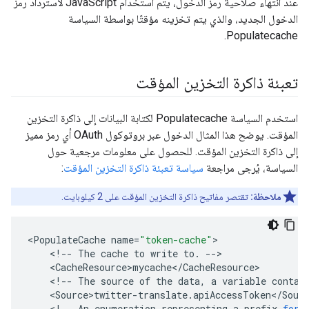
عند انتهاء صلاحية رمز الدخول، يتم استخدام JavaScript لاسترداد رمز
الدخول الجديد، والذي يتم تخزينه مؤقتًا بواسطة السياسة
Populatecache.
تعبئة ذاكرة التخزين المؤقت
استخدم السياسة Populatecache لكتابة البيانات إلى ذاكرة التخزين
المؤقت. يوضح هذا المثال الدخول عبر بروتوكول OAuth أي رمز مميز
إلى ذاكرة التخزين المؤقت. للحصول على معلومات مرجعية حول
السياسة، يُرجى مراجعة
سياسة تعبئة ذاكرة التخزين المؤقت
:
ملاحظة:
تقتصر مفاتيح ذاكرة التخزين المؤقت على 2 كيلوبايت.
<
PopulateCache
name
=
"token-cache"
<
!--
The
cache
to
write
to
.
--
<
CacheResource>mycache
<
/
CacheResource
<
!--
The
source
of
the
data
,
a
variable
contai
<
Source>twitter
-
translate
.
apiAccessToken
<
/
Sour
<
!--
An
enumeration
representing
a
prefix
for