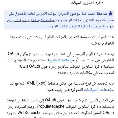
ذاكرة التخزين المؤقت.
ملاحظة:
يصف هذا الموضوع التخزين المؤقت للأغراض العامة. للحصول على
معلومات حول التخزين المؤقت للردود، راجِع
سياسة ذاكرة التخزين المؤقت للردود
مع أمثلة عن سياسة ذاكرة التخزين المؤقت للردود.
هذه السياسات مصمّمة للتخزين المؤقت العام للبيانات التي تستخدمها
الخوادم الوكيلة.
يستند نموذج الرمز البرمجي في هذا الموضوع إلى نموذج وكيل OAuth
الخارجي في جيت هب (راجع
قائمة النماذج
). يستخدم هذا النموذج دالة
سياسة ذاكرة التخزين المؤقت لتخزين رمز دخول OAuth لإعادة
استخدامه في مكالمات صادرة متعددة.
يتم تحديد كل نوع سياسة من خلال مخطط XML (.xsd). كمرجع لك،
مخطّطات السياسات
المتوفرة على جيت هب.
في المثال التالي، تتم كتابة رمز دخول OAuth إلى ذاكرة التخزين المؤقت
باستخدام ذاكرة التخزين المؤقت Populatecache . ويتم استرداد رمز
OAuth المميز للطلبات اللاحقة من خلال سياسة WebGLcache. بمجرد