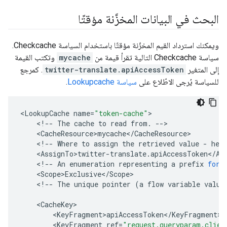
البحث في البيانات المخزَّنة مؤقتًا
ويمكنك استرداد القيم المخزّنة مؤقتًا باستخدام السياسة Checkcache.
سياسة Checkcache التالية تقرأ قيمة من
mycache
وتكتب القيمة
إلى المتغير
twitter-translate.apiAccessToken
. كمرجع
للسياسة يُرجى الاطّلاع على
سياسة Lookupcache
.
<
LookupCache
name
=
"token-cache"
<
!--
The
cache
to
read
from
.
--
<
CacheResource>mycache
<
/
CacheResource
<
!--
Where
to
assign
the
retrieved
value
-
her
<
AssignTo>twitter
-
translate
.
apiAccessToken
<
/
As
<
!--
An
enumeration
representing
a
prefix
for
<
Scope>Exclusive
<
/
Scope
<
!--
The
unique
pointer
(
a
flow
variable
value
<
CacheKey
<
KeyFragment>apiAccessToken
<
/
KeyFragment
<
KeyFragment
ref
=
"request.queryparam.clien