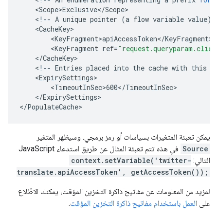
<
Scope>Exclusive
<
/
Scope
<
!--
A
unique
pointer
(
a
flow
variable
value
)
<
CacheKey
<
KeyFragment>apiAccessToken
<
/
KeyFragment
<
KeyFragment
ref
=
"request.queryparam.clien
<
/
CacheKey
<
!--
Entries
placed
into
the
cache
with
this
p
<
ExpirySettings
<
TimeoutInSec>600
<
/
TimeoutInSec
<
/
ExpirySettings
>

<
/
PopulateCache
>
يمكن تعبئة المتغيرات بسياسات أو رمز برمجي. وسيظهر المتغير
Source
في هذه تتم تعبئة المثال عن طريق استدعاء JavaScript
التالي:
context.setVariable('twitter-
translate.apiAccessToken', getAccessToken());
لمزيد من المعلومات عن مفاتيح ذاكرة التخزين المؤقت، يمكنك الاطّلاع
على
العمل باستخدام مفاتيح ذاكرة التخزين المؤقت
.