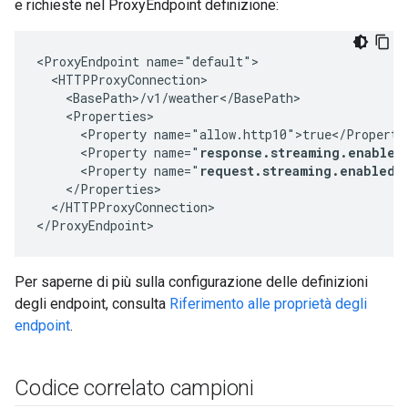
e richieste nel ProxyEndpoint definizione:
<ProxyEndpoint name="default">

  <HTTPProxyConnection>

    <BasePath>/v1/weather</BasePath>

    <Properties>

      <Property name="allow.http10">true</Property>
      <Property name="
response.streaming.enabled
      <Property name="
request.streaming.enabled"
    </Properties>

  </HTTPProxyConnection>

</ProxyEndpoint>
Per saperne di più sulla configurazione delle definizioni
degli endpoint, consulta
Riferimento alle proprietà degli
endpoint
.
Codice correlato campioni