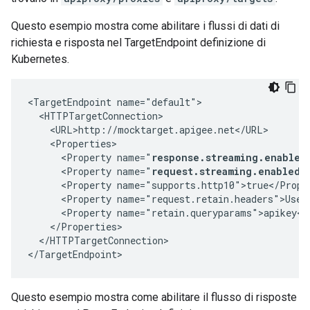
Questo esempio mostra come abilitare i flussi di dati di
richiesta e risposta nel TargetEndpoint definizione di
Kubernetes.
<TargetEndpoint name="default">

  <HTTPTargetConnection>

    <URL>http://mocktarget.apigee.net</URL>

    <Properties>

      <Property name="
response.streaming.enabled
      <Property name="
request.streaming.enabled"
      <Property name="supports.http10">true</Proper
      <Property name="request.retain.headers">User-
      <Property name="retain.queryparams">apikey</P
    </Properties>

  </HTTPTargetConnection>

</TargetEndpoint>
Questo esempio mostra come abilitare il flusso di risposte