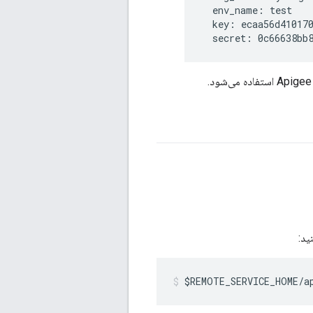
  env_name: test

  key: ecaa56d410170
  secret: 0c66638bb
$REMOTE_SERVICE_HOME/a