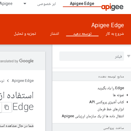
Apigee Edge
ابر خصوصی
Apigee در GDC دارای شکاف هوای
Apigee Edge
شروع به کار
توسعه دهید
انتشار
تجزیه و تحلیل
منابع توسعه دهنده
Apigee Edge
توس
Edge را یاد بگیرید
نمونه ها
کتاب آشپزی پروکسی API
Edge
ابزارهای خط فرمان
انتقال داده ها از یک سازمان ارزیابی Apigee
شما در حال مشاهده اسن
ساخت پروکسی