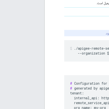
د.
./apigee-remote-se
    --organization 
#
#
 generated by apige
tenant:

  internal_api: http
  remote_service_api
  org_name: my-org
