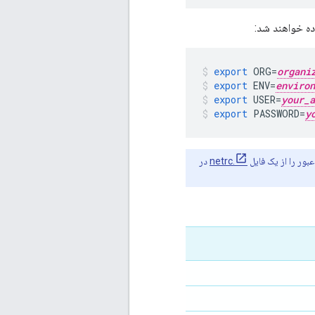
ده خواهند شد:
export
ORG
=
organi
export
ENV
=
environ
export
USER
=
your_a
export
PASSWORD
=
y
netrc.
در