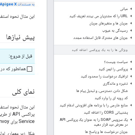
به مستندات
Apigee X
مبانی
این مثال نحوه استفاده از Apigee Adapter for Envoy با pigee Edge
URL را که مشتریان می بینند تعریف کنید
جریان ها و متغیرهای جریان
رسیدگی به عیوب
پیش نیازها
جریان های مشترک قابل استفاده مجدد
ویژگی ها را به یک پروکسی اضافه کنید
قبل از شروع:
سیاست چیست؟
همانطور که در
پروکسی را ایمن کنید
ترافیک درخواست را محدود کنید
ذخیره و ماندگاری
نمای کلی
شکل دادن، دسترسی، و تبدیل پیام ها
کد رویه ای را وارد کنید
منابع خارجی را با برنامه های افزودنی ادغام کنید
پشتیبانی CORS را اضافه کنید
یک سرویس SOAP را به عنوان یک پروکسی API
Service برای Envoy ارائه می کند، جریان می یابد.
در معرض دید قرار دهید
جریان درخواست ها و پاسخ ها
شکل زیر معماری اولیه ادغام Apigee Edge