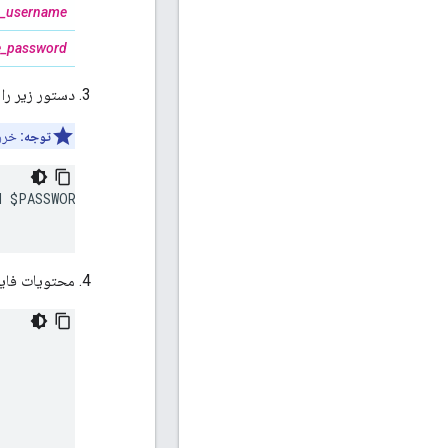
e_username
e_password
دستور زیر را برای 
توجه:
خروج
 $PASSWORD \

محتویات فای