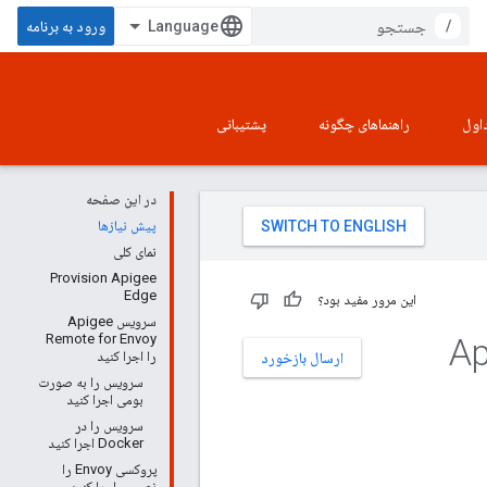
/
ورود به برنامه
اول
راهنماهای چگونه
پشتیبانی
در این صفحه
پیش نیازها
نمای کلی
Provision Apigee
Edge
این مرور مفید بود؟
سرویس Apigee
 Envoy با Apigee
Remote for Envoy
را اجرا کنید
ارسال بازخورد
سرویس را به صورت
بومی اجرا کنید
سرویس را در
Docker اجرا کنید
پروکسی Envoy را
نصب و اجرا کنید