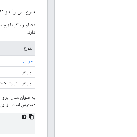
سرویس را در Docker اجرا کنید
تصاویر داکر با برچس
دارد:
تنوع
خراش
اوبونتو
اوبونتو با کریپتو خست
به عنوان مثال، برای
دسترس است، از این 