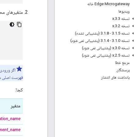
Edge Microgateway خانه
ویدیوها
متغیرهای محیط
نسخه 3
3
.
.
x
نسخه 3
2
.
.
x
نسخه 3
5 - 3
.
1
.
8 (پشتیبانی نشده)
.
1
.
نسخه 3
0 - 3
.
1
.
4 (پشتیبانی نمی شود)
.
1
.
نسخه 3
0
.
.
x (پشتیبانی نمی شود)
نسخه 2
5
.
.
x (پشتیبانی نمی شود)
مرجع خطا
پرسشگان
اگر ورودی برای دستگا
یادداشت های انتشار
فهرست اصلی شم
کجا:
متغیر
ation_name
nment_name