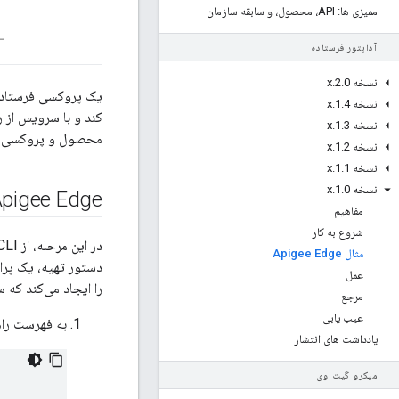
ممیزی ها: API، محصول، و سابقه سازمان
آداپتور فرستاده
نسخه 2
0
.
.
x
نسخه 1
4
.
.
x
نسخه 1
3
.
.
x
محصول و پروکسی API را بازیابی کند.
نسخه 1
2
.
.
x
نسخه 1
1
.
.
x
نسخه 1
0
.
.
x
Apigee Edge
مفاهیم
شروع به کار
مثال Apigee Edge
عمل
را ایجاد می‌کند که سرویس 
مرجع
عیب یابی
به فهرست را
یادداشت های انتشار
میکرو گیت وی