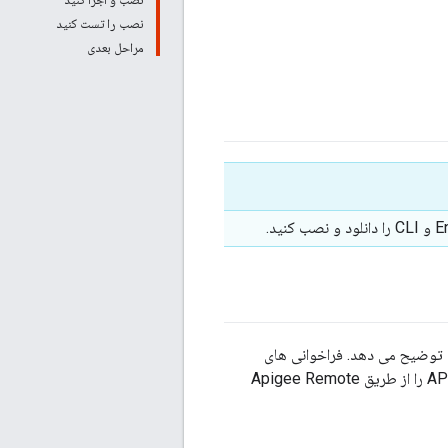
نصب را تست کنید
مراحل بعدی
ل نحوه استفاده از Apigee Adapter for Envoy با Apigee Edge برای Public Cloud را توضیح می دهد. فراخوانی های
پراکسی API از طریق Envoy در حال اجرا به عنوان یک برنامه بومی با Edge که خدمات مدیریت API را از طریق Apigee Remote