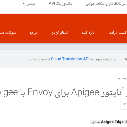
ی
مانیتورینگ API
بیشتر
کسب درآمد
اداره کنند
ادغام کردن
مرجع
سوالات متد
این صفحه به‌وسیله
ترجمه شده است.
عه دهید
استفاده از آداپتور Apigee برای
اد
Apigee Edge
هستید.