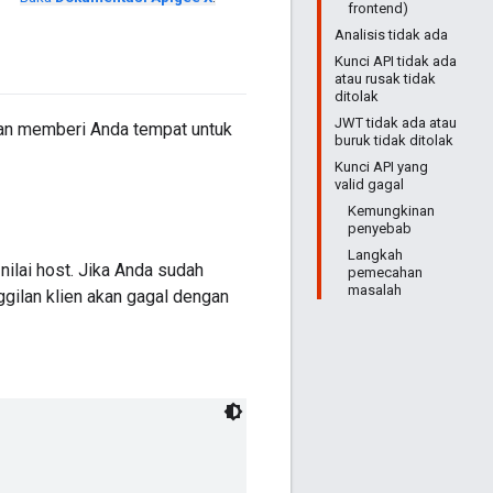
frontend)
Analisis tidak ada
Kunci API tidak ada
atau rusak tidak
ditolak
JWT tidak ada atau
kan memberi Anda tempat untuk
buruk tidak ditolak
Kunci API yang
valid gagal
Kemungkinan
penyebab
Langkah
ilai host. Jika Anda sudah
pemecahan
masalah
gilan klien akan gagal dengan