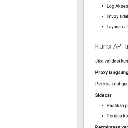
Log Akses 
Envoy tida
Layanan Ja
Kunci API t
Jika validasi k
Proxy langsun
Periksa konfigu
Sidecar
Pastikan p
Periksa ko
Permintaan yang