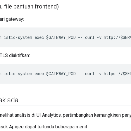
 file bantuan frontend)
ari gateway:
n istio-system exec $GATEWAY_POD -- curl -v http://$SER
mTLS diaktifkan:
n istio-system exec $GATEWAY_POD -- curl -v https://$SE
dak ada
melihat analisis di UI Analytics, pertimbangkan kemungkinan pen
suk Apigee dapat tertunda beberapa menit