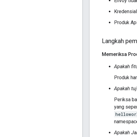
Envoy tida
Kredensial
Produk Api
Langkah pem
Memeriksa Prod
Apakah fit
Produk har
Apakah tuj
Periksa b
yang sepen
hellowor
namespa
Apakah Ja