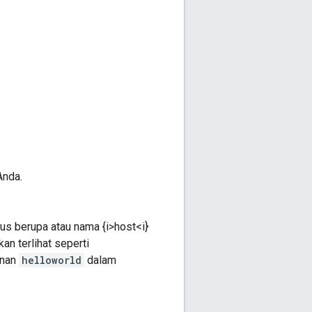
Anda.
rus berupa atau nama {i>host<i}
an terlihat seperti
anan
helloworld
dalam