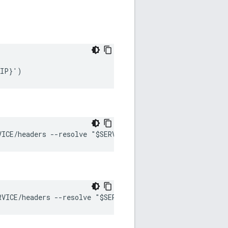
dIP}')
VICE/headers --resolve "$SERVICE:$POD_IP"
RVICE/headers --resolve "$SERVICE:$POD_IP" --key /etc/ce