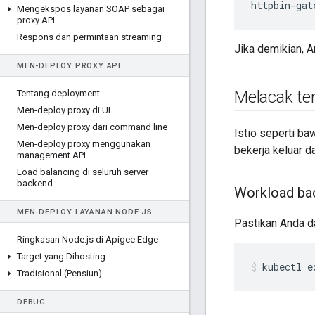
httpbin-gat
Mengekspos layanan SOAP sebagai
proxy API
Respons dan permintaan streaming
Jika demikian, 
MEN-DEPLOY PROXY API
Melacak te
Tentang deployment
Men-deploy proxy di UI
Men-deploy proxy dari command line
Istio seperti ba
Men-deploy proxy menggunakan
bekerja keluar da
management API
Load balancing di seluruh server
backend
Workload ba
MEN-DEPLOY LAYANAN NODE
.
JS
Pastikan Anda d
Ringkasan Node
.
js di Apigee Edge
Target yang Dihosting
kubectl e
Tradisional (Pensiun)
DEBUG