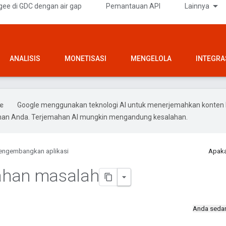
gee di GDC dengan air gap
Pemantauan API
Lainnya
ANALISIS
MONETISASI
MENGELOLA
INTEGRA
Google menggunakan teknologi AI untuk menerjemahkan konten 
ihan Anda. Terjemahan AI mungkin mengandung kesalahan.
ngembangkan aplikasi
Apaka
han masalah
Anda seda