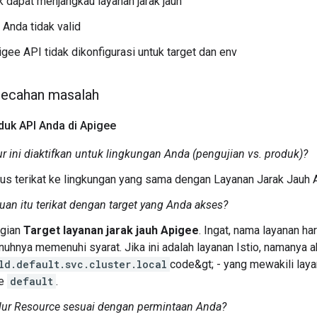
k dapat menjangkau layanan jarak jauh
 Anda tidak valid
gee API tidak dikonfigurasi untuk target dan env
ecahan masalah
uk API Anda di Apigee
ur ini diaktifkan untuk lingkungan Anda (pengujian vs. produk)?
us terikat ke lingkungan yang sama dengan Layanan Jarak Jauh 
uan itu terikat dengan target yang Anda akses?
agian
Target layanan jarak jauh Apigee
. Ingat, nama layanan ha
uhnya memenuhi syarat. Jika ini adalah layanan Istio, namanya ak
ld.default.svc.cluster.local
code&gt; - yang mewakili lay
ce
default
.
lur Resource sesuai dengan permintaan Anda?