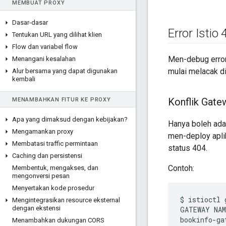
MEMBUAT PROXY
Dasar-dasar
Error Istio
Tentukan URL yang dilihat klien
Flow dan variabel flow
Men-debug error
Menangani kesalahan
mulai melacak d
Alur bersama yang dapat digunakan
kembali
Konflik Gate
MENAMBAHKAN FITUR KE PROXY
Apa yang dimaksud dengan kebijakan?
Hanya boleh ada 
Mengamankan proxy
men-deploy apli
Membatasi traffic permintaan
status 404.
Caching dan persistensi
Contoh:
Membentuk
,
mengakses
,
dan
mengonversi pesan
Menyertakan kode prosedur
$ istioctl 
Mengintegrasikan resource eksternal
dengan ekstensi
GATEWAY NAM
bookinfo-ga
Menambahkan dukungan CORS