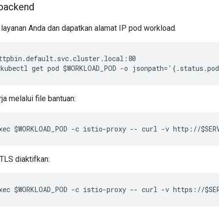
 backend
 layanan Anda dan dapatkan alamat IP pod workload.
ttpbin.default.svc.cluster.local:80

kubectl get pod $WORKLOAD_POD -o jsonpath='{.status.po
a melalui file bantuan:
xec $WORKLOAD_POD -c istio-proxy -- curl -v http://$SER
mTLS diaktifkan:
xec $WORKLOAD_POD -c istio-proxy -- curl -v https://$SE