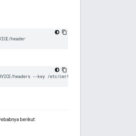
VICE/header
RVICE/headers --key /etc/certs/key.pem --cert /etc/certs
yebabnya berikut: