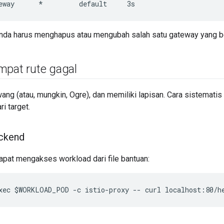
eway      *         default     3s
Anda harus menghapus atau mengubah salah satu gateway yang b
mpat rute gagal
wang (atau, mungkin, Ogre), dan memiliki lapisan. Cara sistemat
ri target.
ckend
apat mengakses workload dari file bantuan:
xec $WORKLOAD_POD -c istio-proxy -- curl localhost:80/h