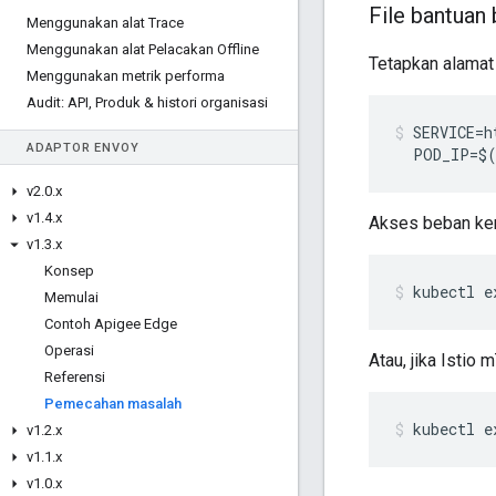
File bantuan
Menggunakan alat Trace
Menggunakan alat Pelacakan Offline
Tetapkan alamat
Menggunakan metrik performa
Audit: API
,
Produk & histori organisasi
SERVICE=h
ADAPTOR ENVOY
  POD_IP=$(
v2
.
0
.
x
v1
.
4
.
x
Akses beban kerj
v1
.
3
.
x
Konsep
kubectl e
Memulai
Contoh Apigee Edge
Operasi
Atau, jika Istio 
Referensi
Pemecahan masalah
kubectl e
v1
.
2
.
x
v1
.
1
.
x
v1
.
0
.
x