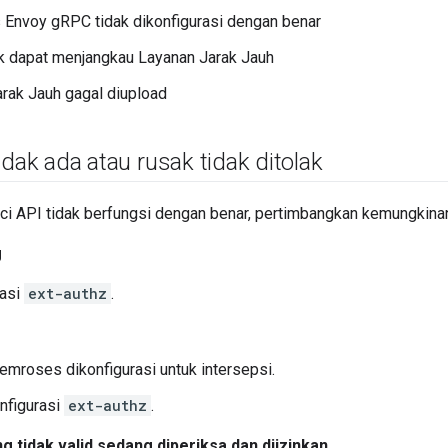
Envoy gRPC tidak dikonfigurasi dengan benar
k dapat menjangkau Layanan Jarak Jauh
rak Jauh gagal diupload
idak ada atau rusak tidak ditolak
unci API tidak berfungsi dengan benar, pertimbangkan kemungkin
g
rasi
ext-authz
.
emroses dikonfigurasi untuk intersepsi.
nfigurasi
ext-authz
.
 tidak valid sedang diperiksa dan diizinkan