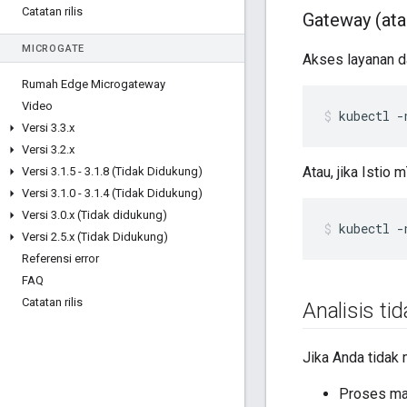
Catatan rilis
Gateway (atau
MICROGATE
Akses layanan d
Rumah Edge Microgateway
Video
kubectl -
Versi 3
.
3
.
x
Versi 3
.
2
.
x
Atau, jika Istio 
Versi 3
.
1
.
5 - 3
.
1
.
8 (Tidak Didukung)
Versi 3
.
1
.
0 - 3
.
1
.
4 (Tidak Didukung)
Versi 3
.
0
.
x (Tidak didukung)
kubectl -
Versi 2
.
5
.
x (Tidak Didukung)
Referensi error
FAQ
Catatan rilis
Analisis ti
Jika Anda tidak 
Proses ma