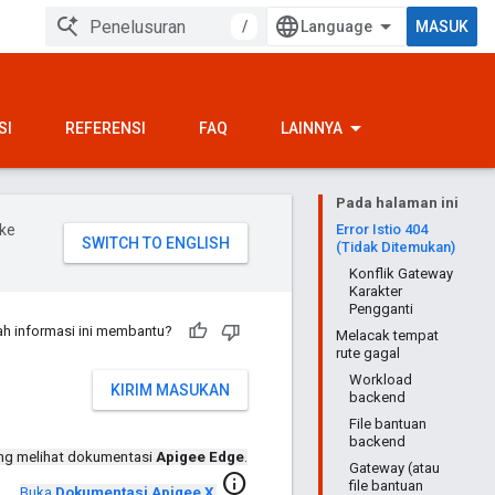
/
MASUK
SI
REFERENSI
FAQ
LAINNYA
Pada halaman ini
ke
Error Istio 404
(Tidak Ditemukan)
Konflik Gateway
Karakter
Pengganti
h informasi ini membantu?
Melacak tempat
rute gagal
Workload
KIRIM MASUKAN
backend
File bantuan
backend
ng melihat dokumentasi
Apigee Edge
.
Gateway (atau
info
file bantuan
Buka
Dokumentasi Apigee X
.