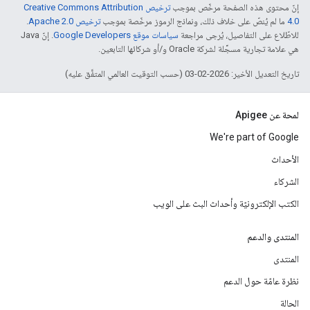
إنّ محتوى هذه الصفحة مرخّص بموجب
ترخيص Creative Commons Attribution
4.0‏
ما لم يُنصّ على خلاف ذلك، ونماذج الرموز مرخّصة بموجب
ترخيص Apache 2.0‏
.
للاطّلاع على التفاصيل، يُرجى مراجعة
سياسات موقع Google Developers‏
. إنّ Java
هي علامة تجارية مسجَّلة لشركة Oracle و/أو شركائها التابعين.
تاريخ التعديل الأخير: 2026-02-03 (حسب التوقيت العالمي المتفَّق عليه)
لمحة عن Apigee
We're part of Google
الأحداث
الشركاء
الكتب الإلكترونيّة وأحداث البث على الويب
المنتدى والدعم
المنتدى
نظرة عامّة حول الدعم
الحالة