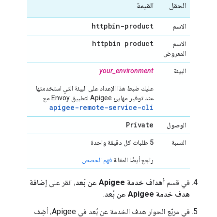
الحقل
القيمة
httpbin-product
الاسم
httpbin product
الاسم
المعروض
البيئة
your_environment
عليك ضبط هذا الإعداد على البيئة التي استخدمتها
عند توفير مهايئ Apigee لتطبيق Envoy مع
apigee-remote-service-cli
Private
الوصول
النسبة
5 طلبات كل دقيقة واحدة
راجِع أيضًا المقالة
فهم الحصص
.
في قسم
أهداف خدمة Apigee عن بُعد
، انقر على
إضافة
هدف خدمة Apigee عن بُعد
.
في مربّع الحوار هدف الخدمة عن بُعد في Apigee، أضِف