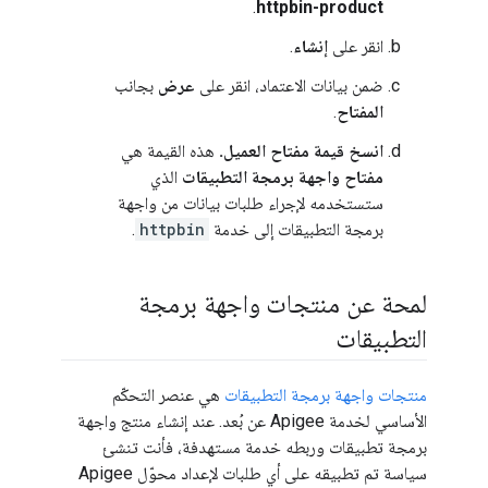
.
httpbin-product
انقر على
إنشاء
.
ضمن بيانات الاعتماد، انقر على
عرض
بجانب
المفتاح
.
انسخ قيمة مفتاح العميل.
هذه القيمة هي
مفتاح واجهة برمجة التطبيقات
الذي
ستستخدمه لإجراء طلبات بيانات من واجهة
برمجة التطبيقات إلى خدمة
httpbin
.
لمحة عن منتجات واجهة برمجة
التطبيقات
منتجات واجهة برمجة التطبيقات
هي عنصر التحكّم
الأساسي لخدمة Apigee عن بُعد. عند إنشاء منتج واجهة
برمجة تطبيقات وربطه خدمة مستهدفة، فأنت تنشئ
سياسة تم تطبيقه على أي طلبات لإعداد محوّل Apigee