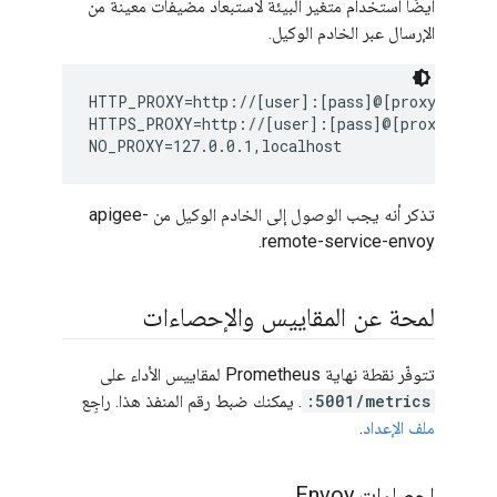
أيضًا استخدام متغير البيئة لاستبعاد مضيفات معينة من
الإرسال عبر الخادم الوكيل.
HTTP_PROXY=http://[user]:[pass]@[proxy_ip]:[p
HTTPS_PROXY=http://[user]:[pass]@[proxy_ip]:[
NO_PROXY=127.0.0.1,localhost
تذكر أنه يجب الوصول إلى الخادم الوكيل من apigee-
remote-service-envoy.
لمحة عن المقاييس والإحصاءات
تتوفّر نقطة نهاية Prometheus لمقاييس الأداء على
:5001/metrics
. يمكنك ضبط رقم المنفذ هذا. راجِع
ملف الإعداد
.
إحصاءات Envoy