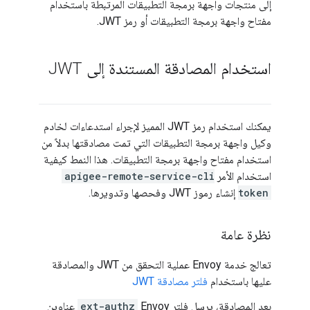
إلى منتجات واجهة برمجة التطبيقات المرتبطة باستخدام
مفتاح واجهة برمجة التطبيقات أو رمز JWT.
استخدام المصادقة المستندة إلى JWT
يمكنك استخدام رمز JWT المميز لإجراء استدعاءات لخادم
وكيل واجهة برمجة التطبيقات التي تمت مصادقتها بدلاً من
استخدام مفتاح واجهة برمجة التطبيقات. هذا النمط كيفية
استخدام الأمر
apigee-remote-service-cli
token
إنشاء رموز JWT وفحصها وتدويرها.
نظرة عامة
تعالج خدمة Envoy عملية التحقق من JWT والمصادقة
عليها باستخدام
فلتر مصادقة JWT
بعد المصادقة، يرسل فلتر Envoy
ext-authz
عناوين