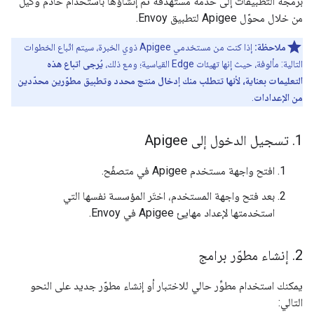
برمجة التطبيقات إلى خدمة مستهدَفة تم إنشاؤها باستخدام خادم وكيل
من خلال محوّل Apigee لتطبيق Envoy.
ملاحظة:
إذا كنت من مستخدمي Apigee ذوي الخبرة، سيتم اتّباع الخطوات
التالية: مألوفة، حيث إنها تهيئات Edge القياسية؛ ومع ذلك،
يُرجى اتباع هذه
التعليمات بعناية، لأنها تتطلب منك إدخال منتج محدد وتطبيق مطوّرين محدّدين
من الإعدادات
.
1
.
تسجيل الدخول إلى Apigee
افتح واجهة مستخدم Apigee في متصفّح.
بعد فتح واجهة المستخدم، اختَر المؤسسة نفسها التي
استخدمتها لإعداد مهايئ Apigee في Envoy.
2
.
إنشاء مطوّر برامج
يمكنك استخدام مطوِّر حالي للاختبار أو إنشاء مطوّر جديد على النحو
التالي: