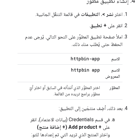
4
.
إنشاء تطبيق مطوِّر
اختَر
نشر >. التطبيقات
في قائمة التنقّل الجانبية.
انقر على
+ تطبيق
.
املأ صفحة تطبيق المطوِّر على النحو التالي. يُرجى عدم
الحفظ حتى يُطلب منك ذلك.
httpbin-app
الاسم
httpbin app
الاسم
المعروض
المطوّر
اختر المطوِّر الذي أنشأته في السابق أو اختَر أيّ
مطوّر برامج تريده من القائمة.
بعد ذلك، أضِف منتجَين إلى التطبيق:
في قسم Credentials (بيانات الاعتماد)، انقر
على
+ Add product (+ إضافة منتج)
واختَر المنتج الذي تريد التي تم إعدادها للتو: