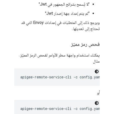
"لا يُسمح بشرائح الجمهور في Jwt"
"لم يتم إعداد جهة إصدار Jwt"
ويرجع ذلك إلى المتطلبات في إعدادات Envoy التي قد
تحتاج إلى تعديلها.
فحص رمز مميّز
يمكنك استخدام واجهة سطر الأوامر لفحص الرمز المميّز.
مثال
apigee-remote-service-cli -c config.yaml toke
أو
apigee-remote-service-cli -c config.yaml toke