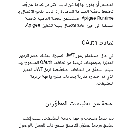
المحتمل أن يكون لها إذا كان لديك أكثر من خدمة عن بُعد
تحتفظ بحصّة المساحة المحددة. إذا كانت انقطع الاتصال بـ
Apigee Runtime، فستستمرّ الحصة المحلية كحصة
مستقلة إلى حين إعادة الاتصال ببيئة تشغيل Apigee.
نطاقات OAuth
في حال استخدام رموز JWT المميزة، يمكنك حصر الرموز
المميّزة بمجموعات فرعية من نطاقات OAuth المسموح بها.
سيتم التحقّق من النطاقات المخصَّصة لرمز JWT المميّز
الذي تم إصداره مقارنةً بنطاقات منتج واجهة برمجة
التطبيقات.
لمحة عن تطبيقات المطوّرين
بعد ضبط منتجات واجهة برمجة التطبيقات، عليك إنشاء
تطبيق مرتبط بمطوّر. التطبيق يسمح ذلك للعميل بالوصول