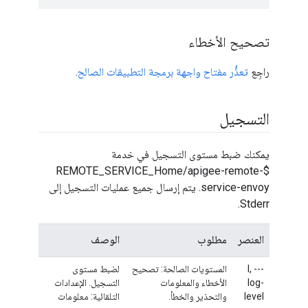
تصحيح الأخطاء
راجِع
تعذُّر مفتاح واجهة برمجة التطبيقات الصالح
.
التسجيل
يمكنك ضبط مستوى التسجيل في خدمة
$REMOTE_SERVICE_Home/apigee-remote-
service-envoy. يتم إرسال جميع عمليات التسجيل إلى
Stderr.
العنصر
مطلوب
الوصف
-l, --
المستويات الصالحة: تصحيح
لضبط مستوى
log-
الأخطاء والمعلومات
التسجيل. الإعدادات
level
والتحذير والخطأ.
التلقائية: معلومات