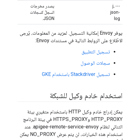
-j، --
يصدر مخرجات
json-
السجلّ كسجلات
JSON.
log
يوفر Envoy إمكانية التسجيل. لمزيد من المعلومات، يُرجى
الاطّلاع على الروابط التالية في مستندات Envoy:
تسجيل التطبيق
سجلات الوصول
تسجيل Stackdriver باستخدام GKE
استخدام خادم وكيل للشبكة
يمكن إدراج خادم وكيل HTTP باستخدام متغيري بيئة
HTTP_PROXY وHTTPS_PROXY في بيئة البرنامج
الثنائي لنظام apigee-remote-service-envoy. عند
استخدام هذه الخيارات، لن يتم عرض NO_PROXY يمكن