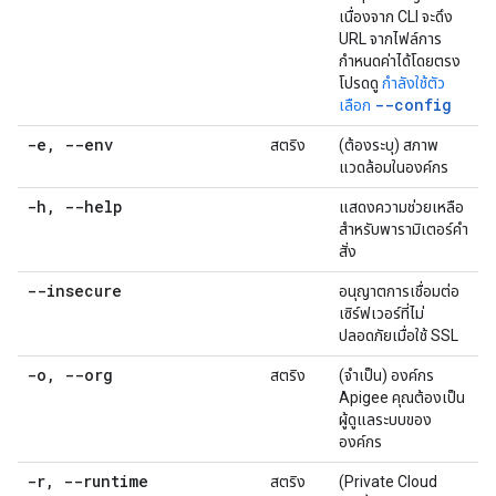
เนื่องจาก CLI จะดึง
URL จากไฟล์การ
กำหนดค่าได้โดยตรง
โปรดดู
กำลังใช้ตัว
--config
เลือก
-e
,
--env
สตริง
(ต้องระบุ) สภาพ
แวดล้อมในองค์กร
-h
,
--help
แสดงความช่วยเหลือ
สำหรับพารามิเตอร์คำ
สั่ง
--insecure
อนุญาตการเชื่อมต่อ
เซิร์ฟเวอร์ที่ไม่
ปลอดภัยเมื่อใช้ SSL
-o
,
--org
สตริง
(จำเป็น) องค์กร
Apigee คุณต้องเป็น
ผู้ดูแลระบบของ
องค์กร
-r
,
--runtime
สตริง
(Private Cloud