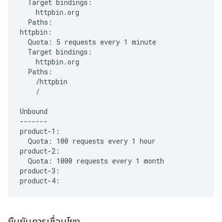
  Target bindings:

    httpbin.org

  Paths:

httpbin:

  Quota: 5 requests every 1 minute

  Target bindings:

    httpbin.org

  Paths:

    /httpbin

    /

Unbound

-------

product-1:

  Quota: 100 requests every 1 hour

product-2:

  Quota: 1000 requests every 1 month

product-3:

ยืนยันการเชื่อมโยง