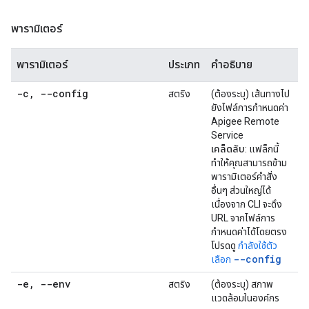
พารามิเตอร์
พารามิเตอร์
ประเภท
คำอธิบาย
-c
,
--config
สตริง
(ต้องระบุ) เส้นทางไป
ยังไฟล์การกำหนดค่า
Apigee Remote
Service
เคล็ดลับ
: แฟล็กนี้
ทำให้คุณสามารถข้าม
พารามิเตอร์คำสั่ง
อื่นๆ ส่วนใหญ่ได้
เนื่องจาก CLI จะดึง
URL จากไฟล์การ
กำหนดค่าได้โดยตรง
โปรดดู
กำลังใช้ตัว
--config
เลือก
-e
,
--env
สตริง
(ต้องระบุ) สภาพ
แวดล้อมในองค์กร