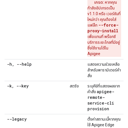
เกรด:
หากคุณ
กำลังอัปเกรดเป็น
v1.1.0 หรือ เวอร์ชันที่
ใหม่กว่า คุณต้องใส่
--force-
แฟล็ก
proxy-install
เพื่อแทนที่ พร็อกซี
บริการระยะไกลที่มีอยู่
ซึ่งใช้งานได้ใน
Apigee
-h
,
--help
แสดงความช่วยเหลือ
สำหรับพารามิเตอร์คำ
สั่ง
-k
,
--key
สตริง
ระบุคีย์ที่แสดงผลจาก
apigee-
คำสั่ง
remote-
service-cli
provision
--legacy
ตั้งค่าสถานะนี้หากคุณ
ใช้ Apigee Edge