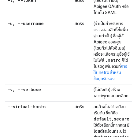
-t
,
--token
สตริง
(ไฮบริดเท่านั้น)
Apigee OAuth หรือ
โทเค็น SAML
-u
,
--username
สตริง
(จำเป็นสำหรับการ
ตรวจสอบสิทธิ์ขั้นพื้น
ฐานเท่านั้น) ชื่อผู้ใช้
Apigee ของคุณ
(โดยทั่วไปคืออีเมล)
หรือจะเลือกระบุชื่อผู้ใช้
.
netrc
ในไฟล์
ก็ได้
โปรดดูเพิ่มเติมที่
การ
ใช้ .netrc สำหรับ
ข้อมูลรับรอง
-v
,
--verbose
(ไม่บังคับ) สร้าง
เอาต์พุตแบบละเอียด
--virtual-hosts
สตริง
ลบล้างโฮสต์เสมือน
เริ่มต้น ซึ่งก็คือ
default
,
secure
ใช้ตัวเลือกนี้หากคุณ มี
โฮสต์เสมือนที่ระบุไว้