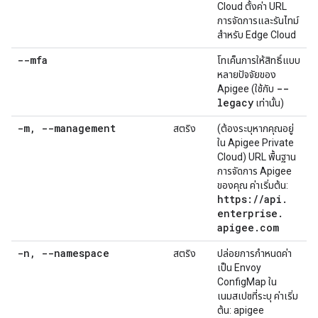
Cloud ตั้งค่า URL
การจัดการและรันไทม์
สำหรับ Edge Cloud
--mfa
โทเค็นการให้สิทธิ์แบบ
หลายปัจจัยของ
--
Apigee (ใช้กับ
legacy
เท่านั้น)
-m
,
--management
สตริง
(ต้องระบุหากคุณอยู่
ใน Apigee Private
Cloud) URL พื้นฐาน
การจัดการ Apigee
ของคุณ ค่าเริ่มต้น:
https:
/
/
api
.
enterprise
.
apigee
.
com
-n
,
--namespace
สตริง
ปล่อยการกำหนดค่า
เป็น Envoy
ConfigMap ใน
เนมสเปซที่ระบุ ค่าเริ่ม
ต้น: apigee