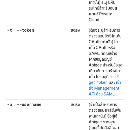
เท่านั้น) ระบุ URL
รันไทม์สำหรับอินส
แตนซ์ Private
Cloud
-t
,
--token
สตริง
(ต้องระบุสำหรับการ
ตรวจสอบสิทธิ์โทเค็น
OAuth เท่านั้น) โท
เค็น OAuth หรือ
SAML ที่คุณสร้าง
จากข้อมูลบัญชี
Apigee สำหรับข้อมูล
เกี่ยวกับการสร้างโท
เค็น โปรดดูที่
การใช้
get_token
และ
เข้า
ถึง Management
API ด้วย SAML
-u
,
--username
สตริง
(จำเป็นสำหรับการ
ตรวจสอบสิทธิ์ขั้นพื้น
ฐานเท่านั้น) ชื่อผู้ใช้
Apigee ของคุณ
(โดยทั่วไปคืออีเมล)