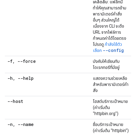
เคล็ดลับ
: แฟล็กนี้
ทำให้คุณสามารถข้าม
พารามิเตอร์คำสั่ง
อื่นๆ ส่วนใหญ่ได้
เนื่องจาก CLI จะดึง
URL จากไฟล์การ
กำหนดค่าได้โดยตรง
โปรดดู
กำลังใช้ตัว
--config
เลือก
-f
,
--force
บังคับให้เขียนทับ
ไดเรกทอรีที่มีอยู่
-h
,
--help
แสดงความช่วยเหลือ
สำหรับพารามิเตอร์คำ
สั่ง
--host
โฮสต์บริการเป้าหมาย
(ค่าเริ่มต้น
"httpbin.org")
-n
,
--name
ชื่อบริการเป้าหมาย
(ค่าเริ่มต้น "httpbin")