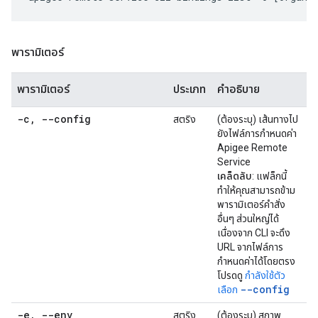
พารามิเตอร์
พารามิเตอร์
ประเภท
คำอธิบาย
-c
,
--config
สตริง
(ต้องระบุ) เส้นทางไป
ยังไฟล์การกำหนดค่า
Apigee Remote
Service
เคล็ดลับ
: แฟล็กนี้
ทำให้คุณสามารถข้าม
พารามิเตอร์คำสั่ง
อื่นๆ ส่วนใหญ่ได้
เนื่องจาก CLI จะดึง
URL จากไฟล์การ
กำหนดค่าได้โดยตรง
โปรดดู
กำลังใช้ตัว
--config
เลือก
-e
,
--env
สตริง
(ต้องระบุ) สภาพ