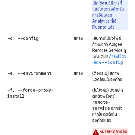
เลิกใช้งานวิธีการที่
ไม่ใช่โดยตรงสำหรับ
การอัปโหลด
Analytics ที่ใช้
Fluentd แล้ว
-c
,
--config
สตริง
เส้นทางไปยังไฟล์
กำหนดค่า Apigee
Remote Service ดู
เพิ่มเติมที่
กำลังใช้ตัว
--config
เลือก
-e
,
--environment
สตริง
(ต้องระบุ) สภาพ
แวดล้อมในองค์กร
-f
,
--force-proxy-
(ไม่บังคับ) บังคับให้
install
ติดตั้งพร็อกซี
remote-
service
อีกครั้ง
หากใช่ ติดตั้งใน
องค์กรแล้ว
หมายเหตุการอัป