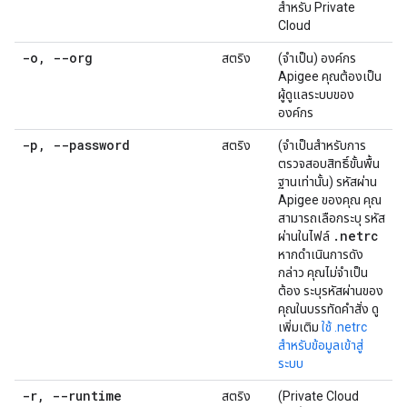
สำหรับ Private
Cloud
-o
,
--org
สตริง
(จำเป็น) องค์กร
Apigee คุณต้องเป็น
ผู้ดูแลระบบของ
องค์กร
-p
,
--password
สตริง
(จำเป็นสำหรับการ
ตรวจสอบสิทธิ์ขั้นพื้น
ฐานเท่านั้น) รหัสผ่าน
Apigee ของคุณ คุณ
สามารถเลือกระบุ รหัส
.
netrc
ผ่านในไฟล์
หากดำเนินการดัง
กล่าว คุณไม่จำเป็น
ต้อง ระบุรหัสผ่านของ
คุณในบรรทัดคำสั่ง ดู
เพิ่มเติม
ใช้ .netrc
สำหรับข้อมูลเข้าสู่
ระบบ
-r
,
--runtime
สตริง
(Private Cloud