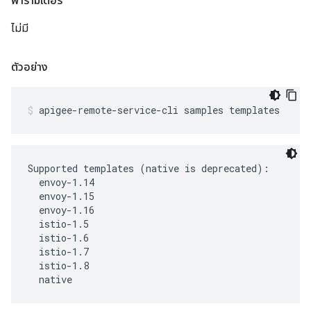
พารามิเตอร์
ไม่มี
ตัวอย่าง
apigee-remote-service-cli samples templates
Supported templates (native is deprecated):

  envoy-1.14

  envoy-1.15

  envoy-1.16

  istio-1.5

  istio-1.6

  istio-1.7

  istio-1.8

  native