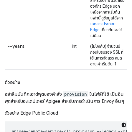
สำหรับสภาพแวดล้อม
องค์กร Edge นอก
เหนือจากค่าเริ่มต้น
เหล่านี้ ดูข้อมูลได้จาก
เอกสารประกอบ
Edge
เกี่ยวกับโฮสต์
เสมือน
--years
int
(ไม่บังคับ) จำนวนปี
ก่อนใบรับรอง SSL ที่
ใช้ในการจัดสรร หมด
อายุ ค่าเริ่มต้น: 1
ตัวอย่าง
อย่าลืมบันทึกเอาต์พุตของคำสั่ง
provision
ในไฟล์ที่ใช้ เป็นอิน
พุตสำหรับอะแดปเตอร์ Apigee สำหรับการดำเนินการ Envoy อื่นๆ
ตัวอย่าง Edge Public Cloud
apigee-remote-service-cli provision --legacy --mfa