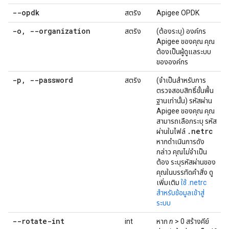
--opdk
สตริง
Apigee OPDK
-o
,
--organization
สตริง
(ต้องระบุ) องค์กร
Apigee ของคุณ คุณ
ต้องเป็นผู้ดูแลระบบ
ขององค์กร
-p
,
--password
สตริง
(จำเป็นสำหรับการ
ตรวจสอบสิทธิ์ขั้นพื้น
ฐานเท่านั้น) รหัสผ่าน
Apigee ของคุณ คุณ
สามารถเลือกระบุ รหัส
.
netrc
ผ่านในไฟล์
หากดำเนินการดัง
กล่าว คุณไม่จำเป็น
ต้อง ระบุรหัสผ่านของ
คุณในบรรทัดคำสั่ง ดู
เพิ่มเติม
ใช้ .netrc
สำหรับข้อมูลเข้าสู่
ระบบ
--rotate-int
int
หาก
n
> 0 สร้างคีย์