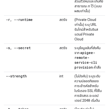
ส่วนตัวใหม่และเก็บคีย์
สาธารณะ
n
ไว้ (แบบ
ผสมเท่านั้น)
-r
,
--runtime
สตริง
(Private Cloud
เท่านั้น) ระบุ URL
รันไทม์สำหรับอินส
แตนซ์ Private
Cloud
-s
,
--secret
สตริง
ระบุข้อมูลลับที่ส่งคืน
apigee-
จาก
remote-
service-cli
provision
คำสั่ง
--strength
int
(ไม่บังคับ) ระบุระดับ
ความปลอดภัยของ
การเข้ารหัสสำหรับ
ใบรับรอง SSL ที่ใช้ใน
การจัดสรร อะแดป
เตอร์ 2048 เริ่มต้น