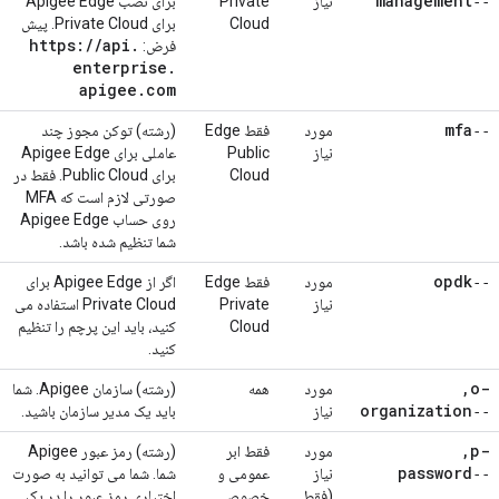
‑‑management
نیاز
Private
برای نصب Apigee Edge
Cloud
برای Private Cloud. پیش
https:
/
/
api
.
فرض:
enterprise
.
apigee
.
com
‑‑mfa
مورد
فقط Edge
(رشته) توکن مجوز چند
نیاز
Public
عاملی برای Apigee Edge
Cloud
برای Public Cloud. فقط در
صورتی لازم است که MFA
روی حساب Apigee Edge
شما تنظیم شده باشد.
‑‑opdk
مورد
فقط Edge
اگر از Apigee Edge برای
نیاز
Private
Private Cloud استفاده می
Cloud
کنید، باید این پرچم را تنظیم
کنید.
,
-o
مورد
همه
(رشته) سازمان Apigee. شما
‑‑organization
نیاز
باید یک مدیر سازمان باشید.
,
-p
مورد
فقط ابر
(رشته) رمز عبور Apigee
‑‑password
نیاز
عمومی و
شما. شما می توانید به صورت
(فقط
خصوصی
اختیاری رمز عبور را در یک