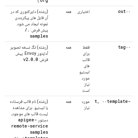
org
)
‑‑out
اختیاری
همه
(رشته) دایرکتوری که در
آن فایل های پیکربندی
نمونه ایجاد می شود.
/
.
پیش فرض:
samples
‑‑tag
فقط
همه
(رشته) تگ نسخه تصویر
برای
آداپتور Envoy. پیش
v2
.
0
.
0
قالب
فرض:
های
ایستیو
مورد
نیاز
است
,
‑‑template
-t
مورد
همه
(رشته) نام قالب فرستاده
نیاز
یا ایستیو. برای مشاهده
لیست قالب های موجود،
apigee-
دستور
remote-service
samples