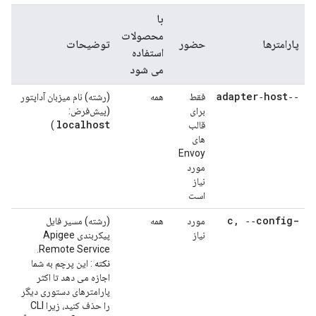
با
محصولات
پارامترها
حضور
توضیحات
استفاده
می شود
‑‑adapter‑host
فقط
همه
(رشته) نام میزبان آداپتور
برای
(پیش‌فرض:
localhost
قالب
)
های
Envoy
مورد
نیاز
است
,
‑‑config
-c
مورد
همه
(رشته) مسیر فایل
نیاز
پیکربندی Apigee
Remote Service.
نکته
: این پرچم به شما
اجازه می دهد تا اکثر
پارامترهای دستوری دیگر
را حذف کنید، زیرا CLI