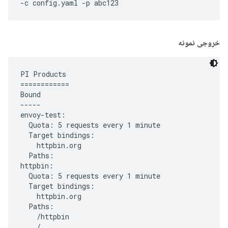
-c config.yaml -p abc123
خروجی نمونه
PI Products

============

Bound

-----

envoy-test:

  Quota: 5 requests every 1 minute

  Target bindings:

    httpbin.org

  Paths:

httpbin:

  Quota: 5 requests every 1 minute

  Target bindings:

    httpbin.org

  Paths:

    /httpbin

    /
