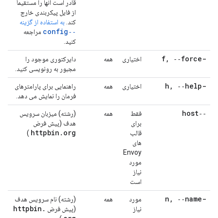
قادر است آنها را مستقیماً
از فایل پیکربندی خارج
کند.
به استفاده از گزینه
‑‑config
مراجعه
کنید.
,
‑‑force
-f
اختیاری
همه
دایرکتوری موجود را
مجبور به رونویسی کنید.
,
‑‑help
-h
اختیاری
همه
راهنمایی برای پارامترهای
فرمان را نمایش می دهد.
‑‑host
فقط
همه
(رشته) میزبان سرویس
برای
هدف (پیش فرض
httpbin
.
org
قالب
)
های
Envoy
مورد
نیاز
است
,
‑‑name
-n
مورد
همه
(رشته) نام سرویس هدف
httpbin
.
نیاز
(پیش فرض