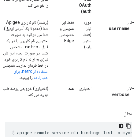
OAuth
را لغو می کند.
auth)
,
-u
مورد
فقط ابر
(رشته) نام کاربری Apigee
‑‑username
نیاز
عمومی و
شما (معمولا یک آدرس ایمیل).
(فقط
خصوصی
شما می توانید به صورت
اعتبار
Edge
اختیاری نام کاربری را در یک
netrc
.
پایه)
فایل
. مشخص
کنید. در صورت انجام این کار،
نیازی به ارائه نام کاربری خود
در خط فرمان ندارید. همچنین
استفاده از netrc. برای
اعتبارنامه
را ببینید.
,
-v
اختیاری
همه
(اختیاری) خروجی پرمخاطب
‑‑verbose
تولید می کند.
مثال
apigee-remote-service-cli bindings list -o myorg 