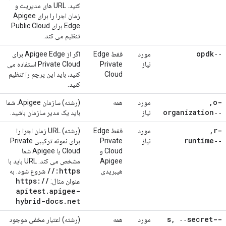
کنید. URL های مدیریت و
زمان اجرا را برای Apigee
Edge برای Public Cloud
تنظیم می کند.
‑‑opdk
مورد
فقط Edge
اگر از Apigee Edge برای
نیاز
Private
Private Cloud استفاده می
Cloud
کنید، باید این پرچم را تنظیم
کنید.
,
-o
مورد
همه
(رشته) سازمان Apigee. شما
‑‑organization
نیاز
باید یک مدیر سازمان باشید.
,
-r
مورد
فقط Edge
(رشته) URL زمان اجرا را
‑‑runtime
نیاز
Private
برای نمونه ترکیبی Private
Cloud و
Cloud یا Apigee شما
Apigee
مشخص می کند. URL باید با
/
/
https:
هیبریدی
شروع شود. به
https:
/
/
عنوان مثال:
apitest
.
apigee-
hybrid-docs
.
net
,
‑‑secret
--s
مورد
همه
(رشته) اعتبار
مخفی
موجود