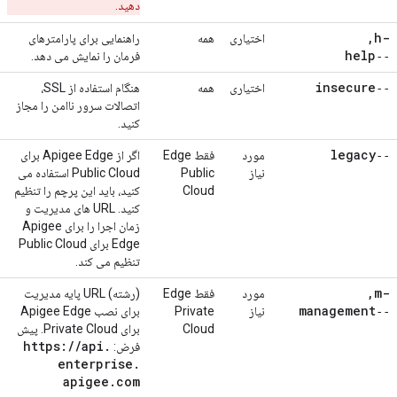
دهید.
,
-h
اختیاری
همه
راهنمایی برای پارامترهای
‑‑help
فرمان را نمایش می دهد.
‑‑insecure
اختیاری
همه
هنگام استفاده از SSL،
اتصالات سرور ناامن را مجاز
کنید.
‑‑legacy
مورد
فقط Edge
اگر از Apigee Edge برای
نیاز
Public
Public Cloud استفاده می
Cloud
کنید، باید این پرچم را تنظیم
کنید. URL های مدیریت و
زمان اجرا را برای Apigee
Edge برای Public Cloud
تنظیم می کند.
,
-m
مورد
فقط Edge
(رشته) URL پایه مدیریت
‑‑management
نیاز
Private
برای نصب Apigee Edge
Cloud
برای Private Cloud. پیش
https:
/
/
api
.
فرض:
enterprise
.
apigee
.
com