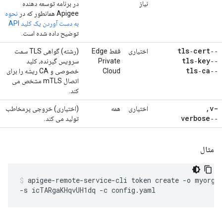
نیاز
در برنامه توسعه دهنده
Apigee همانطور که در
نحوه
به دست آوردن یک کلید API
توضیح داده شده است.
‑‑tls‑cert
اختیاری
فقط Edge
(رشته) گواهی TLS سمت
‑‑tls‑key
Private
سرویس گیرنده، کلید
‑‑tls‑ca
Cloud
خصوصی و CA ریشه را برای
اتصال mTLS مشخص می
کند.
,
-v
اختیاری
همه
(اختیاری) خروجی پرمخاطب
‑‑verbose
تولید می کند.
مثال
apigee-remote-service-cli token create -o myorg 