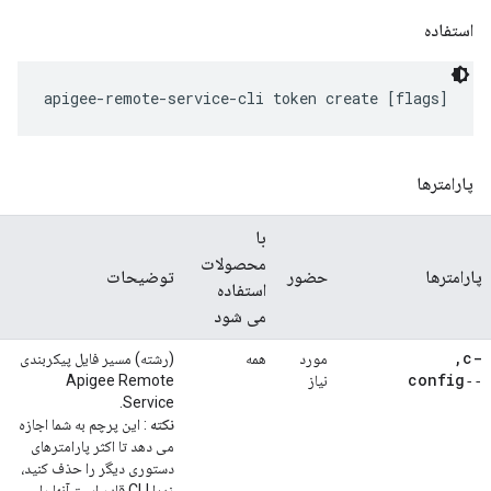
استفاده
پارامترها
با
محصولات
پارامترها
حضور
توضیحات
استفاده
می شود
,
-c
مورد
همه
(رشته) مسیر فایل پیکربندی
‑‑config
نیاز
Apigee Remote
Service.
نکته
: این پرچم به شما اجازه
می دهد تا اکثر پارامترهای
دستوری دیگر را حذف کنید،
زیرا CLI قادر است آنها را