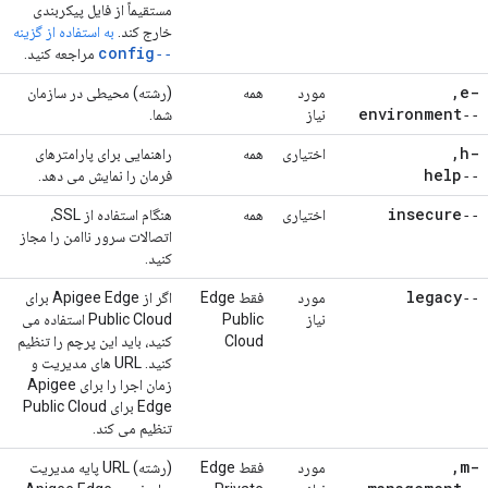
مستقیماً از فایل پیکربندی
خارج کند.
به استفاده از گزینه
‑‑config
مراجعه کنید.
,
-e
مورد
همه
(رشته) محیطی در سازمان
‑‑environment
نیاز
شما.
,
-h
اختیاری
همه
راهنمایی برای پارامترهای
‑‑help
فرمان را نمایش می دهد.
‑‑insecure
اختیاری
همه
هنگام استفاده از SSL،
اتصالات سرور ناامن را مجاز
کنید.
‑‑legacy
مورد
فقط Edge
اگر از Apigee Edge برای
نیاز
Public
Public Cloud استفاده می
Cloud
کنید، باید این پرچم را تنظیم
کنید. URL های مدیریت و
زمان اجرا را برای Apigee
Edge برای Public Cloud
تنظیم می کند.
,
-m
مورد
فقط Edge
(رشته) URL پایه مدیریت