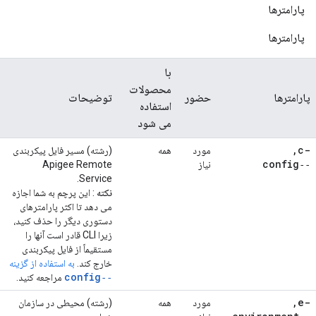
پارامترها
پارامترها
با
محصولات
پارامترها
حضور
توضیحات
استفاده
می شود
,
-c
مورد
همه
(رشته) مسیر فایل پیکربندی
‑‑config
نیاز
Apigee Remote
Service.
نکته
: این پرچم به شما اجازه
می دهد تا اکثر پارامترهای
دستوری دیگر را حذف کنید،
زیرا CLI قادر است آنها را
مستقیماً از فایل پیکربندی
خارج کند.
به استفاده از گزینه
‑‑config
مراجعه کنید.
,
-e
مورد
همه
(رشته) محیطی در سازمان