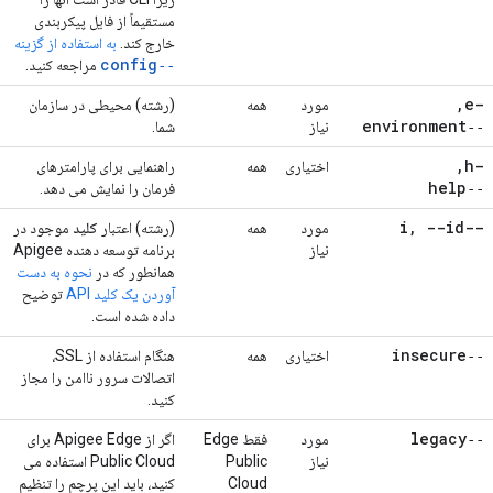
مستقیماً از فایل پیکربندی
خارج کند.
به استفاده از گزینه
‑‑config
مراجعه کنید.
,
-e
مورد
همه
(رشته) محیطی در سازمان
‑‑environment
نیاز
شما.
,
-h
اختیاری
همه
راهنمایی برای پارامترهای
‑‑help
فرمان را نمایش می دهد.
,
--id
--i
مورد
همه
(رشته) اعتبار
کلید
موجود در
نیاز
برنامه توسعه دهنده Apigee
همانطور که در
نحوه به دست
آوردن یک کلید API
توضیح
داده شده است.
‑‑insecure
اختیاری
همه
هنگام استفاده از SSL،
اتصالات سرور ناامن را مجاز
کنید.
‑‑legacy
مورد
فقط Edge
اگر از Apigee Edge برای
نیاز
Public
Public Cloud استفاده می
Cloud
کنید، باید این پرچم را تنظیم