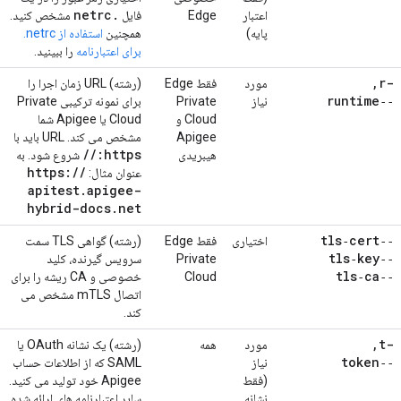
netrc
.
اعتبار
Edge
فایل
مشخص کنید.
پایه)
همچنین
استفاده از netrc.
برای اعتبارنامه
را ببینید.
,
-r
مورد
فقط Edge
(رشته) URL زمان اجرا را
‑‑runtime
نیاز
Private
برای نمونه ترکیبی Private
Cloud و
Cloud یا Apigee شما
Apigee
مشخص می کند. URL باید با
/
/
https:
هیبریدی
شروع شود. به
https:
/
/
عنوان مثال:
apitest
.
apigee-
hybrid-docs
.
net
‑‑tls‑cert
اختیاری
فقط Edge
(رشته) گواهی TLS سمت
‑‑tls‑key
Private
سرویس گیرنده، کلید
‑‑tls‑ca
Cloud
خصوصی و CA ریشه را برای
اتصال mTLS مشخص می
کند.
,
-t
مورد
همه
(رشته) یک نشانه OAuth یا
‑‑token
نیاز
SAML که از اطلاعات حساب
(فقط
Apigee خود تولید می کنید.
نشانه
سایر اعتبارنامه های ارائه شده