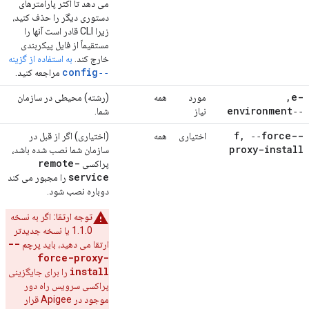
می دهد تا اکثر پارامترهای
دستوری دیگر را حذف کنید،
زیرا CLI قادر است آنها را
مستقیماً از فایل پیکربندی
خارج کند.
به استفاده از گزینه
‑‑config
مراجعه کنید.
,
-e
مورد
همه
(رشته) محیطی در سازمان
‑‑environment
نیاز
شما.
,
‑‑force-
-f
اختیاری
همه
(اختیاری) اگر از قبل در
proxy-install
سازمان شما نصب شده باشد،
remote-
پراکسی
service
را مجبور می کند
دوباره نصب شود.
توجه ارتقا:
اگر به نسخه
1.1.0 یا نسخه جدیدتر
--
ارتقا می دهید، باید پرچم
force-proxy-
install
را برای جایگزینی
پراکسی سرویس راه دور
موجود در Apigee قرار