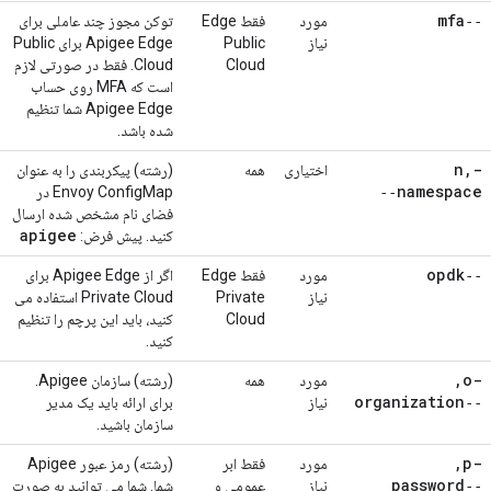
‑‑mfa
مورد
فقط Edge
توکن مجوز چند عاملی برای
نیاز
Public
Apigee Edge برای Public
Cloud
Cloud. فقط در صورتی لازم
است که MFA روی حساب
Apigee Edge شما تنظیم
شده باشد.
,
-n
اختیاری
همه
(رشته) پیکربندی را به عنوان
‑‑namespace
Envoy ConfigMap در
فضای نام مشخص شده ارسال
apigee
کنید. پیش فرض:
‑‑opdk
مورد
فقط Edge
اگر از Apigee Edge برای
نیاز
Private
Private Cloud استفاده می
Cloud
کنید، باید این پرچم را تنظیم
کنید.
,
-o
مورد
همه
(رشته) سازمان Apigee.
‑‑organization
نیاز
برای ارائه باید یک مدیر
سازمان باشید.
,
-p
مورد
فقط ابر
(رشته) رمز عبور Apigee
‑‑password
نیاز
عمومی و
شما. شما می توانید به صورت