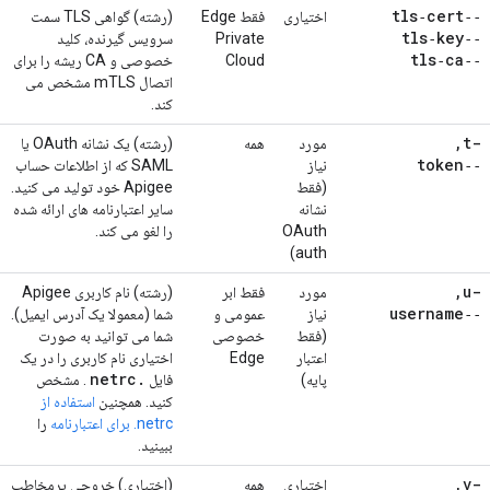
‑‑tls‑cert
اختیاری
فقط Edge
(رشته) گواهی TLS سمت
‑‑tls‑key
Private
سرویس گیرنده، کلید
‑‑tls‑ca
Cloud
خصوصی و CA ریشه را برای
اتصال mTLS مشخص می
کند.
,
-t
مورد
همه
(رشته) یک نشانه OAuth یا
‑‑token
نیاز
SAML که از اطلاعات حساب
(فقط
Apigee خود تولید می کنید.
نشانه
سایر اعتبارنامه های ارائه شده
OAuth
را لغو می کند.
auth)
,
-u
مورد
فقط ابر
(رشته) نام کاربری Apigee
‑‑username
نیاز
عمومی و
شما (معمولا یک آدرس ایمیل).
(فقط
خصوصی
شما می توانید به صورت
اعتبار
Edge
اختیاری نام کاربری را در یک
netrc
.
پایه)
فایل
. مشخص
کنید. همچنین
استفاده از
netrc. برای اعتبارنامه
را
ببینید.
,
-v
اختیاری
همه
(اختیاری) خروجی پرمخاطب