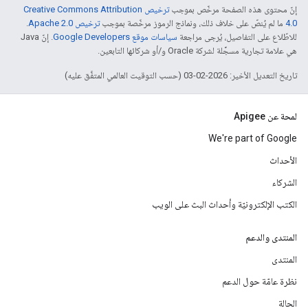
إنّ محتوى هذه الصفحة مرخّص بموجب
ترخيص Creative Commons Attribution
4.0‏
ما لم يُنصّ على خلاف ذلك، ونماذج الرموز مرخّصة بموجب
ترخيص Apache 2.0‏
.
للاطّلاع على التفاصيل، يُرجى مراجعة
سياسات موقع Google Developers‏
. إنّ Java
هي علامة تجارية مسجَّلة لشركة Oracle و/أو شركائها التابعين.
تاريخ التعديل الأخير: 2026-02-03 (حسب التوقيت العالمي المتفَّق عليه)
لمحة عن Apigee
We're part of Google
الأحداث
الشركاء
الكتب الإلكترونيّة وأحداث البث على الويب
المنتدى والدعم
المنتدى
نظرة عامّة حول الدعم
الحالة