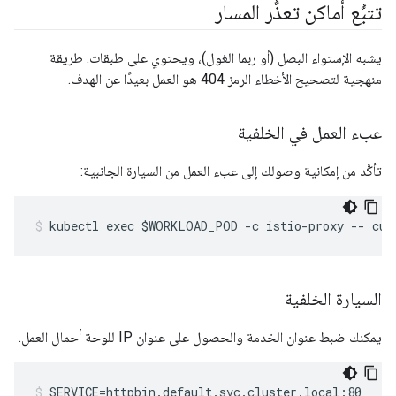
تتبُّع أماكن تعذُّر المسار
يشبه الإستواء البصل (أو ربما الغول)، ويحتوي على طبقات. طريقة
منهجية لتصحيح الأخطاء الرمز 404 هو العمل بعيدًا عن الهدف.
عبء العمل في الخلفية
تأكَّد من إمكانية وصولك إلى عبء العمل من السيارة الجانبية:
kubectl exec $WORKLOAD_POD -c istio-proxy -- cur
السيارة الخلفية
يمكنك ضبط عنوان الخدمة والحصول على عنوان IP للوحة أحمال العمل.
SERVICE=httpbin.default.svc.cluster.local:80
