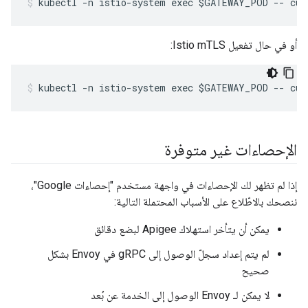
kubectl -n istio-system exec $GATEWAY_POD -- cur
أو في حال تفعيل Istio mTLS:
kubectl -n istio-system exec $GATEWAY_POD -- cur
الإحصاءات غير متوفرة
إذا لم تظهر لك الإحصاءات في واجهة مستخدم "إحصاءات Google"،
ننصحك بالاطّلاع على الأسباب المحتملة التالية:
يمكن أن يتأخر استهلاك Apigee لبضع دقائق
لم يتم إعداد سجلّ الوصول إلى gRPC في Envoy بشكل
صحيح
لا يمكن لـ Envoy الوصول إلى الخدمة عن بُعد