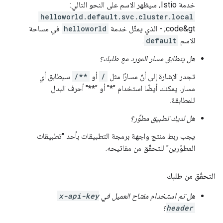
خدمة Istio، سيظهر الاسم على النحو التالي:
helloworld.default.svc.cluster.local
code&gt; - الذي يمثّل خدمة
helloworld
في مساحة
الاسم
default
.
هل يتطابق مسار المورد مع طلبك؟
تجدر الإشارة إلى أنّ مسارًا مثل
/
أو
/**
سيطابق أي
مسار. يمكنك أيضًا استخدام "*" أو "**" أحرف البدل
للمطابقة.
هل لديك تطبيق مطوِّر؟
يجب ربط منتج واجهة برمجة التطبيقات بأحد "تطبيقات
المطوّرين" للتحقّق من مفاتيحه.
التحقّق من طلبك
هل تم استخدام مفتاح العميل في
x-api-key
header
؟