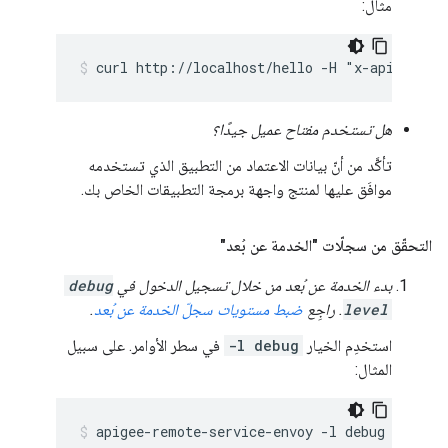
مثال:
curl http://localhost/hello -H "x-api-key: 
هل تستخدم مفتاح عميل جيدًا؟
تأكَّد من أنّ بيانات الاعتماد من التطبيق الذي تستخدمه
موافَق عليها لمنتج واجهة برمجة التطبيقات الخاص بك.
التحقّق من سجلّات "الخدمة عن بُعد"
بدء الخدمة عن بُعد من خلال تسجيل الدخول في
debug
level
. راجِع
ضبط مستويات سجلّ الخدمة عن بُعد
.
استخدِم الخيار
-l debug
في سطر الأوامر. على سبيل
المثال:
apigee-remote-service-envoy -l debug