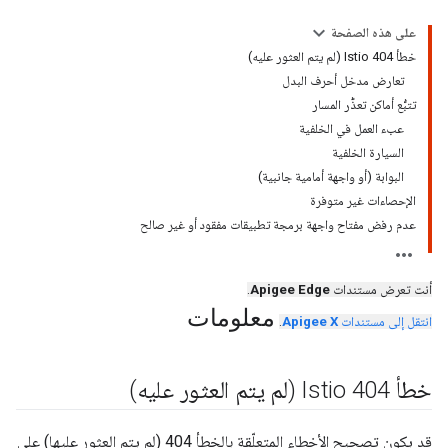
على هذه الصفحة
خطأ Istio 404 (لم يتم العثور عليه)
تعارض مدخل أحرف البدل
تتبُّع أماكن تعذُّر المسار
عبء العمل في الخلفية
السيارة الخلفية
البوابة (أو واجهة أمامية جانبية)
الإحصاءات غير متوفرة
عدم رفض مفتاح واجهة برمجة تطبيقات مفقود أو غير صالح
أنت تعرض مستندات
Apigee Edge
.
معلومات
انتقل إلى مستندات
Apigee X
.
خطأ Istio 404 (لم يتم العثور عليه)
قد يكون تصحيح الأخطاء المتعلّقة بالخطأ 404 (لم يتم العثور عليها) على