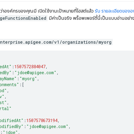
่าองค์กรของคุณมี เปิดใช้งานเป้าหมายที่โฮสต์แล้ว
รับ รายละเอียดของอ
dgeFunctionsEnabled
มีค่าเป็นจริง พร็อพเพอร์ตี้นี้เป็นแบบอ่านอย่า
enterprise.apigee.com/v1/organizations/myorg
edAt"
:
1507572884047
,
edBy"
:
"jdoe@apigee.com"
,
ayName"
:
"myorg"
,
onments"
:[
od"
,
v"
,
st"
,
rtal"
odifiedAt"
:
1507578673194
,
odifiedBy"
:
"jdoe@apigee.com"
,
:
"jdoe"
,