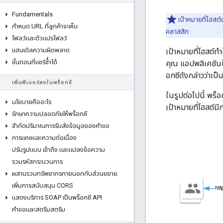
Fundamentals
เป้าหมายที่โฮสต
กําหนด URL ที่ลูกค้าจะเห็น
คลาสสิก
โฟลว์และตัวแปรโฟลว์
แฮนเดิลความผิดพลาด
เป้าหมายที่โฮสต์ทำ
ขั้นตอนที่แชร์ซ้ําได้
คุณ แอปพลิเคชันใ
อกซีดังกล่าวว่าเป็
เพิ่มฟีเจอร์ลงในพร็อกซี
ในรูปต่อไปนี้ พร
นโยบายคืออะไร
เป้าหมายที่โฮสต
รักษาความปลอดภัยให้พร็อกซี
จํากัดปริมาณการรับส่งข้อมูลของคําขอ
การแคชและความต่อเนื่อง
ปรับรูปแบบ เข้าถึง และแปลงข้อความ
รวมรหัสกระบวนการ
ผสานรวมทรัพยากรภายนอกกับส่วนขยาย
เพิ่มการสนับสนุน CORS
แสดงบริการ SOAP เป็นพร็อกซี API
คําขอและสตรีมสตรีม