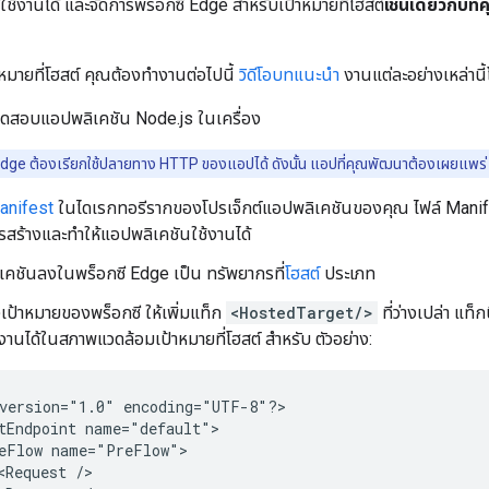
ใช้งานได้ และจัดการพร็อกซี Edge สำหรับเป้าหมายที่โฮสต์
เช่นเดียวกับท
หมายที่โฮสต์ คุณต้องทำงานต่อไปนี้
วิดีโอบทแนะนำ
งานแต่ละอย่างเหล่านี
สอบแอปพลิเคชัน Node.js ในเครื่อง
Edge ต้องเรียกใช้ปลายทาง HTTP ของแอปได้ ดังนั้น แอปที่คุณพัฒนาต้องเผยแพร
anifest
ในไดเรกทอรีรากของโปรเจ็กต์แอปพลิเคชันของคุณ ไฟล์ Manifest 
รสร้างและทำให้แอปพลิเคชันใช้งานได้
ิเคชันลงในพร็อกซี Edge เป็น ทรัพยากรที่
โฮสต์
ประเภท
ป้าหมายของพร็อกซี ให้เพิ่มแท็ก
<HostedTarget/>
ที่ว่างเปล่า แท็
งานได้ในสภาพแวดล้อมเป้าหมายที่โฮสต์ สำหรับ ตัวอย่าง:
version="1.0" encoding="UTF-8"?>

tEndpoint name="default">

eFlow name="PreFlow">

<Request />
