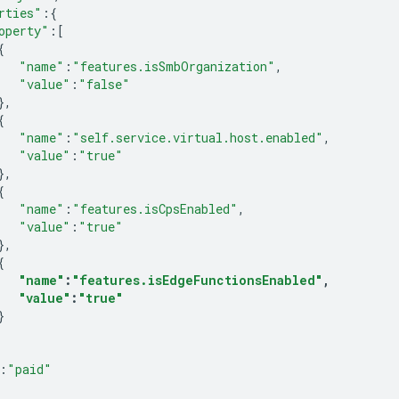
rties"
:{
operty"
:[
{
"name"
:
"features.isSmbOrganization"
,
"value"
:
"false"
},
{
"name"
:
"self.service.virtual.host.enabled"
,
"value"
:
"true"
},
{
"name"
:
"features.isCpsEnabled"
,
"value"
:
"true"
},
{
"name"
:
"features.isEdgeFunctionsEnabled"
,
"value"
:
"true"
}
:
"paid"