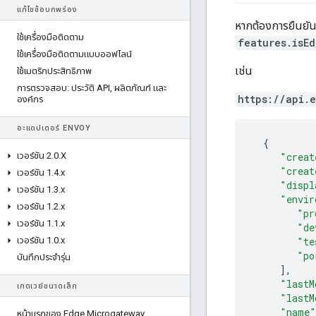
แก้ไขข้อบกพร่อง
หากต้องการยืนยันว
ใช้เครื่องมือติดตาม
features.isE
ใช้เครื่องมือติดตามแบบออฟไลน์
เช่น
ใช้เมตริกประสิทธิภาพ
การตรวจสอบ: ประวัติ API
,
ผลิตภัณฑ์ และ
https://api.
องค์กร
อะแดปเตอร์ ENVOY
{
"creat
เวอร์ชัน 2
.
0
.
X
"creat
เวอร์ชัน 1
.
4
.
x
"displ
เวอร์ชัน 1
.
3
.
x
"envir
เวอร์ชัน 1
.
2
.
x
"pr
เวอร์ชัน 1
.
1
.
x
"de
"te
เวอร์ชัน 1
.
0
.
x
"po
บันทึกประจำรุ่น
],
"lastM
เกตเวย์ขนาดเล็ก
"lastM
"name"
หน้าแรกของ Edge Microgateway