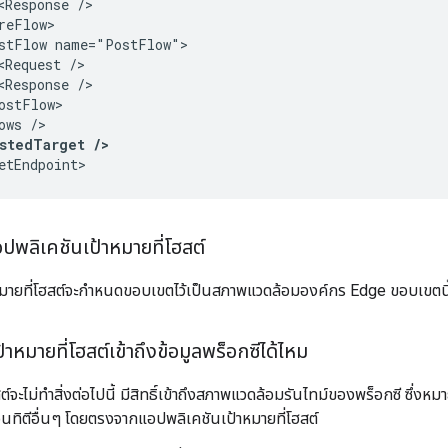
<Response />

reFlow>

stFlow name="PostFlow">

<Request />

<Response />

ostFlow>

ows />

stedTarget />
etEndpoint>
พลิเคชันเป้าหมายที่โฮสต์
มายที่โฮสต์จะกำหนดขอบเขตไว้เป็นสภาพแวดล้อมองค์กร Edge ขอบเขตนี้ 
าหมายที่โฮสต์เข้าถึงข้อมูลพร็อกซีได้ไหม
์จะไม่ทำสิ่งต่อไปนี้ มีสิทธิ์เข้าถึงสภาพแวดล้อมรันไทม์ของพร็อกซี ซึ่งหม
นทิตีอื่นๆ โดยตรงจากแอปพลิเคชันเป้าหมายที่โฮสต์