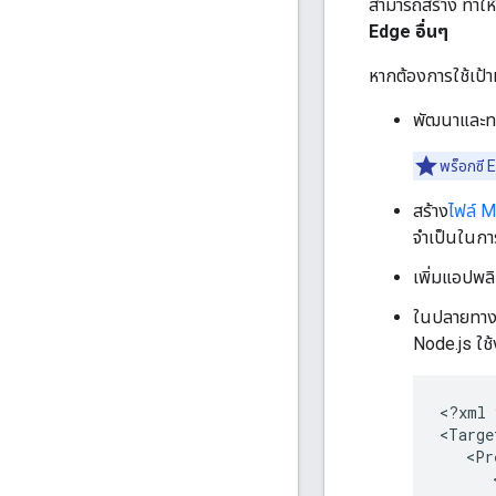
สามารถสร้าง ทำให้
Edge อื่นๆ
หากต้องการใช้เป้า
พัฒนาและทด
พร็อกซี 
สร้าง
ไฟล์ M
จำเป็นในกา
เพิ่มแอปพล
ในปลายทางเ
Node.js ใช้
<?xml 
<Targe
   <Pr
      