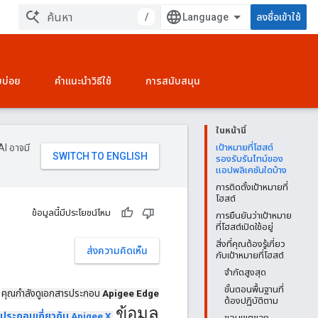
/
ลงชื่อเข้าใช้
บบ่อย
คำแนะนำวิธีใช้
การสนับสนุน
ในหน้านี้
AI อาจมี
เป้าหมายที่โฮสต์
รองรับรันไทม์ของ
แอปพลิเคชันใดบ้าง
การติดตั้งเป้าหมายที่
โฮสต์
ข้อมูลนี้มีประโยชน์ไหม
การยืนยันว่าเป้าหมาย
ที่โฮสต์เปิดใช้อยู่
สิ่งที่คุณต้องรู้เกี่ยว
ส่งความคิดเห็น
กับเป้าหมายที่โฮสต์
จำกัดสูงสุด
ขั้นตอนพื้นฐานที่
คุณกำลังดูเอกสารประกอบ
Apigee Edge
ต้องปฏิบัติตาม
ข้อมูล
ประกอบเกี่ยวกับ Apigee X
.
ขอบเขตของ