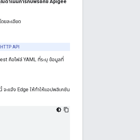
ี่คุณดำเนินการกับพร็อกซี Apigee
้โดยละเอียด
่ HTTP API
คือไฟล์ YAML ที่ระบุ ข้อมูลที่
กนี้ จะแจ้ง Edge ให้ทำให้แอปพลิเคชัน