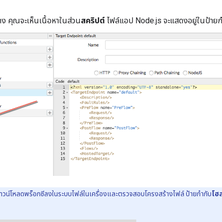
 คุณจะเห็นเนื้อหาในส่วน
สคริปต์
ไฟล์แอป Node.js จะแสดงอยู่ในป้ายก
วน์โหลดพร็อกซีลงในระบบไฟล์ในเครื่องและตรวจสอบโครงสร้างไฟล์ ป้ายกำกับ
โฮส