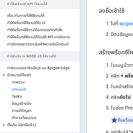
ทําให้พร็อกซี API ใช้งานได้
ลงชื่อเข้าใช้
เกี่ยวกับการทําให้ใช้งานได้
ทําให้พร็อกซีใช้งานได้ใน UI
ไปที่
apige
ทําให้พร็อกซีใช้งานได้จากบรรทัดคําสั่ง
ป้อนข้อมูลเข
ทําให้พร็อกซีใช้งานได้โดยใช้ API การจัดการ
การจัดสรรภาระงานในเซิร์ฟเวอร์แบ็กเอนด์
สร้างพร็อกซีให
ทําให้บริการ NODE
.
JS ใช้งานได้
ในเมนูนำทา
ภาพรวมของ Node
.
js บน Apigee Edge
เป้าหมายที่โฮสต์
คลิก
+ พร็อ
ภาพรวม
ในหน้าสร้าง
บทแนะนำ
Tasks
คลิก
ถัดไป
ข้อมูลอ้างอิง
ในช่อง Pro
การแก้ปัญหา
คำถามที่พบบ่อย
ชื่อพร็อก
ดั้งเดิม (เลิกใช้แล้ว)
อย่าลืมใส่
"