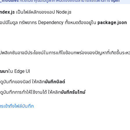
_modules
ก็ต่อเมื่อ คุณมีโมดูลที่กำหนดเองซึ่งไม่สามารถใช้ได้ผ่านทาง
npm
index.js
เป็นไฟล์หลักของแอป Node.js
อปมีโมดูล ทรัพยากร Dependency ทั้งหมดต้องอยู่ใน
package.json
พลิเคชันอาจมีประโยชน์ในการแก้ไขข้อบกพร่องของปัญหาที่เกิดขึ้นระหว่า
ัฒนา
ใน Edge UI
ูบันทึกของบิลด์ ให้คลิก
บันทึกบิลด์
ูบันทึกการทำให้ใช้งานได้ ให้คลิก
บันทึกรันไทม์
ารเข้าถึงไฟล์บันทึก