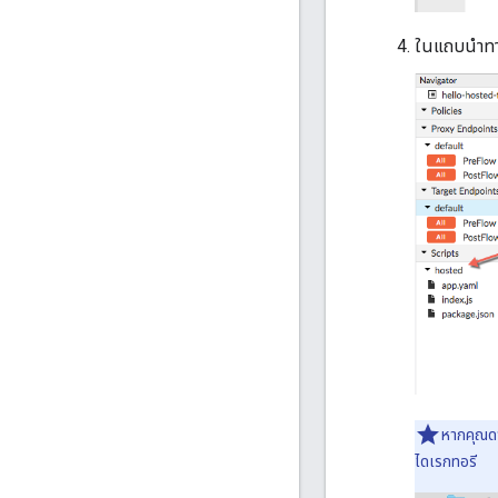
ในแถบนำทาง
หากคุณดา
ไดเรกทอรี