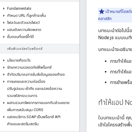
Fundamentals
เป้าหมายที่โฮสต
กําหนด URL ที่ลูกค้าจะเห็น
คลาสสิก
โฟลว์และตัวแปรโฟลว์
แฮนเดิลความผิดพลาด
บทแนะนำต่อไปนี้อ
ขั้นตอนที่แชร์ซ้ําได้
Node.js แบบเนทีฟ
บทแนะนำจะอธิบาย
เพิ่มฟีเจอร์ลงในพร็อกซี
นโยบายคืออะไร
การทำให้แอป
รักษาความปลอดภัยให้พร็อกซี
การทำให้แอป
จํากัดปริมาณการรับส่งข้อมูลของคําขอ
การแคชและความต่อเนื่อง
การย้ายพร็อก
ปรับรูปแบบ เข้าถึง และแปลงข้อความ
รวมรหัสกระบวนการ
ทำให้แอป N
ผสานรวมทรัพยากรภายนอกกับส่วนขยาย
เพิ่มการสนับสนุน CORS
แสดงบริการ SOAP เป็นพร็อกซี API
ในบทแนะนำนี้ คุณจ
คําขอและสตรีมสตรีม
เข้าใจโครงสร้างพื้