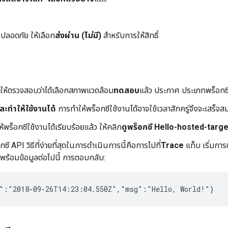
ปลอดภัย ให้เลือก
ส่งผ่าน (ไม่มี)
สำหรับการให้สิทธิ์
 ให้ตรวจสอบว่าได้เลือกสภาพแวดล้อม
ทดสอบ
แล้ว ประกาศ ประเภทพร็อกซ
ละทำให้ใช้งานได้
การทำให้พร็อกซีใช้งานได้อาจใช้เวลาสักครู่จึงจะเสร็จส
้พร็อกซีใช้งานได้เรียบร้อยแล้ว ให้คลิก
ดูพร็อกซี Hello-hosted-targ
กซี API วิธีที่ง่ายที่สุดในการดำเนินการนี้คือการไปที่
Trace
แท็บ เริ่มการ
พร้อมข้อมูลต่อไปนี้ การตอบกลับ:
":"2018-09-26T14:23:04.550Z","msg":"Hello, World!"}