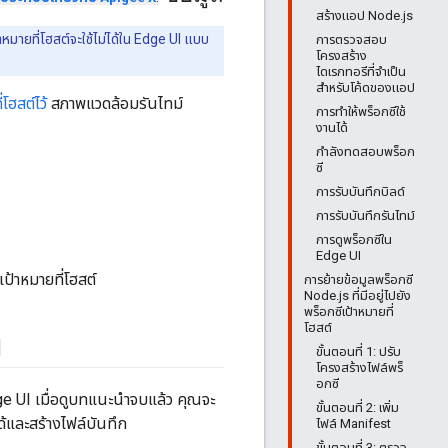
สร้างแอป Node.js
หมายที่โฮสต์จะใช้ไม่ได้ใน Edge UI แบบ
การตรวจสอบ
โครงสร้าง
ไดเรกทอรีที่จำเป็น
สำหรับโค้ดของแอป
่โฮสต์ไว้
สภาพแวดล้อมรันไทม์
การทำให้พร็อกซีใช้
งานได้
กำลังทดสอบพร็อก
ซี
การรับบันทึกบิลด์
การรับบันทึกรันไทม์
การดูพร็อกซีใน
Edge UI
เป้าหมายที่โฮสต์
การย้ายข้อมูลพร็อกซี
Node.js ที่มีอยู่ไปยัง
พร็อกซีเป้าหมายที่
โฮสต์
I
ขั้นตอนที่ 1: ปรับ
โครงสร้างไฟล์พร็
อกซี
dge UI เมื่อดูบทแนะนำจบแล้ว คุณจะ
ขั้นตอนที่ 2: เพิ่ม
ด้และสร้างไฟล์บันทึก
ไฟล์ Manifest
ขั้นตอนที่ 3: ตรวจ