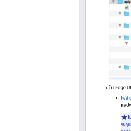
ใน Edge UI 
ไฟล์ 
แอปพล
ไ
กับคุ