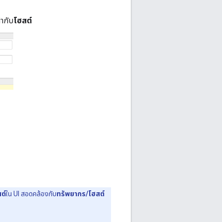
ำกับ
โฮสต์
ต์
ใน UI สอดคล้องกับ
ทรัพยากร/โฮสต์