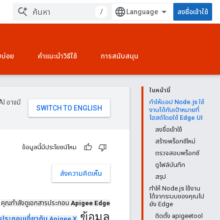
/
ลงชื่อเข้าใช้
บบ่อย
คำแนะนำวิธีใช้
การสนับสนุน
ในหน้านี้
AI อาจมี
ทำให้แอป Node.js ใช้
งานได้กับเป้าหมายที่
โฮสต์โดยใช้ Edge UI
ลงชื่อเข้าใช้
สร้างพร็อกซีใหม่
ข้อมูลนี้มีประโยชน์ไหม
ตรวจสอบพร็อกซี
ดูไฟล์บันทึก
ส่งความคิดเห็น
สรุป
ทำให้ Node.js ใช้งาน
ได้จากระบบของคุณไป
คุณกำลังดูเอกสารประกอบ
Apigee Edge
ยัง Edge
ข้อมูล
ติดตั้ง apigeetool
ประกอบเกี่ยวกับ Apigee X
.