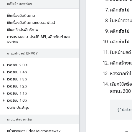
แก้ไขข้อบกพร่อง
คลิก
ถัดไป
ใช้เครื่องมือติดตาม
ในหน้าความ
ใช้เครื่องมือติดตามแบบออฟไลน์
ใช้เมตริกประสิทธิภาพ
คลิก
ถัดไป
การตรวจสอบ: ประวัติ API
,
ผลิตภัณฑ์ และ
คลิก
ถัดไป
องค์กร
ในหน้าบิลด์
อะแดปเตอร์ ENVOY
คลิก
สร้างแ
เวอร์ชัน 2
.
0
.
X
เวอร์ชัน 1
.
4
.
x
หลังจากทำให
เวอร์ชัน 1
.
3
.
x
เรียกใช้พร็อ
เวอร์ชัน 1
.
2
.
x
สถานะ 200 
เวอร์ชัน 1
.
1
.
x
เวอร์ชัน 1
.
0
.
x
บันทึกประจำรุ่น
{"date
เกตเวย์ขนาดเล็ก
หน้าแรกของ Edge Microgateway