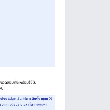
แวดล้อมที่จะพร้อมใช้ใน
นี้
ules
Edge เรียกใช้
การติดตั้ง npm
ให้
json
คุณต้องระบุเวลาที่เจาะจงเฉพาะ