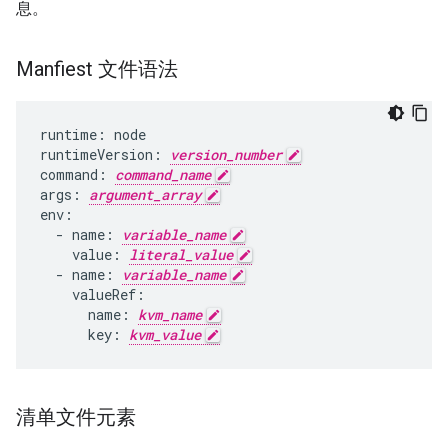
息。
Manfiest 文件语法
runtime
:
node
runtimeVersion
:
version_number
command
:
command_name
args
:
argument_array
env
:
-
name
:
variable_name
value
:
literal_value
-
name
:
variable_name
valueRef
:
name
:
kvm_name
key
:
kvm_value
清单文件元素