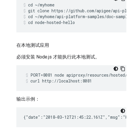
cd ~/myhome
git clone https://github.com/apigee/api-pla
cd ~/myhome/api-platform-samples/doc-sample
cd node-hosted-hello
在本地测试应用
必须安装 Node.js 才能执行此本地测试。
PORT=8081 node apiproxy/resources/hosted/i
curl http://localhost:8081
输出示例：
{"date":"2018-03-12T21:45:22.161Z","msg":"He