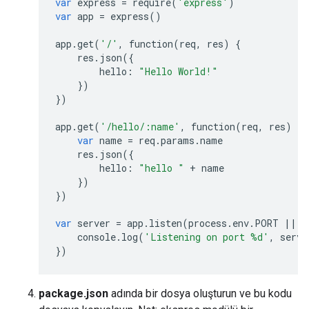
var
express
=
require
(
'express'
)
var
app
=
express
()
app
.
get
(
'/'
,
function
(
req
,
res
)
{
res
.
json
({
hello
:
"Hello World!"
})
})
app
.
get
(
'/hello/:name'
,
function
(
req
,
res
)
{
var
name
=
req
.
params
.
name
res
.
json
({
hello
:
"hello "
+
name
})
})
var
server
=
app
.
listen
(
process
.
env
.
PORT
||
9
console
.
log
(
'Listening on port 
%d
'
,
serve
})
package.json
adında bir dosya oluşturun ve bu kodu