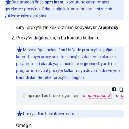
Dağıtmadan önce
npm install
komutunu çalıştırmanız
gerekmez proxy'niz. Edge, dağıtıldıktan sonra projenizde bir
yükleme işlemi çalıştırır.
cd
'yi proxy'nizin kök dizinine kopyalayın:
/apiproxy
Proxy'yi dağıtmak için bu komutu kullanın:
Mevcut "geleneksel" bir Uç Node.js proxy'si aşağıdaki
komutta aynı proxy adını kullandığınızdan emin olun (
-n
parametresi) olarak yapılandırıldı.
apigeetool
yardımcı
programı, mevcut proxy'yi kullanmaya devam edin ve yeni
Barındırılan Hedefler proxy'sini dağıtın.
apigeetool deployproxy -u 
username
 -o 
org
Proxy adları boşluk içermemelidir.
Örneğin: