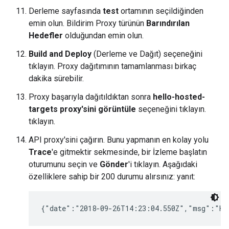
Derleme sayfasında
test
ortamının seçildiğinden
emin olun. Bildirim Proxy türünün
Barındırılan
Hedefler
olduğundan emin olun.
Build and Deploy
(Derleme ve Dağıt) seçeneğini
tıklayın. Proxy dağıtımının tamamlanması birkaç
dakika sürebilir.
Proxy başarıyla dağıtıldıktan sonra
hello-hosted-
targets proxy'sini görüntüle
seçeneğini tıklayın.
tıklayın.
API proxy'sini çağırın. Bunu yapmanın en kolay yolu
Trace
'e gitmektir sekmesinde, bir İzleme başlatın
oturumunu seçin ve
Gönder
'i tıklayın. Aşağıdaki
özelliklere sahip bir 200 durumu alırsınız: yanıt:
{"date":"2018-09-26T14:23:04.550Z","msg":"He