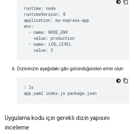
runtime: node

runtimeVersion: 8

application: my-express-app

env:

-
 name: NODE_ENV

    value: production

-
 name: LOG_LEVEL

    value: 3
Dizininizin aşağıdaki gibi göründüğünden emin olun:
ls

Uygulama kodu için gerekli dizin yapısını
inceleme