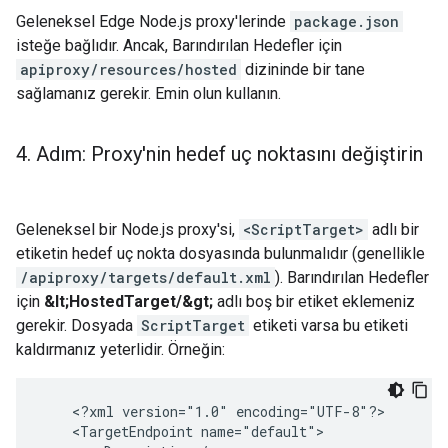
Geleneksel Edge Node.js proxy'lerinde
package.json
isteğe bağlıdır. Ancak, Barındırılan Hedefler için
apiproxy/resources/hosted
dizininde bir tane
sağlamanız gerekir. Emin olun kullanın.
4
.
Adım: Proxy'nin hedef uç noktasını değiştirin
Geleneksel bir Node.js proxy'si,
<ScriptTarget>
adlı bir
etiketin hedef uç nokta dosyasında bulunmalıdır (genellikle
/apiproxy/targets/default.xml
). Barındırılan Hedefler
için
&lt;HostedTarget/&gt;
adlı boş bir etiket eklemeniz
gerekir. Dosyada
ScriptTarget
etiketi varsa bu etiketi
kaldırmanız yeterlidir. Örneğin:
    <?xml version="1.0" encoding="UTF-8"?>

    <TargetEndpoint name="default">
