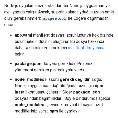
Node.js uygulamanızda standart bir Node.js uygulamasıyla
aynı yapıda çalışır. Ancak, şu politikalara uyduğunuzdan emin
olun: gereksinimleri:
apigeetool
ile Edge'e dağıtmadan
önce:
app.yaml
manifest dosyası zorunludur ve kök dizinde
bulunmalıdır. dizinini oluşturur. Bu dosya hakkında
daha fazla bilgi edinmek için
manifest dosyasına
bakın.
package.json
dosyası gereklidir. Projenizin
yürütmesi gereken pek çok yolu vardır.
node_modules
klasörü
gerekli
değildir
. Edge,
Node.js uygulaması dağıtıldığında sizin için
npm
install
komutunu çalıştırır. Gider
package.json
dosyasından bağımlılıkları. Böyle bir durumda açıkça
node_modules
işlevinde, mevcut olmayan özel
modülleriniz varsa
npm
ile ayarlayın.