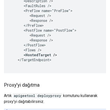
       <Description />

       <FaultRules />

       <PreFlow name="PreFlow">

          <Request />

          <Response />

       </PreFlow>

       <PostFlow name="PostFlow">

          <Request />

          <Response />

       </PostFlow>

       <Flows />

<HostedTarget />
    </TargetEndpoint>

Proxy'yi dağıtma
Artık
apigeetool deployproxy
komutunu kullanarak
proxy'yi dağıtabilirsiniz.