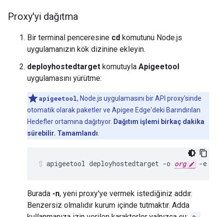
Proxy'yi dağıtma
Bir terminal penceresine
cd
komutunu Node.js
uygulamanızın kök dizinine ekleyin.
deployhostedtarget
komutuyla
Apigeetool
uygulamasını yürütme:
apigeetool
, Node.js uygulamasını bir API proxy'sinde
otomatik olarak paketler ve Apigee Edge'deki Barındırılan
Hedefler ortamına dağıtıyor.
Dağıtım işlemi birkaç dakika
sürebilir. Tamamlandı
.
apigeetool deployhostedtarget -o 
org
 -e 
e
Burada
-n
, yeni proxy'ye vermek istediğiniz addır.
Benzersiz olmalıdır kurum içinde tutmaktır. Adda
kullanmanıza izin verilen karakterler yalnızca şu:
a-