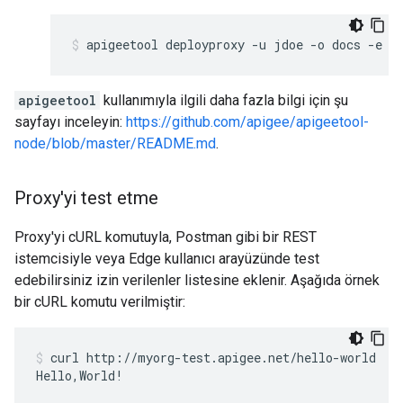
apigeetool deployproxy -u jdoe -o docs -e t
apigeetool
kullanımıyla ilgili daha fazla bilgi için şu
sayfayı inceleyin:
https://github.com/apigee/apigeetool-
node/blob/master/README.md
.
Proxy'yi test etme
Proxy'yi cURL komutuyla, Postman gibi bir REST
istemcisiyle veya Edge kullanıcı arayüzünde test
edebilirsiniz izin verilenler listesine eklenir. Aşağıda örnek
bir cURL komutu verilmiştir:
curl http://myorg-test.apigee.net/hello-world

Hello,World!