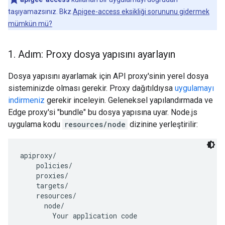
taşıyamazsınız. Bkz.
Apigee-access eksikliği sorununu gidermek
mümkün mü?
1
.
Adım: Proxy dosya yapısını ayarlayın
Dosya yapısını ayarlamak için API proxy'sinin yerel dosya
sisteminizde olması gerekir. Proxy dağıtıldıysa
uygulamayı
indirmeniz
gerekir inceleyin. Geleneksel yapılandırmada ve
Edge proxy'si "bundle" bu dosya yapısına uyar. Node.js
uygulama kodu
resources/node
dizinine yerleştirilir:
apiproxy/

    policies/

    proxies/

    targets/

    resources/

      node/

        Your application code