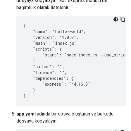
dosyaya kopyalayın. Not: ekspres modülü bir
bağımlılık olarak listelenir.
{

    "name": "hello-world",

    "version": "1.0.0",

    "main": "index.js",

    "scripts": {

        "start": "node index.js --use_strict"

    },

    "author": "",

    "license": "",

    "dependencies": {

        "express": "^4.16.0"

    }

}
app.yaml
adında bir dosya oluşturun ve bu kodu
dosyaya kopyalayın: