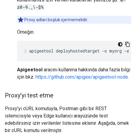
z0-9._\-$%
Proxy adları boşluk içermemelidir.
Örneğin:
apigeetool deployhostedtarget -o myorg -e t
Apigeetool
aracını kullanma hakkında daha fazla bilgi
için bkz.
https://github.com/apigee/apigeetool-node
.
Proxy'yi test etme
Proxy'yi cURL komutuyla, Postman gibi bir REST
istemcisiyle veya Edge kullanıcı arayüzünde test
edebilirsiniz izin verilenler listesine eklenir. Aşağıda, örnek
bir cURL komutu verilmiştir.