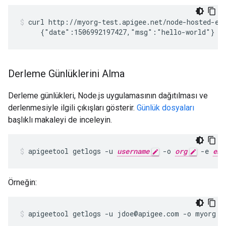
curl http://myorg-test.apigee.net/node-hosted-exp
     {"date":1506992197427,"msg":"hello-world"}
Derleme Günlüklerini Alma
Derleme günlükleri, Node.js uygulamasının dağıtılması ve
derlenmesiyle ilgili çıkışları gösterir.
Günlük dosyaları
başlıklı makaleyi de inceleyin.
apigeetool getlogs -u 
username
 -o 
org
 -e 
env
Örneğin:
apigeetool getlogs -u jdoe@apigee.com -o myorg -