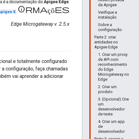
ta é a documentação do
Apigee Edge
.
da Apigee
informações
Apigee X
.
Verifique a
instalação
Edge Microgateway v. 2.5.x
Sobre a
configuração
Parte 2: criar
entidades no
Apigee Edge
1. Criar um proxy
de API com
cional e totalmente configurado
reconhecimento
r a configuração, faça chamadas
do Edge
Microgateway no
bém vai aprender a adicionar
Edge
2. Criar um
produto
3. (Opcional) Crie
um
desenvolvedor
de teste
4. Criar um app
de
desenvolvedor
Parte 3: operar o