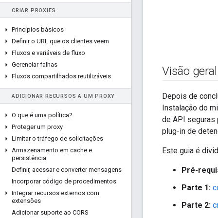
CRIAR PROXIES
Princípios básicos
Definir o URL que os clientes veem
Fluxos e variáveis de fluxo
Gerenciar falhas
Visão geral
Fluxos compartilhados reutilizáveis
Depois de conclu
ADICIONAR RECURSOS A UM PROXY
Instalação do m
O que é uma política?
de API seguras 
Proteger um proxy
plug-in de dete
Limitar o tráfego de solicitações
Este guia é divi
Armazenamento em cache e
persistência
Pré-requi
Definir
,
acessar e converter mensagens
Incorporar código de procedimentos
Parte 1:
c
Integrar recursos externos com
extensões
Parte 2:
c
Adicionar suporte ao CORS