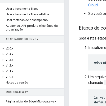
Cloud.
Usar a ferramenta Trace
Se você es
Usar a ferramenta Trace off-line
Usar métricas de desempenho
Auditorias: API
,
produto e histórico da
Etapas de co
organização
Siga estas etap
ADAPTADOR DO ENVOY
Inicialize
v2
.
0
.
x
v1
.
4
.
x
v1
.
3
.
x
edgem
v1
.
2
.
x
v1
.
1
.
x
Um arquiv
v1
.
0
.
x
chamado
Notas da versão
MICROGATEWAY
ls ~/.
Página inicial do Edge Microgateway
defaul