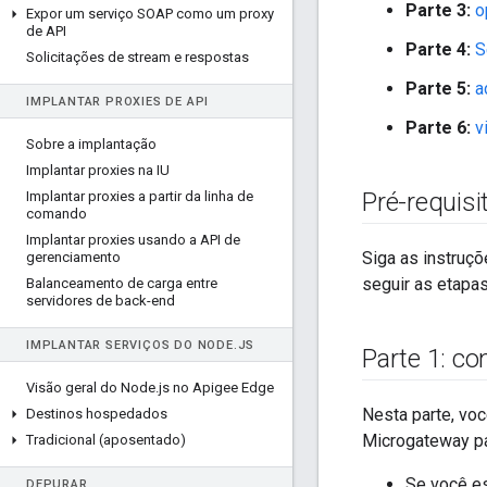
Parte 3:
o
Expor um serviço SOAP como um proxy
de API
Parte 4:
S
Solicitações de stream e respostas
Parte 5:
a
IMPLANTAR PROXIES DE API
Parte 6:
v
Sobre a implantação
Implantar proxies na IU
Pré-requisi
Implantar proxies a partir da linha de
comando
Implantar proxies usando a API de
Siga as instruç
gerenciamento
seguir as etapas
Balanceamento de carga entre
servidores de back-end
IMPLANTAR SERVIÇOS DO NODE
.
JS
Parte 1: c
Visão geral do Node
.
js no Apigee Edge
Nesta parte, voc
Destinos hospedados
Microgateway p
Tradicional (aposentado)
Se você es
DEPURAR