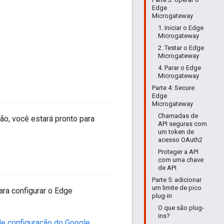
Edge
Microgateway
1. Iniciar o Edge
Microgateway
2. Testar o Edge
Microgateway
4. Parar o Edge
Microgateway
Parte 4: Secure
Edge
Microgateway
Chamadas de
ção, você estará pronto para
API seguras com
um token de
acesso OAuth2
Proteger a API
com uma chave
de API
Parte 5: adicionar
um limite de pico
ara configurar o Edge
plug-in
O que são plug-
ins?
e configuração do Google