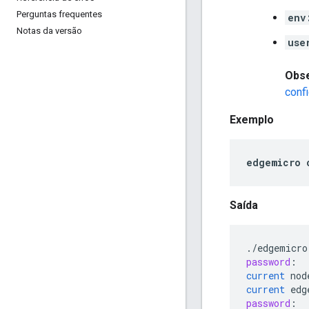
Perguntas frequentes
env
Notas da versão
use
Obs
conf
Exemplo
edgemicro
Saída
.
/
edgemicro
password
:
current
nod
current
edg
password
: