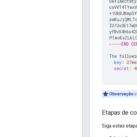
Ue
+
lAkct8ty
csVVT4TYwxV
+
1
Uk0JKmpS
zmKuJjQMLTd
IU
/
Ux3E17wD
yfBvS4h6s42
PTmvExZLkL
-----END CE
The
followi
key
:
27
ee
secret
:
4
Observação
:
Etapas de co
Siga estas etap