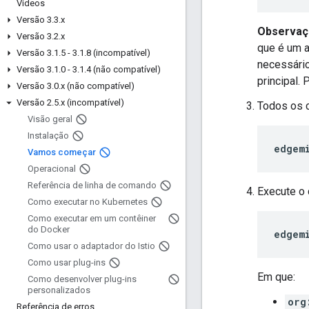
Vídeos
Versão 3
.
3
.
x
Observa
Versão 3
.
2
.
x
que é um a
Versão 3
.
1
.
5 - 3
.
1
.
8 (incompatível)
necessário
Versão 3
.
1
.
0 - 3
.
1
.
4 (não compatível)
principal.
Versão 3
.
0
.
x (não compatível)
Versão 2
.
5
.
x (incompatível)
Todos os 
Visão geral
Instalação
edgem
Vamos começar
Operacional
Referência de linha de comando
Execute o 
Como executar no Kubernetes
Como executar em um contêiner
do Docker
edgem
Como usar o adaptador do Istio
Como usar plug-ins
Em que:
Como desenvolver plug-ins
personalizados
org
Referência de erros