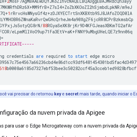
lH
+
2
MosF7AgMBAAEwDQYJKoZIhvcNAQELBQADggEBAJMRdcQh3ayy
7MKWRfhDRz6X
+
MM9frB
+
Z7sI4
+
ZoZbXKOoZI2hSjmbdLpkNR
/
m9eJ
Y7Q
+
1
rRrvcHsWNysGf4z
+
zDJXYECTrtSnXKBXtb9SJ8JAfoZOQD0lA
iYMHOBR6ZWnaKaRvrQwGHcQrheJm4a90XgZF6jcRR8CPrBzkmsbCp
GYPxjJs5otyQG8rN
/
88
RGyaSeXK8rjKr9D4KFGJeasXBKmTG2afAr
FCOR
/
eLpmMllVoO9up71Fa3EtV
+
aK
+
FNNY9uMbgUHeLQE7z9nn06q
Q
=
RTIFICATE-----
ng
credentials
are
required
to
start
edge
micro
39567c75e4567a66236cbd4e86d1cc93df6481454301bd5fac4d3497
618
b0008a6185d7327ebf53bee3c50282ccf45a3cceb1ed9828bfbcf
você vai precisar do retornou
key
e
secret
mais tarde, quando iniciar o 
nfiguração da nuvem privada da Apigee
as para usar o Edge Microgateway com a nuvem privada da Apig