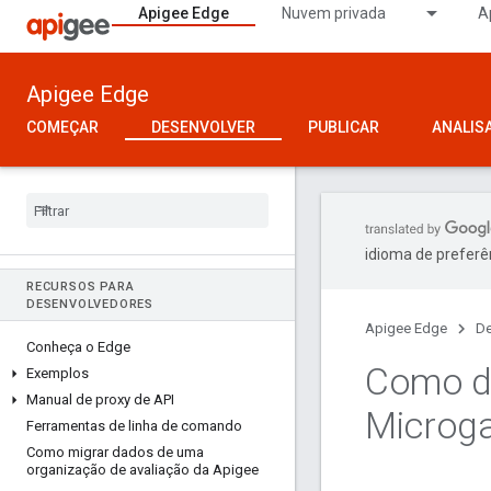
Apigee Edge
Nuvem privada
A
Apigee Edge
COMEÇAR
DESENVOLVER
PUBLICAR
ANALIS
idioma de preferê
RECURSOS PARA
DESENVOLVEDORES
Apigee Edge
De
Conheça o Edge
Como de
Exemplos
Manual de proxy de API
Microg
Ferramentas de linha de comando
Como migrar dados de uma
organização de avaliação da Apigee