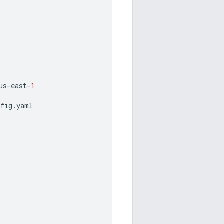
us
-
east
-
1
nfig
.
yaml