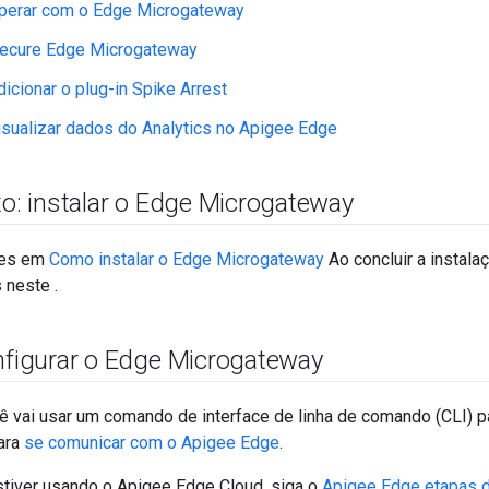
perar com o Edge Microgateway
ecure Edge Microgateway
dicionar o plug-in Spike Arrest
isualizar dados do Analytics no Apigee Edge
to: instalar o Edge Microgateway
ões em
Como instalar o Edge Microgateway
Ao concluir a instala
 neste .
onfigurar o Edge Microgateway
ê vai usar um comando de interface de linha de comando (CLI) p
ara
se comunicar com o Apigee Edge
.
tiver usando o Apigee Edge Cloud, siga o
Apigee Edge etapas d