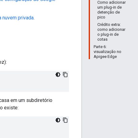
Como adicionar
um plug-in de
detenção de
pico
a nuvem privada
.
Crédito extra:
como adicionar
o plug-in de
cotas
Parte 6:
visualização no
Apigee Edge
ez):
 casa em um subdiretório
o existe: