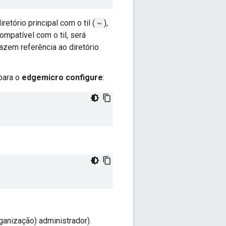
tório principal com o til (
~
),
mpatível com o til, será
azem referência ao diretório
para o
edgemicro configure
:
anização) administrador).