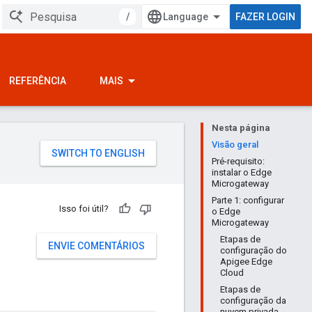
/
FAZER LOGIN
REFERÊNCIA
MAIS
Nesta página
Visão geral
Pré-requisito:
instalar o Edge
Microgateway
Parte 1: configurar
Isso foi útil?
o Edge
Microgateway
Etapas de
ENVIE COMENTÁRIOS
configuração do
Apigee Edge
Cloud
Etapas de
configuração da
nuvem privada