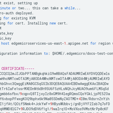
t
exist
,
setting
up
inute
or
two
...
this
can
take
a
while
...
ro
-
auth
deployed
.
g
for
existing
KVM
ing
for
cert
.
Installing
new
cert
.
M
ate_key
ic_key
host
edgemicroservices
-
us
-
east
-
1.
apigee
.
net
for
region
iguration
information
to
:
$
HOME
/
.
edgemicro
/
docs
-
test
-
co
 CERTIFICATE-----
CCQCQ2mJZJGbPPTANBgkqhkiG9w0BAQsFADAUMRIwEAYDVQQDEwls
wHhcNMTcwOTA3MjA0ODA4WhcNMTcwOTA4MjA0ODA4WjAUMRIwEAYD
hbGhvc3QwggEiMA0GCSqGSIb3DQEBAQUAA4IBDwAwggEKAoIBAQDw
tTr6IaFe1ssrMXEDnNtkBh95U6F5zHLsNQhJcyNUAO9um6FLMSqSd
gmbb6sfbx
/
9
cqpvQ8TIjxyIz8xGM9H4legRQmsCQoYGkLjpPE5ZOa
Y6vbopPFwxgKOQ9bphx6k9Na055DmNyZAOTMD
+
4
I0m
/
RdsrnZnYih
I1jfAt
/
QOif5Nmk4
+
JckYwF
+
9
HBysWUbbvj
/
gnBjVYF2Isb7q7oFD
qHMWD8lG7
+
9
RJDO9dDV6f1g1
/
9
waIrq1D
+
MoVXos9VMstNrPp0cKF