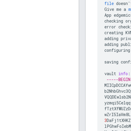
file
doesn
'
Give
me
a
m
App
edgemic
checking
or
error
check
creating
KV
adding
priv
adding
publ
configuring
saving
conf
vault
info
:
-----BEGIN
MIICpDCCAYw
b2NhbGhvc3Q
VQQDEwlsb2N
yzmqi5Celqq
fTztXfWUZzD
wZrI5IaVm8L
3
DaFj1tXHKZ
lPGhwFoIebM