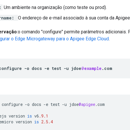
:
Um ambiente na organização (como teste ou prod).
rname:
O endereço de e-mail associado à sua conta da Apigee
ervação
:o comando "configure" permite parâmetros adicionais. 
igurar o Edge Microgateway para o Apigee Edge Cloud
.
configure
-
o
docs
-
e
test
-
u
jdoe
@example
.
com
configure
-
o
docs
-
e
test
-
u
jdoe
@apigee
.
com
ejs
version
is
v6
.9.1
emicro
version
is
2.5.4