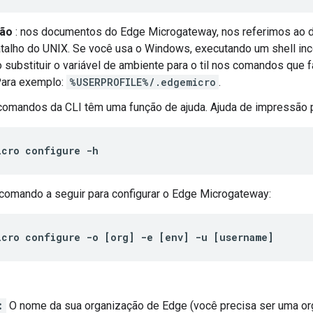
ção
: nos documentos do Edge Microgateway, nos referimos ao dire
talho do UNIX. Se você usa o Windows, executando um shell inco
 substituir o variável de ambiente para o til nos comandos que f
 Para exemplo:
%USERPROFILE%/.edgemicro
.
comandos da CLI têm uma função de ajuda. Ajuda de impressão 
icro configure -h
comando a seguir para configurar o Edge Microgateway:
icro
configure
-
o
[
org
]
-
e
[
env
]
-
u
[
username
]
:
O nome da sua organização de Edge (você precisa ser uma org