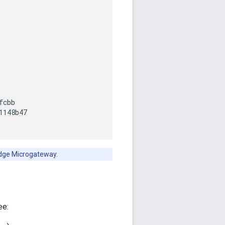
fcbb
1148b47
Edge Microgateway.
ee: