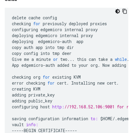
delete
cache
config
checking
for
previously
deployed
proxies
configuring
edgemicro
internal
proxy
deploying
edgemicro
internal
proxy
deploying
edgemicro
-
auth
app
copy
auth
app
into
tmp
dir
copy
config
into
tmp
deer
Give
me
a
minute
or
two
...
this
can
take
a
while
..
App
edgemicro
-
auth
added
to
your
org
.
Now
adding
r
checking
org
for
existing
KVM
error
checking
for
cert
.
Installing
new
cert
.
creating
KVM
adding
private_key
adding
public_key
configuring
host
http:
//192.168.52.106:9001 for re
saving
configuration
information
to:
$HOME
/
.
edgemi
vault
info:
-----
BEGIN
CERTIFICATE
-----