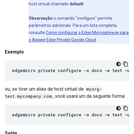
host virtual chamado
default
.
Observação
:o comando "configure" permite
parâmetros adicionais. Para um lista completa,
consulte
Como configurar o Edge Microgateway para
o Apigee Edge Private Google Cloud
.
Exemplo
edgemicro
private
configure
-
o
docs
-
e
test
-
u
ou, se tiver um alias de host virtual de
myorg-
test.mycompany.com
, você usará um da seguinte forma:
edgemicro
private
configure
-
o
docs
-
e
test
-
u
Saída