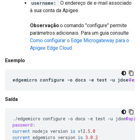
username:
O endereço de e-mail associado
à sua conta da Apigee.
Observação
:o comando "configure" permite
parâmetros adicionais. Para um guia consulte
Como configurar o Edge Microgateway para o
Apigee Edge Cloud
.
Exemplo
edgemicro
configure
-
o
docs
-
e
test
-
u
jdoe
@exa
Saída
.
/
edgemicro
configure
-
o
docs
-
e
test
-
u
jdoe
@apig
password
:
current
nodejs
version
is
v12
.5.0
current
edgemicro
version
is
3.0.2