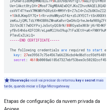
lPGhwFoIebMqHMWD8lG7
+
9
RJDO9dDV6f1g1
/
9
waIrq1D
+
MoVXo
Ue
+
lAkct8tylH
+
2
MosF7AgMBAAEwDQYJKoZIhvcNAQELBQADgg
csVVT4TYwxV7MKWRfhDRz6X
+
MM9frB
+
Z7sI4
+
ZoZbXKOoZI2h
+
1
Uk0JKmpSY7Q
+
1
rRrvcHsWNysGf4z
+
zDJXYECTrtSnXKBXtb
zmKuJjQMLTdiYMHOBR6ZWnaKaRvrQwGHcQrheJm4a90XgZF6j
IU
/
Ux3E17wDGYPxjJs5otyQG8rN
/
88
RGyaSeXK8rjKr9D4KFG
yfBvS4h6s42FCOR
/
eLpmMllVoO9up71Fa3EtV
+
aK
+
FNNY9uMb
PTmvExZLkLQ
=
-----END CERTIFICATE-----
The
following
credentials
are
required
to
start
ed
key
:
27
ee39567c75e4567a66236cbd4e86d1cc93df64814
secret
:
4618
b0008a6185d7327ebf53bee3c50282ccf45a
Observação
:você vai precisar do retornou
key
e
secret
mais
tarde, quando iniciar o Edge Microgateway.
Etapas de configuração da nuvem privada da
Apigee