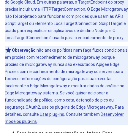
do Google Cloud. Em outras palavras, o TargetEndpoint do proxy
precisa incluir uma HTTPTargetConnection. O Edge Microgateway
não foi projetado para funcionar com proxies que usam as APIs
ScriptTarget ou Elemento LocalTargetConnection. ScriptTarget é
usado para especificar os aplicativos de destino Node.js e O
LocalTargetConnection é usado para o encadeamento de proxy.
Observação
:não anexe políticas nem faça fluxos condicionais
em proxies com reconhecimento de microgateway, porque
proxies de microgateway nunca são executados Apigee Edge.
Proxies com reconhecimento de microgateway só servem para
fornecer informações de configuração para sua executar
localmente o Edge Microgateway e mostrar dados de análise no
Edge Microgateway sistema. Se você quiser adicionar a
funcionalidade da política, como cota, detenção de pico ou
segurança OAuth2, use os plug-ins do Edge Microgateway. Para
detalhes, consulte
Usar plug-ins
. Consulte também
Desenvolver
modelos plug-ins
.