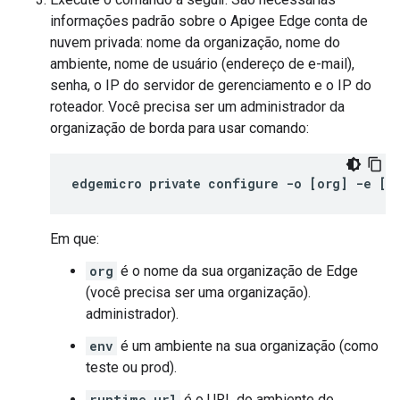
informações padrão sobre o Apigee Edge conta de
nuvem privada: nome da organização, nome do
ambiente, nome de usuário (endereço de e-mail),
senha, o IP do servidor de gerenciamento e o IP do
roteador. Você precisa ser um administrador da
organização de borda para usar comando:
edgemicro
private
configure
-
o
[
org
]
-
e
[
e
Em que:
org
é o nome da sua organização de Edge
(você precisa ser uma organização).
administrador).
env
é um ambiente na sua organização (como
teste ou prod).
runtime_url
é o URL do ambiente de