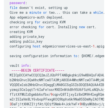
password
:
file
doesn
'
t
exist
,
setting
up
Give
me
a
minute
or
two
...
this
can
take
a
while
..
App
edgemicro
-
auth
deployed
.
checking
org
for
existing
KVM
error
checking
for
cert
.
Installing
new
cert
.
creating
KVM
adding
private_key
adding
public_key
configuring
host
edgemicroservices
-
us
-
east
-
1.
apige
saving
configuration
information
to
:
$
HOME
/
.
edgemi
vault
info
:
-----BEGIN CERTIFICATE-----
MIICpDCCAYwCCQCQ2mJZJGbPPTANBgkqhkiG9w0BAQsFADAUM
b2NhbGhvc3QwHhcNMTcwOTA3MjA0ODA4WhcNMTcwOTA4MjA0O
VQQDEwlsb2NhbGhvc3QwggEiMA0GCSqGSIb3DQEBAQUAA4IBDw
yzmqi5CelqqtTr6IaFe1ssrMXEDnNtkBh95U6F5zHLsNQhJcyN
fTztXfWUZzDgmbb6sfbx
/
9
cqpvQ8TIjxyIz8xGM9H4legRQms
wZrI5IaVm8LY6vbopPFwxgKOQ9bphx6k9Na055DmNyZAOTMD
+
3
DaFj1tXHKZI1jfAt
/
QOif5Nmk4
+
JckYwF
+
9
HBysWUbbvj
/
gn