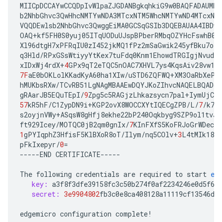
MIICpDCCAYwCCQDpIvWlpaZJGDANBgkqhkiG9w0BAQFADAUMRI
b2NhbGhvc3QwHhcNMTYwNDA3MTcxNTM5WhcNMTYwND4MTcxNT
VQQDEwlsb2NhbGhvc3QwggEiMA0GCSqGSIb3DQEBAUAA4IBDwA
OAQ
+
kf5FH0S0yuj05ITqUODuUJspBPberRMbqOZYHcFswhB0Y
Xl96dtgH7xPFRqIU0zI452jkMQ1fPz2mSaGwik245yfBku7olo
q3Hld
/
RPxGSsWtiyyYtKex7tuFdq0Knm1EhowdTRGIgjNvude
xIDxWj4rdX
+
4
GPx9qT2eTQC5nOAC7XHVL7ys4KqsAiv28vw10
7F
aE0bOKLolKKadKyA60ha1XIw
/
uSTD6ZQFWQ
+
XM3OaRbXePW
hMUKbsRXw
/
TCvRB51LgNAgMBAAEwDQYJKoZIhvcNAQELBQADg
gRAarJB5EQuTEpI
/
9
Zpg5c5RAGjzLhkazsycn7pal
+
IymUjCV7
57
kR5hF
/
C1ZypDN9i
+
KGP2ovX8WOCCXYtIQECgZPB
/
L
/
7
/
k7B
s2oyjnVWy
+
ASqsW8gHfj8ekhe22bP240Oqkbyg9SZP9ol1tvJX
ft929Icey
/
MOTQC0jB2qm0gnIx
/
7
KInFXfS5KoFRJoGrWDeck
1
gPYIqphZ3HfisF5KlBXoR8oT
/
Ilym
/
nq5COlv
+
3
L4tMIk18F
pFkIxepyr
/
0
=
-----
END
CERTIFICATE
-----
The
following
credentials
are
required
to
start
ed
key:
a3f8f3dfe39158fc3c50b274f0af2234246e0d5f6e
secret:
3e9904802
fb3c0e8ca408128a11119cf13546d5
edgemicro
configuration
complete
!