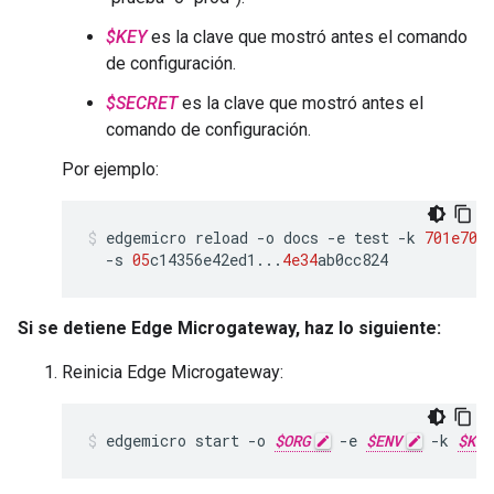
$KEY
es la clave que mostró antes el comando
de configuración.
$SECRET
es la clave que mostró antes el
comando de configuración.
Por ejemplo:
edgemicro
reload
-
o
docs
-
e
test
-
k
701e70
e
-
s
05
c14356e42ed1
...
4e34
ab0cc824
Si se detiene Edge Microgateway, haz lo siguiente:
Reinicia Edge Microgateway:
edgemicro start -o 
$ORG
 -e 
$ENV
 -k 
$KEY