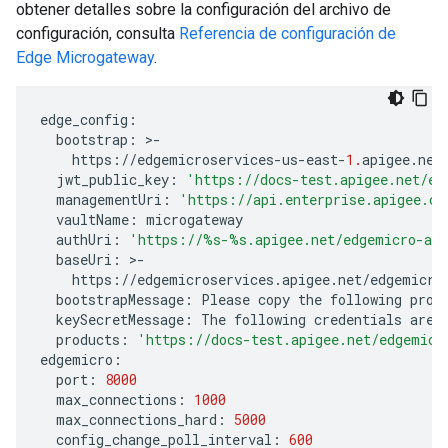
obtener detalles sobre la configuración del archivo de
configuración, consulta
Referencia de configuración de
Edge Microgateway
.
edge_config
:
bootstrap
:
>
-
https
:
//
edgemicroservices
-
us
-
east
-
1.
apigee
.
net
jwt_public_key
:
'https://docs-test.apigee.net/ed
managementUri
:
'https://api.enterprise.apigee.co
vaultName
:
microgateway
authUri
:
'https://
%s
-
%s
.apigee.net/edgemicro-au
baseUri
:
>
-
https
:
//
edgemicroservices
.
apigee
.
net
/
edgemicro
bootstrapMessage
:
Please
copy
the
following
prop
keySecretMessage
:
The
following
credentials
are
products
:
'https://docs-test.apigee.net/edgemicr
edgemicro
:
port
:
8000
max_connections
:
1000
max_connections_hard
:
5000
config_change_poll_interval
:
600