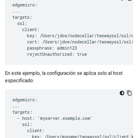
edgemicro:

...

targets:

  ssl:

    client:

      key: /Users/jdoe/nodecellar/twowayssl/ssl/cli
      cert: /Users/jdoe/nodecellar/twowayssl/ssl/ca
      passphrase: admin123

      rejectUnauthorized: true
En este ejemplo, la configuración se aplica solo al host
especificado:
edgemicro:

...

targets:

  - host: 'myserver.example.com'

    ssl:

      client:

        key: /Users/myname/twowayssl/ssl/client.key