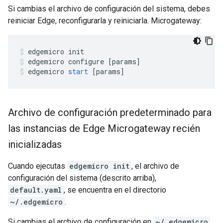
Si cambias el archivo de configuración del sistema, debes
reiniciar Edge, reconfigurarla y reiniciarla. Microgateway:
edgemicro
init
edgemicro
configure
[
params
]
edgemicro
start
[
params
]
Archivo de configuración predeterminado para
las instancias de Edge Microgateway recién
inicializadas
Cuando ejecutas
edgemicro init
, el archivo de
configuración del sistema (descrito arriba),
default.yaml
, se encuentra en el directorio
~/.edgemicro
.
Si cambias el archivo de configuración en
~/.edgemicro
,