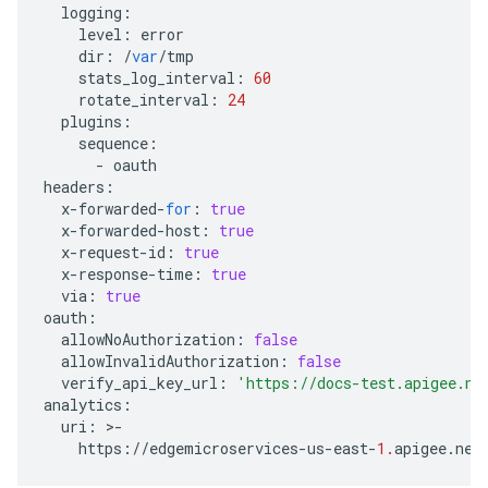
logging
:
level
:
error
dir
:
/
var
/
tmp
stats_log_interval
:
60
rotate_interval
:
24
plugins
:
sequence
:
-
oauth
headers
:
x
-
forwarded
-
for
:
true
x
-
forwarded
-
host
:
true
x
-
request
-
id
:
true
x
-
response
-
time
:
true
via
:
true
oauth
:
allowNoAuthorization
:
false
allowInvalidAuthorization
:
false
verify_api_key_url
:
'https://docs-test.apigee.ne
analytics
:
uri
:
>
-
https
:
//
edgemicroservices
-
us
-
east
-
1.
apigee
.
net