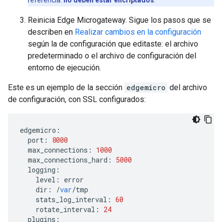
referencia.
no deben estar encriptados
.
Reinicia Edge Microgateway. Sigue los pasos que se
describen en
Realizar cambios en la configuración
según la de configuración que editaste: el archivo
predeterminado o el archivo de configuración del
entorno de ejecución.
Este es un ejemplo de la sección
edgemicro
del archivo
de configuración, con SSL configurados:
edgemicro
:
port
:
8000
max_connections
:
1000
max_connections_hard
:
5000
logging
:
level
:
error
dir
:
/
var
/
tmp
stats_log_interval
:
60
rotate_interval
:
24
plugins
: