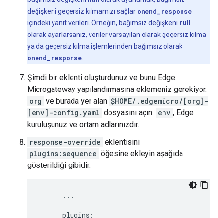
değişkeni geçersiz kılmamızı sağlar
onend_response
içindeki yanıt verileri. Örneğin, bağımsız değişkeni
null
olarak ayarlarsanız, veriler varsayılan olarak geçersiz kılma
ya da geçersiz kılma işlemlerinden bağımsız olarak
onend_response
.
Şimdi bir eklenti oluşturdunuz ve bunu Edge
Microgateway yapılandırmasına eklemeniz gerekiyor.
org
ve burada yer alan
$HOME/.edgemicro/[org]-
[env]-config.yaml
dosyasını açın.
env
, Edge
kuruluşunuz ve ortam adlarınızdır.
response-override
eklentisini
plugins:sequence
öğesine ekleyin aşağıda
gösterildiği gibidir.
      ...

      plugins:
