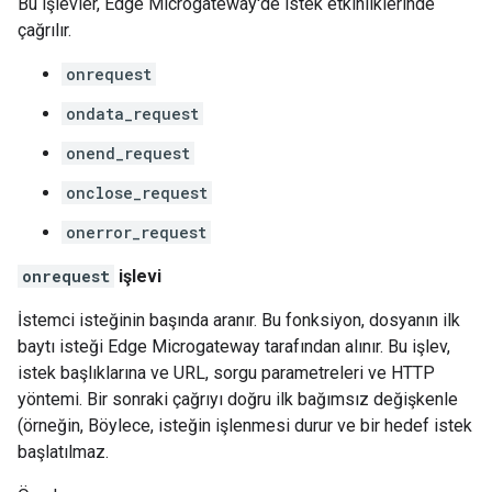
Bu işlevler, Edge Microgateway'de istek etkinliklerinde
çağrılır.
onrequest
ondata_request
onend_request
onclose_request
onerror_request
onrequest
işlevi
İstemci isteğinin başında aranır. Bu fonksiyon, dosyanın ilk
baytı isteği Edge Microgateway tarafından alınır. Bu işlev,
istek başlıklarına ve URL, sorgu parametreleri ve HTTP
yöntemi. Bir sonraki çağrıyı doğru ilk bağımsız değişkenle
(örneğin, Böylece, isteğin işlenmesi durur ve bir hedef istek
başlatılmaz.