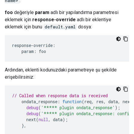
name>
.
foo
değeriyle
param
adlı bir yapılandırma parametresi
eklemek için
response-override
adlı bir eklentiye
eklemek için bunu
default.yaml
dosya:
response-override:

    param: foo
Ardından, eklenti kodunuzdaki parametreye şu şekilde
erişebilirsiniz:
// Called when response data is received
ondata_response
:
function
(
req
,
res
,
data
,
next
debug
(
'***** plugin ondata_response'
);
debug
(
'***** plugin ondata_response: config
next
(
null
,
data
);
},