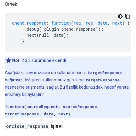
Örnek:
onend_response
:
function
(
req
,
res
,
data
,
next
)
{
debug('plugin
onend_response')
;
next(null,
data)
;
}
Not:
2.3.3 sürümüne eklendi
Aşağıdaki işlev imzasını da kullanabilirsiniz.
targetResponse
bağımsız değişkeni kullanmanız gerekirse
targetResponse
nesnesine erişmenizi sağlar. Bu özellik kodunuzdaki hedef yanıta
erişmeyi kolaylaştırır.
function(sourceRequest, sourceResponse,
targetResponse, data, next)
onclose_response
işlevi