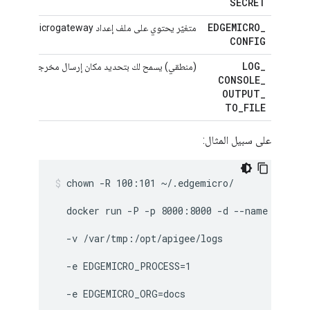
SECRET
EDGEMICRO
_
متغيّر يحتوي على ملف إعداد Edge Microgateway بترميز base64.
CONFIG
LOG
_
(منطقي) يسمح لك بتحديد مكان إرسال مخرجات السجل. ر
CONSOLE
_
OUTPUT
_
TO
_
FILE
على سبيل المثال:
chown -R 100:101 ~/.edgemicro/ 
  docker run -P -p 8000:8000 -d --name edgemi
  -v /var/tmp:/opt/apigee/logs 
  -e EDGEMICRO_PROCESS=1 
  -e EDGEMICRO_ORG=docs 