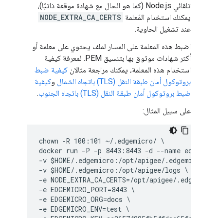
تلقائي Node.js (كما هو الحال مع شهادة موقعة ذاتيًا)،
يمكنك استخدام المَعلمة
NODE_EXTRA_CA_CERTS
عند تشغيل الحاوية.
اضبط هذه المعلمة على المسار لملف يحتوي على معلمة أو
أكثر شهادات موثوق بها بتنسيق PEM. لمعرفة كيفية
استخدام هذه المعلمة، يمكنك مراجعة مثالان
كيفية ضبط
بروتوكول أمان طبقة النقل (TLS) باتجاه الشمال
و
كيفية
ضبط بروتوكول أمان طبقة النقل (TLS) باتجاه الجنوب
.
على سبيل المثال:
chown -R 100:101 ~/.edgemicro/ \

docker run -P -p 8443:8443 -d --name edgemicro
-v $HOME/.edgemicro:/opt/apigee/.edgemicro \

-v $HOME/.edgemicro:/opt/apigee/logs \

-e NODE_EXTRA_CA_CERTS=/opt/apigee/.edgemicro/
-e EDGEMICRO_PORT=8443 \

-e EDGEMICRO_ORG=docs \

-e EDGEMICRO_ENV=test \
