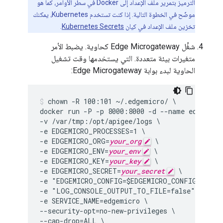
الترميز بتمرير ملف الإعداد إلى Docker في سطر الأوامر، كما هو
موضّح في الخطوة التالية. إذا كنت تستخدم Kubernetes، يمكنك
تخزين ملف الإعداد في كيان
Kubernetes Secrets
.
شغِّل Edge Microgateway كحاوية. يضبط الأمر
متغيرات بيئة متعددة. التي يستخدمها وقت تشغيل
الحاوية لبدء بوابة Edge Microgateway:
chown -R 100:101 ~/.edgemicro/ \

docker run -P -p 8000:8000 -d --name edgemicro
-v /var/tmp:/opt/apigee/logs \

-e EDGEMICRO_PROCESSES=1 \

-e EDGEMICRO_ORG=
your_org
 \

-e EDGEMICRO_ENV=
your_env
 \

-e EDGEMICRO_KEY=
your_key
 \

-e EDGEMICRO_SECRET=
your_secret
 \

-e "EDGEMICRO_CONFIG=$EDGEMICRO_CONFIG" \

-e "LOG_CONSOLE_OUTPUT_TO_FILE=false" \

-e SERVICE_NAME=edgemicro \

--security-opt=no-new-privileges \

--cap-drop=ALL \
