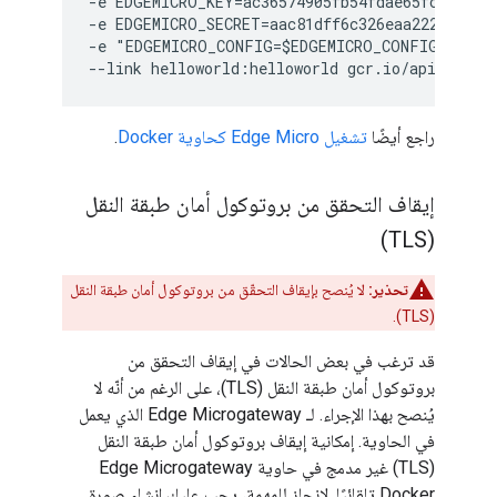
-e EDGEMICRO_KEY=ac36574905fb54fdae65fc5433e83
-e EDGEMICRO_SECRET=aac81dff6c326eaa222d53c15c
-e "EDGEMICRO_CONFIG=$EDGEMICRO_CONFIG" \

راجع أيضًا
تشغيل Edge Micro كحاوية Docker
.
إيقاف التحقق من بروتوكول أمان طبقة النقل
(TLS)
تحذير:
لا يُنصح بإيقاف التحقّق من بروتوكول أمان طبقة النقل
(TLS).
قد ترغب في بعض الحالات في إيقاف التحقق من
بروتوكول أمان طبقة النقل (TLS)، على الرغم من أنّه لا
يُنصح بهذا الإجراء. لـ Edge Microgateway الذي يعمل
في الحاوية. إمكانية إيقاف بروتوكول أمان طبقة النقل
(TLS) غير مدمج في حاوية Edge Microgateway
Docker تلقائيًا. لإنجاز للمهمة، يجب عليك إنشاء صورة