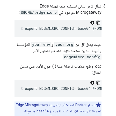
شغّل الأمر التالي لتشفير ملف تهيئة Edge
Microgateway موجود في
$HOME/.edgemicro
:
export EDGEMICRO_CONFIG=`base64 $HOME/.edge
حيث يمثل كل من
your_org
و
your_env
المؤسسة
والبيئة اللذين استخدمتهما عند تم تشغيل الأمر
.
edgemicro config
تذكر وضع علامات فاصلة عليا (`) حول الأمر. على سبيل
المثال:
export EDGEMICRO_CONFIG=`base64 $HOME/.edge
إصدار Docker المستخدَم لبناء بوابة Edge Microgateway
الصورة تقبل ملف الإعداد كسلسلة بترميز base64. يسمح لك