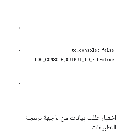
Edge
هو موضح 
ملفات الس
سيتم إرسال
إلى ملف
cro.log
to
_
console: false
سيتم إرسال
LOG_CONSOLE_OUTPUT_TO_FILE=true
هو موضح 
ملفات الس
سيتم إرسال
إلى ملف
cro.log
اختبار طلب بيانات من واجهة برمجة
التطبيقات