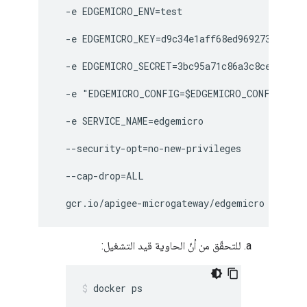
  -e EDGEMICRO_ENV=test 
  -e EDGEMICRO_KEY=d9c34e1aff68ed969273b01669
  -e EDGEMICRO_SECRET=3bc95a71c86a3c8ce04137f
  -e "EDGEMICRO_CONFIG=$EDGEMICRO_CONFIG" 
  -e SERVICE_NAME=edgemicro 
  --security-opt=no-new-privileges 
  --cap-drop=ALL 
  gcr.io/apigee-microgateway/edgemicro
للتحقّق من أنّ الحاوية قيد التشغيل:
docker ps