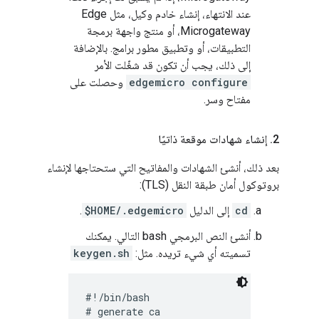
عند الانتهاء، إنشاء خادم وكيل، مثل Edge
Microgateway، أو منتج واجهة برمجة
التطبيقات، أو وتطبيق مطور برامج. بالإضافة
إلى ذلك، يجب أن تكون قد شغّلت الأمر
edgemicro configure
وحصلت على
مفتاح وسر.
2
.
إنشاء شهادات موقعة ذاتيًا
بعد ذلك، أنشئ الشهادات والمفاتيح التي ستحتاجها لإنشاء
بروتوكول أمان طبقة النقل (TLS):
cd
إلى الدليل
$HOME/.edgemicro
.
أنشئ النص البرمجي bash التالي. يمكنك
تسميته أي شيء تريده. مثل:
keygen.sh
#!/bin/bash

# generate ca
