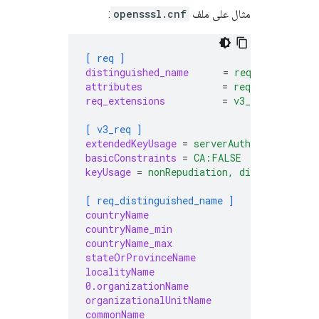
مثال على ملف
opensssl.cnf
:
[ req ]
distinguished_name
=
req_distinguis
attributes
=
req_attributes
req_extensions
=
v3_req
[ v3_req ]
extendedKeyUsage
=
serverAuth, clientAut
basicConstraints
=
CA:FALSE
keyUsage
=
nonRepudiation, digitalSignat
[ req_distinguished_name ]
countryName
=
Countr
countryName_min
=
2
countryName_max
=
2
stateOrProvinceName
=
State 
localityName
=
Locali
0.organizationName
=
Organi
organizationalUnitName
=
Organi
commonName
=
Common