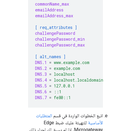
commonName_max
=
64
emailAddress
=
Email 
emailAddress_max
=
64
[ req_attributes ]
challengePassword
=
A chal
challengePassword_min
=
4
challengePassword_max
=
20
[ alt_names ]
DNS.1
=
www.example.com
DNS.2
=
example.com
DNS.3
=
localhost
DNS.4
=
localhost.localdomain
DNS.5
=
127.0.0.1
DNS.6
=
::1
DNS.7
=
fe80::1
اتبع الخطوات الواردة في قسم
المتطلبات
الأساسية
للتهيئة عليك ضبط Edge
Microgateway، إذا لم يسبق لك إجراء ذلك.