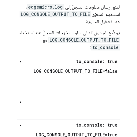
لمنع إرسال معلومات السجلّ إلى
edgemicro.log
،
استخدِم المتغيّر
LOG_CONSOLE_OUTPUT_TO_FILE
عند تشغيل الحاوية.
يوضِّح الجدول التالي سلوك مخرجات السجلّ عند استخدام
LOG_CONSOLE_OUTPUT_TO_FILE
مع
:
to_console
to
_
console: true
لن يتم إرسا
سجلات إلى
LOG_CONSOLE_OUTPUT_TO_FILE=false
Edge
هو موضح 
ملفات الس
لن يتم إرسا
إلى ملف
cro.log
to
_
console: true
لن يتم إرسا
سجلات إلى
LOG_CONSOLE_OUTPUT_TO_FILE=true