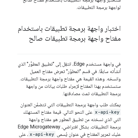
لواجهة برمجة التطبيقات.
اختبار واجهة برمجة تطبيقات باستخدام
مفتاح واجهة برمجة تطبيقات صالح
في واجهة مستخدم Edge، انتقِل إلى "تطبيق المطوِّر" الذي
أنشأته سابقًا. في قسم "المطوّر" تعرض مفتاح العميل
وانسخه. وهذه القيمة هي مفتاح واجهة برمجة التطبيقات.
ستستخدم بهذا المفتاح لإجراء طلبات بيانات من واجهة
برمجة التطبيقات تمت مصادقتها.
يمكنك طلب واجهة برمجة التطبيقات التي تتضمّن العنوان
x-api-key
على النحو التالي. قيمة مفتاح المستهلك
التي الذي نسخته من تطبيق المطور هو مفتاح واجهة
برمجة التطبيقات. بشكل افتراضي، Edge Microgateway
عليك تمرير المفتاح في عنوان يُسمى
x-api-key
، على