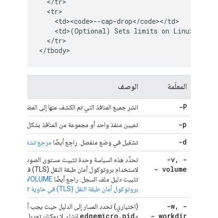
<
/
tr
<
tr
<
td><code>
--
cap
-
drop
<
/
code
><
/
td
<
td
>
(
Optional
)
Sets
limits
on
Linux
capab
<
/
tr
>

<
/
tbody
المعلَمة
الوصف
-P
انشر جميع المنافذ التي تم الكشف عنها إلى المضيف. راجِع أ
-p
تعيين منفذ واحد أو مجموعة من المنافذ بشكل صريح. راجِع
-d
تشغيل في وضع منفصل. راجِع أيضًا
مرجع تشغيل Docker
-v
,
-
- volume
تثبيت دليل ملف السجل. راجع أيضًا
VOLUME [أنظمة الملفات المشتركة]
بروتوكول أمان طبقة النقل (TLS) في حاوية Docker
.
-w
,
-
(اختياري) تحدد المسار إلى الدليل حيث يجب أن يكون المل
edgemicro
.
pid
- workdir
و
إنشاء. لا يمكنك تعديل جذر اسم ا