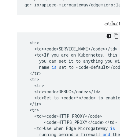
gcr.io/apigee-microgateway/edgemicro:latest
المعلّمات
<
tr
<
td><code>SERVICE_NAME
<
/
code
><
/
td
<
td>If
you
are
on
Kubernetes
,
this
parame
you
can
set
it
to
anything
you
wish
.
If
name
is
set
to
<
code>default
<
/
code
>
.
<
/
t
<
/
tr
<
tr
<
tr
<
td><code>DEBUG
<
/
code
><
/
td
<
td>Set
to
<
code
>
*</
code
>
to
enable
debug
<
/
tr
<
tr
<
td><code>HTTP_PROXY
<
/
code
<
code>HTTPS_PROXY
<
/
code
><
/
td
<
td>Use
when
Edge
Microgateway
is
running
behind
a
firewall
and
the
gatewa