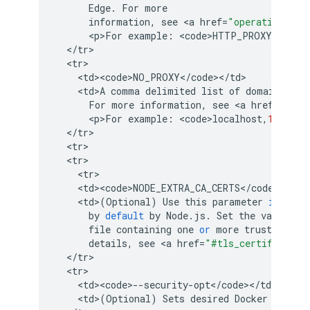
Edge
.
For
more
information
,
see
<
a
href
=
"operation-and
<
p>For
example
:
<
code>HTTP_PROXY
=
http
:
<
/
tr
<
tr
<
td><code>NO_PROXY
<
/
code
><
/
td
<
td>A
comma
delimited
list
of
domains
tha
For
more
information
,
see
<
a
href
=
"oper
<
p>For
example
:
<
code>localhost
,
127.0.0
<
/
tr
<
tr
<
tr
<
tr
<
td><code>NODE_EXTRA_CA_CERTS
<
/
code
><
/
td
<
td
>
(
Optional
)
Use
this
parameter
if
you
by
default
by
Node
.
js
.
Set
the
value
of
file
containing
one
or
more
trusted
cer
details
,
see
<
a
href
=
"#tls_certificates
<
/
tr
<
tr
<
td><code>
--
security
-
opt
<
/
code
><
/
td
<
td
>
(
Optional
)
Sets
desired
Docker
securi