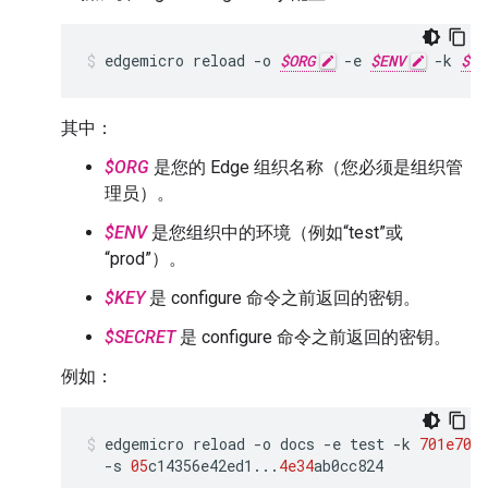
edgemicro
reload
-
o
$ORG
-
e
$ENV
-
k
$KE
其中：
$ORG
是您的 Edge 组织名称（您必须是组织管
理员）。
$ENV
是您组织中的环境（例如“test”或
“prod”）。
$KEY
是 configure 命令之前返回的密钥。
$SECRET
是 configure 命令之前返回的密钥。
例如：
edgemicro
reload
-
o
docs
-
e
test
-
k
701e70
e
-
s
05
c14356e42ed1
...
4e34
ab0cc824