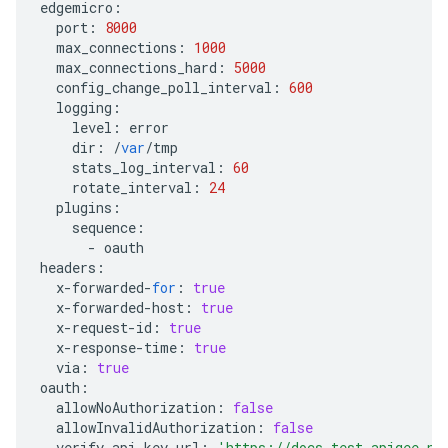
edgemicro
:
port
:
8000
max_connections
:
1000
max_connections_hard
:
5000
config_change_poll_interval
:
600
logging
:
level
:
error
dir
:
/
var
/
tmp
stats_log_interval
:
60
rotate_interval
:
24
plugins
:
sequence
:
-
oauth
headers
:
x
-
forwarded
-
for
:
true
x
-
forwarded
-
host
:
true
x
-
request
-
id
:
true
x
-
response
-
time
:
true
via
:
true
oauth
:
allowNoAuthorization
:
false
allowInvalidAuthorization
:
false
verify_api_key_url
:
'https://docs-test.apigee.ne