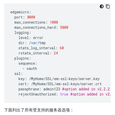
edgemicro
:
port
:
8000
max_connections
:
1000
max_connections_hard
:
5000
logging
:
level
:
error
dir
:
/
var
/
tmp
stats_log_interval
:
60
rotate_interval
:
24
plugins
:
sequence
:
-
oauth
ssl
:
key
:
/
MyHome
/
SSL
/
em
-
ssl
-
keys
/
server
.
key
cert
:
/
MyHome
/
SSL
/
em
-
ssl
-
keys
/
server
.
crt
passphrase
:
admin123
#option added in v2.2.2
rejectUnauthorized
:
true
#option added in v2.2
下面列出了所有受支持的服务器选项：