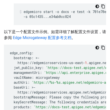
edgemicro start -o docs -e test -k 701e70ee7
  -s 05c1435...e34ab0cc824
以下是一个配置文件示例。如需详细了解配置文件设置，请
参阅
Edge Microgateway 配置参考文档
。
edge_config
:
bootstrap
:
>
-
https
:
//
edgemicroservices
-
us
-
east
-
1.
apigee
.
net
jwt_public_key
:
'https://docs-test.apigee.net/ed
managementUri
:
'https://api.enterprise.apigee.co
vaultName
:
microgateway
authUri
:
'https://
%s
-
%s
.apigee.net/edgemicro-au
baseUri
:
>
-
https
:
//
edgemicroservices
.
apigee
.
net
/
edgemicro
bootstrapMessage
:
Please
copy
the
following
prop
keySecretMessage
:
The
following
credentials
are
products
:
'https://docs-test.apigee.net/edgemicr