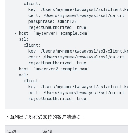
     client:

       key: /Users/myname/twowayssl/ssl/client.key

       cert: /Users/myname/twowayssl/ssl/ca.crt

       passphrase: admin123

       rejectUnauthorized: true

 - host: 'myserver1.example.com'

   ssl:

     client:

       key: /Users/myname/twowayssl/ssl/client.key

       cert: /Users/myname/twowayssl/ssl/ca.crt

       rejectUnauthorized: true

 - host: 'myserver2.example.com'

   ssl:

     client:

       key: /Users/myname/twowayssl/ssl/client.key

       cert: /Users/myname/twowayssl/ssl/ca.crt

       rejectUnauthorized: true
下面列出了所有受支持的客户端选项：
选项
说明