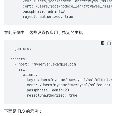
      key: /Users/jdoe/nodecellar/twowayssl/ssl/cli
      cert: /Users/jdoe/nodecellar/twowayssl/ssl/ca
      passphrase: admin123

      rejectUnauthorized: true
在此示例中，这些设置仅应用于指定的主机：
edgemicro:

...

targets:

  - host: 'myserver.example.com'

    ssl:

      client:

        key: /Users/myname/twowayssl/ssl/client.key
        cert: /Users/myname/twowayssl/ssl/ca.crt

        passphrase: admin123

        rejectUnauthorized: true
下面是 TLS 的示例：