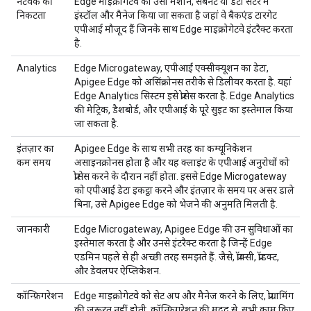
नेटवर्क की
Edge माइक्रोगेटवे को उसी मशीन, सबनेट या डेटा सेंटर में
निकटता
इंस्टॉल और मैनेज किया जा सकता है जहां वे बैकएंड टारगेट
एपीआई मौजूद हैं जिनके साथ Edge माइक्रोगेटवे इंटरैक्ट करता
है.
Analytics
Edge Microgateway, एपीआई एक्सीक्यूशन का डेटा,
Apigee Edge को असिंक्रोनस तरीके से डिलीवर करता है. यहां
Edge Analytics सिस्टम इसे प्रोसेस करता है. Edge Analytics
की मेट्रिक, डैशबोर्ड, और एपीआई के पूरे सुइट का इस्तेमाल किया
जा सकता है.
इंतज़ार का
Apigee Edge के साथ सभी तरह का कम्यूनिकेशन
कम समय
असाइनक्रोनस होता है और यह क्लाइंट के एपीआई अनुरोधों को
प्रोसेस करने के दौरान नहीं होता. इससे Edge Microgateway
को एपीआई डेटा इकट्ठा करने और इंतज़ार के समय पर असर डाले
बिना, उसे Apigee Edge को भेजने की अनुमति मिलती है.
जानकारी
Edge Microgateway, Apigee Edge की उन सुविधाओं का
इस्तेमाल करता है और उनसे इंटरैक्ट करता है जिन्हें Edge
एडमिन पहले से ही अच्छी तरह समझते हैं. जैसे, प्रॉक्सी, प्रॉडक्ट,
और डेवलपर ऐप्लिकेशन.
कॉन्फ़िगरेशन
Edge माइक्रोगेटवे को सेट अप और मैनेज करने के लिए, प्रोग्रामिंग
की ज़रूरत नहीं होती. कॉन्फ़िगरेशन की मदद से, सभी काम किए