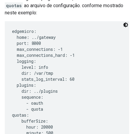
quotas
ao arquivo de configuração. conforme mostrado
neste exemplo:
edgemicro:

  home: ../gateway

  port: 8000

  max_connections: -1

  max_connections_hard: -1

  logging:

    level: info

    dir: /var/tmp

    stats_log_interval: 60

  plugins:

    dir: ../plugins

    sequence:

      - oauth

      - quota

quotas:

    bufferSize:

      hour: 20000

      minute: 500
