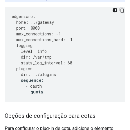
edgemicro
:
home
:
../
gateway
port
:
8000
max_connections
:
-
1
max_connections_hard
:
-
1
logging
:
level
:
info
dir
:
/
var
/
tmp
stats_log_interval
:
60
plugins
:
dir
:
../
plugins
sequence
:
-
oauth
-
quota
Opções de configuração para cotas
Para configurar o plug-in de cota, adicione o elemento