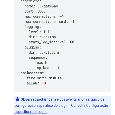
edgemicro
:
home
:
../
gateway
port
:
8000
max_connections
:
-
1
max_connections_hard
:
-
1
logging
:
level
:
info
dir
:
/
var
/
tmp
stats_log_interval
:
60
plugins
:
dir
:
../
plugins
sequence
:
-
oauth
-
spikearrest
spikearrest
:
timeUnit
:
minute
allow
:
10
Observação
:também é possível criar um arquivo de
configuração específico do plug-in. Consulte
Configuração
específica do plug-in
.