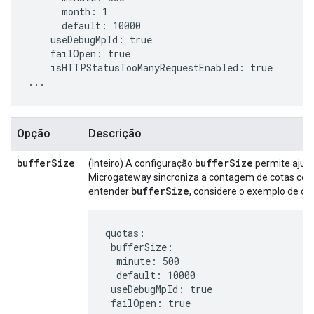
      month: 1

      default: 10000

    useDebugMpId: true

    failOpen: true

    isHTTPStatusTooManyRequestEnabled: true

...
Opção
Descrição
buffer
Size
bufferSize
(Inteiro) A configuração
permite ajust
Microgateway sincroniza a contagem de cotas com
bufferSize
entender
, considere o exemplo de con
quotas:

 bufferSize:

  minute: 500

  default: 10000

 useDebugMpId: true

 failOpen: true