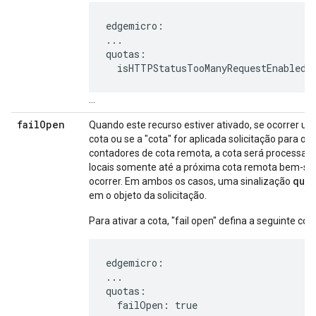
edgemicro:

...

quotas:

  isHTTPStatusTooManyRequestEnabled:
...
fail
Open
Quando este recurso estiver ativado, se ocorrer u
cota ou se a "cota" for aplicada solicitação para o 
contadores de cota remota, a cota será processa
locais somente até a próxima cota remota bem-su
quo
ocorrer. Em ambos os casos, uma sinalização
em o objeto da solicitação.
Para ativar a cota, "fail open" defina a seguinte con
edgemicro:

...

quotas:

  failOpen: true