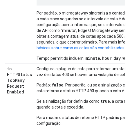
Por padrão, o microgateway sincroniza o contador
a cada cinco segundos se o intervalo de cota é def
configuração acima informa que, se o intervalo de 
de API como "minuto", Edge O Microgateway será 
obter a contagem atual de cotas após cada 500 sol
segundos, o que ocorrer primeiro. Para mais infor
básicas sobre como as cotas são contabilizadas
.
minute
hour
day
wee
Tempo permitido incluem:
,
,
,
is
Configura o plug-in de cota para retornar um stat
HTTPStatus
vez de status 403 se houver uma violação de cota.
Too
Many
false
Padrão:
. Por padrão, ou se a sinalização es
Request
403
cota retorna o status HTTP
quando a cota é ex
Enabled
true
Se a sinalização for definida como
, a cota r
quando a cota é excedida.
Para mudar o status de retorno HTTP padrão para
configuração: