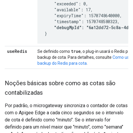
    "exceeded": 0,

    "available": 17,

    "expiryTime": 1570748640000,

    "timestamp": 1570748580323,

"debugMpId": "6a12dd72-5c8a-4d3
}
use
Redis
true
Se definido como
, o plug-in usará o Redis 
backup de cota. Para detalhes, consulte
Como usa
backup do Redis para cota
.
Noções básicas sobre como as cotas são
contabilizadas
Por padrão, o microgateway sincroniza o contador de cotas
com o Apigee Edge a cada cinco segundos se o intervalo
de cota é definido como "minuto". Se o intervalo for
definido para um nível maior que "minuto", como "semana"