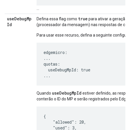
...
use
Debug
Mp
true
Defina essa flag como
para ativar a geração d
Id
(processador da mensagem) nas respostas de cot
Para usar esse recurso, defina a seguinte configur
edgemicro:

...

quotas:

  useDebugMpId: true

...
useDebugMpId
Quando
estiver definido, as respo
conterão o ID do MP e serão registrados pelo Edge
{

    "allowed": 20,

    "used": 3,
