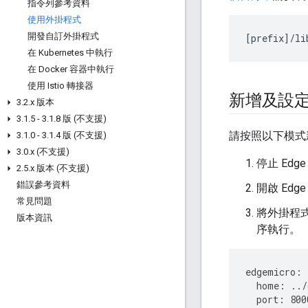
指令列參考資料
使用外掛程式
開發自訂外掛程式
[
prefix
]/
li
在 Kubernetes 中執行
在 Docker 容器中執行
使用 Istio 轉接器
新增及設
3
.
2
.
x 版本
3
.
1
.
5 - 3
.
1
.
8 版 (不支援)
請按照以下模式
3
.
1
.
0 - 3
.
1
.
4 版 (不支援)
3
.
0
.
x (不支援)
停止 Edge 
2
.
5
.
x 版本 (不支援)
錯誤參考資料
開啟 Edg
常見問題
將外掛程
版本資訊
序執行。
edgemicro
:
home
:
../
port
:
800