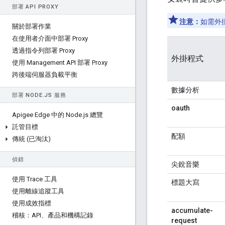
部署 API PROXY
注意：
如需外
關於部署作業
在使用者介面中部署 Proxy
透過指令列部署 Proxy
外掛程式
使用 Management API 部署 Proxy
跨後端伺服器負載平衡
數據分析
部署 NODE
.
JS 服務
oauth
Apigee Edge 中的 Node
.
js 總覽
託管目標
配額
傳統 (已淘汰)
偵錯
尖銳音樂
使用 Trace 工具
標題大寫
使用離線追蹤工具
使用成效指標
accumulate-
稽核：API、產品和機構記錄
request