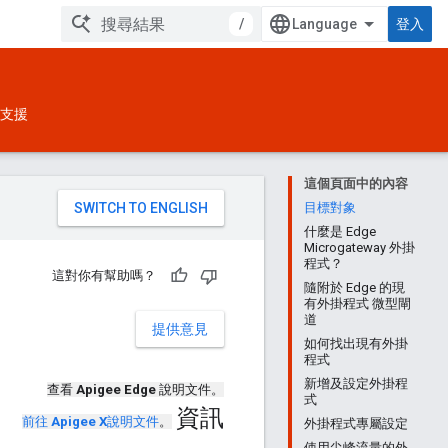
/
登入
支援
這個頁面中的內容
。
目標對象
什麼是 Edge
Microgateway 外掛
程式？
這對你有幫助嗎？
隨附於 Edge 的現
有外掛程式 微型閘
道
提供意見
如何找出現有外掛
程式
新增及設定外掛程
查看
Apigee Edge
說明文件。
式
資訊
前往
Apigee X
說明文件
。
外掛程式專屬設定
使用尖峰流量的外