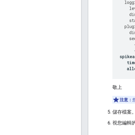
logg
le
di
st
plug
di
se
spikea
tim
all
敬上
注意：
儲存檔案
視您編輯的設