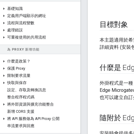
基礎知識
定義用戶端顯示的網址
目標對象
流程與流程變數
處理錯誤
可重複使用的共用流程
本主題適用於希望使
詳細資料 (安
為 PROXY 新增功能
什麼是政策？
什麼是 Edg
保護 Proxy
限制要求流量
外掛程式是一種 N
快取與保存
Edge Micro
設定、存取及轉換訊息
也可以建立自訂
整合程序程式碼
將外部資源與擴充功能整合
新增 CORS 支援
隨附於 Ed
將 API 服務做為 API Proxy 公開
串流要求與回應
安裝時會提供多種 