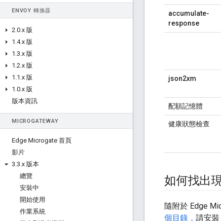
ENVOY 轉換器
accumulate-
response
2
.
0
.
x 版
1
.
4
.
x 版
1
.
3
.
x 版
1
.
2
.
x 版
1
.
1
.
x 版
json2xm
1
.
0
.
x 版
版本資訊
配額記憶體
MICROGATEWAY
健康狀態檢查
Edge Microgate 首頁
影片
3
.
3
.
x 版本
總覽
如何找出
安裝中
開始使用
隨附於 Edge M
作業系統
個目錄，
請安裝 E