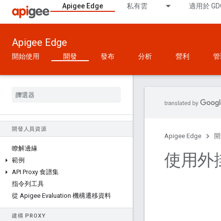
Apigee Edge
私有雲
適用於 GD
Apigee Edge
開始使用
開發
發布
分析
營利
管
開發人員資源
Apigee Edge
開
瞭解邊緣
使用外
範例
API Proxy 食譜集
指令列工具
從 Apigee Evaluation 機構遷移資料
建構 PROXY