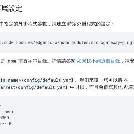
專屬設定
中指定的外掛程式參數，請建立 特定外掛程式的設定：
b
/
node_modules
/
edgemicro
/
node_modules
/
microgateway
-
plug
是
npm
前置字串目錄。詳情請參閱
如果找不到這個目錄，
請安裝
gin_name>/config/default.yaml
。舉例來說，您可以將 在
earrest/config/default.yaml
中封鎖，而且會覆寫其他 配置


: hour   

0000   

ze: 0