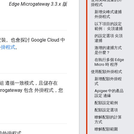
Edge Microgateway 3.3.x 版
掛程式
新增尖峰式逮捕
外掛程式
以下項目的設定
範例： 尖頂逮捕
的設定選項 尖頂
也會探討 Google Cloud 中
逮捕
外掛程式
。
激增的逮捕方式
是什麼？
在執行多個 Edge
Micro 時 程序
使用配額外掛程式
新增配額外掛程
掛程式模組 遵循一致模式，且儲存在
式
rogateway 包含 外掛程式，您
Apigee 中的產品
設定 邊緣
配額設定範例
配額設定選項
瞭解配額的計算
方式
瞭解配額範圍
常用的外掛程式。