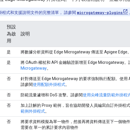
掛程式和支援說明文件的完整清單， 請參閱
microgateway-plugins
預設
為啟
說明
用
是
將數據分析資料從 Edge Microgateway 傳送至 Apigee Edge
是
將 OAuth 權杖和 API 金鑰驗證新增至 Edge Microgateway
Microgateway
。
否
針對傳送至 Edge Microgateway 的要求強制執行配額。使用 A
請參閱
使用配額外掛程式
。
否
防範流量遽增和 DoS 攻擊。請參閱
使用尖峰流量防範外掛程
否
加上註解的 Proxy 範例，旨在協助開發人員編寫自訂外掛程
範例外掛程式
。
否
將要求資料模擬為單一物件，然後再將資料傳送至下一個物件
需要在 單一的累計要求內容物件