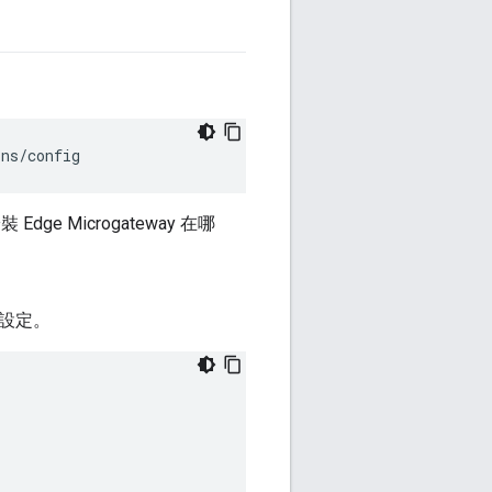
ins
/
config
 Edge Microgateway 在哪
設定。