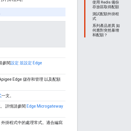
使用 Redis 備份
存放區取得配額
。
測試配額外掛程
式
系列產品差異 如
何應對突然暴增
和配額？
。
。請參閱
設定 並設定 Edge
pigee Edge 儲存和管理 以及配額
式
一文。
式。 詳情請參閱
Edge Microgateway
 外掛程式中的處理常式。適合編寫