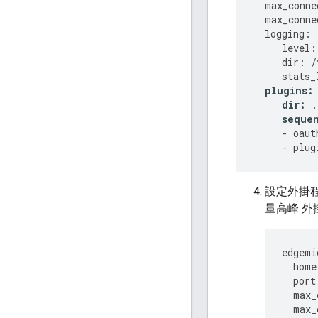
max_conne
max_conne
logging
:
level
:
dir
:
/
stats_
plugins
:
dir
:
.
seque
-
oaut
-
plug
設定外掛
量高峰 
edgemi
home
port
max_
max_