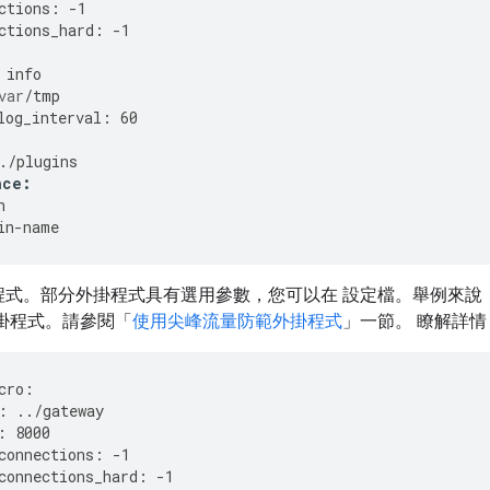
ctions
:
-
1
ctions_hard
:
-
1
info
var
/
tmp
log_interval
:
60
./
plugins
nce
:
h
in
-
name
程式。部分外掛程式具有選用參數，您可以在 設定檔。舉例來說
外掛程式。請參閱「
使用尖峰流量防範外掛程式
」一節。 瞭解詳情
cro
:
:
../
gateway
:
8000
connections
:
-
1
connections_hard
:
-
1