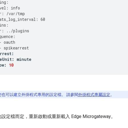
ing
:
vel
:
info
r
:
/
var
/
tmp
ats_log_interval
:
60
ins
:
r
:
../
plugins
quence
:
-
oauth
-
spikearrest
rrest
:
eUnit
:
minute
ow
:
10
您也可以建立外掛程式專用的設定檔。 請參閱
外掛程式專屬設定
。
。
定檔而定，重新啟動或重新載入 Edge Microgateway。