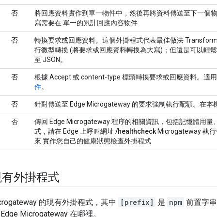
否
將回應資料實作到單一物件中，然後再將資料傳送至下一個物
寫需要在 單一的累計回應內容物件
否
轉換要求或回應資料。這個外掛程式代表最佳做法 Transfor
行微型轉換 (將要求或回應資料轉換為大寫)；但還是可以輕鬆
至 JSON。
否
根據 Accept 或 content-type 標頭轉換要求或回應資料
件
。
否
針對傳送至 Edge Microgateway 的要求強制執行配額。
否
傳回 Edge Microgateway 程序的相關資訊，包括記憶體
式，請在 Edge 上呼叫網址
/healthcheck
Microgatewa
來 實作您自己的健康狀態檢查外掛程式
現有外掛程式
icrogateway 的現有外掛程式，其中
[prefix]
是
npm
前置字串
dge Microgateway 在哪裡。