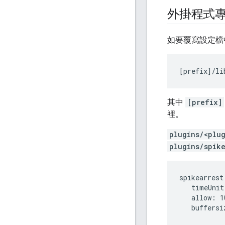
外掛程式
如要覆寫設定檔
[
prefix
]/
li
其中
[prefix]
裡。
plugins/<plu
plugins/spik
spikearrest:
   timeUnit
   allow: 1
   buffersi