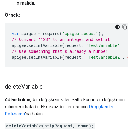
olmalıdır.
Örnek:
var
apigee
=
require
(
'apigee-access'
);
// Convert "123" to an integer and set it
apigee
.
setIntVariable
(
request
,
'TestVariable'
,
'12
// Use something that's already a number
apigee
.
setIntVariable
(
request
,
'TestVariable2'
,
42
delete
Variable
Adlandırılmış bir değişkeni siler. Salt okunur bir değişkenin
silinmesi hatadır. Eksiksiz bir listesi için
Değişkenler
Referansı
'na bakın.
deleteVariable(httpRequest, name);