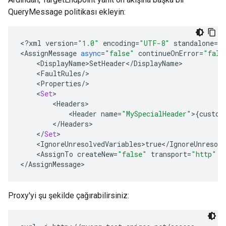
QueryMessage politikası ekleyin:
<
?
xml
version
=
"1.0"
encoding
=
"UTF-8"
standalone
=
"
<
AssignMessage
async
=
"false"
continueOnError
=
"fals
<
DisplayName>SetHeader
<
/
DisplayName
<
FaultRules
/
<
Properties
/
<
Set
<
Headers
<
Header
name
=
"MySpecialHeader"
>
{
custom
<
/
Headers
<
/
Set
<
IgnoreUnresolvedVariables>true
<
/
IgnoreUnresolv
<
AssignTo
createNew
=
"false"
transport
=
"http"
t
<
/AssignMessage
>
Proxy'yi şu şekilde çağırabilirsiniz: