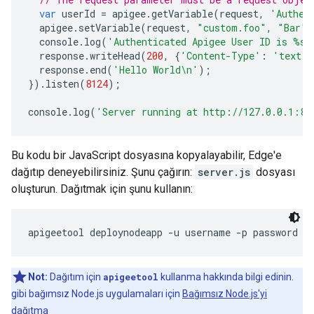
var
userId
=
apigee
.
getVariable
(
request
,
'Authen
apigee
.
setVariable
(
request
,
"custom.foo"
,
"Bar"
)
console
.
log
(
'Authenticated Apigee User ID is %s'
response
.
writeHead
(
200
,
{
'Content-Type'
:
'text/p
response
.
end
(
'Hello World\n'
);
}).
listen
(
8124
);
console
.
log
(
'Server running at http://127.0.0.1:81
Bu kodu bir JavaScript dosyasına kopyalayabilir, Edge'e
dağıtıp deneyebilirsiniz. Şunu çağırın:
server.js
dosyası
oluşturun. Dağıtmak için şunu kullanın:
Not:
Dağıtım için
apigeetool
kullanma hakkında bilgi edinin.
gibi bağımsız Node.js uygulamaları için
Bağımsız Node.js'yi
dağıtma