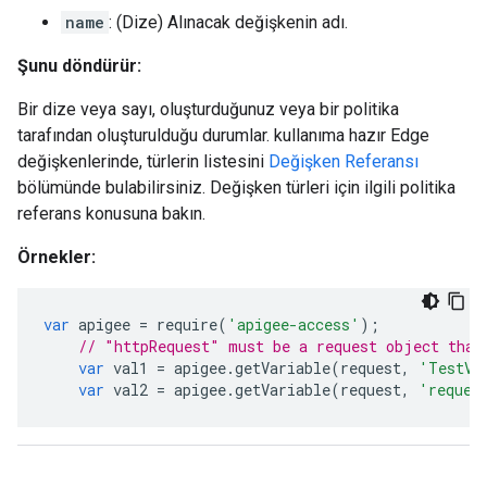
name
: (Dize) Alınacak değişkenin adı.
Şunu döndürür:
Bir dize veya sayı, oluşturduğunuz veya bir politika
tarafından oluşturulduğu durumlar. kullanıma hazır Edge
değişkenlerinde, türlerin listesini
Değişken Referansı
bölümünde bulabilirsiniz. Değişken türleri için ilgili politika
referans konusuna bakın.
Örnekler:
var
apigee
=
require
(
'apigee-access'
);
// "httpRequest" must be a request object that
var
val1
=
apigee
.
getVariable
(
request
,
'TestVa
var
val2
=
apigee
.
getVariable
(
request
,
'reques