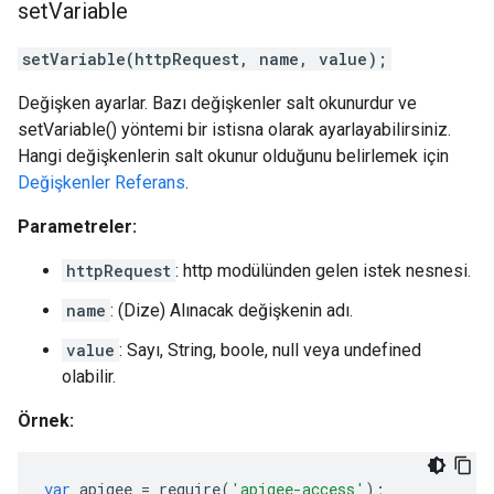
set
Variable
setVariable(httpRequest, name, value);
Değişken ayarlar. Bazı değişkenler salt okunurdur ve
setVariable() yöntemi bir istisna olarak ayarlayabilirsiniz.
Hangi değişkenlerin salt okunur olduğunu belirlemek için
Değişkenler Referans
.
Parametreler:
httpRequest
: http modülünden gelen istek nesnesi.
name
: (Dize) Alınacak değişkenin adı.
value
: Sayı, String, boole, null veya undefined
olabilir.
Örnek:
var
apigee
=
require
(
'apigee-access'
);