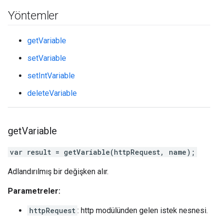
Yöntemler
getVariable
setVariable
setIntVariable
deleteVariable
get
Variable
var result = getVariable(httpRequest, name);
Adlandırılmış bir değişken alır.
Parametreler:
httpRequest
: http modülünden gelen istek nesnesi.