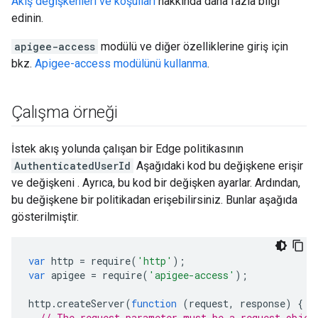
Akış değişkenleri ve koşulları
hakkında daha fazla bilgi
edinin.
apigee-access
modülü ve diğer özelliklerine giriş için
bkz.
Apigee-access modülünü kullanma
.
Çalışma örneği
İstek akış yolunda çalışan bir Edge politikasının
AuthenticatedUserId
Aşağıdaki kod bu değişkene erişir
ve değişkeni . Ayrıca, bu kod bir değişken ayarlar. Ardından,
bu değişkene bir politikadan erişebilirsiniz. Bunlar aşağıda
gösterilmiştir.
var
http
=
require
(
'http'
);
var
apigee
=
require
(
'apigee-access'
);
http
.
createServer
(
function
(
request
,
response
)
{
// The request parameter must be a request objec