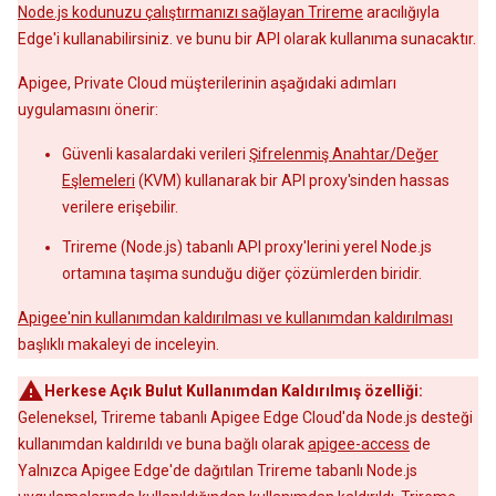
Node.js kodunuzu çalıştırmanızı sağlayan
Trireme
aracılığıyla
Edge'i kullanabilirsiniz. ve bunu bir API olarak kullanıma sunacaktır.
Apigee, Private Cloud müşterilerinin aşağıdaki adımları
uygulamasını önerir:
Güvenli kasalardaki verileri
Şifrelenmiş Anahtar/Değer
Eşlemeleri
(KVM) kullanarak bir API proxy'sinden hassas
verilere erişebilir.
Trireme (Node.js) tabanlı API proxy'lerini yerel Node.js
ortamına taşıma sunduğu diğer çözümlerden biridir.
Apigee'nin kullanımdan kaldırılması ve kullanımdan kaldırılması
başlıklı makaleyi de inceleyin.
Herkese Açık Bulut Kullanımdan Kaldırılmış özelliği:
Geleneksel, Trireme tabanlı Apigee Edge Cloud'da Node.js desteği
kullanımdan kaldırıldı ve buna bağlı olarak
apigee-access
de
Yalnızca Apigee Edge'de dağıtılan Trireme tabanlı Node.js