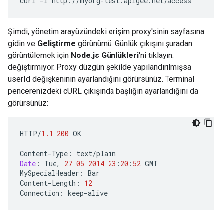
Şimdi, yönetim arayüzündeki erişim proxy'sinin sayfasına
gidin ve
Geliştirme
görünümü. Günlük çıkışını şuradan
görüntülemek için
Node.js Günlükleri
'ni tıklayın:
değiştirmiyor. Proxy düzgün şekilde yapılandırılmışsa
userId değişkeninin ayarlandığını görürsünüz. Terminal
pencerenizdeki cURL çıkışında başlığın ayarlandığını da
görürsünüz:
HTTP
/
1.1
200
OK
Content
-
Type
:
text
/
plain
Date
:
Tue
,
27
05
2014
23
:
20
:
52
GMT
MySpecialHeader
:
Bar
Content
-
Length
:
12
Connection
:
keep
-
alive