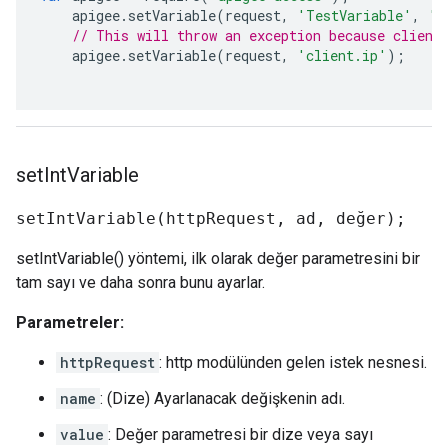
apigee
.
setVariable
(
request
,
'TestVariable'
,
'b
// This will throw an exception because client
apigee
.
setVariable
(
request
,
'client.ip'
);
set
Int
Variable
setIntVariable(httpRequest, ad, değer);
setIntVariable() yöntemi, ilk olarak değer parametresini bir
tam sayı ve daha sonra bunu ayarlar.
Parametreler:
httpRequest
: http modülünden gelen istek nesnesi.
name
: (Dize) Ayarlanacak değişkenin adı.
value
: Değer parametresi bir dize veya sayı