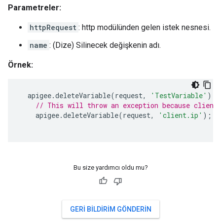
Parametreler:
httpRequest
: http modülünden gelen istek nesnesi.
name
: (Dize) Silinecek değişkenin adı.
Örnek:
apigee
.
deleteVariable
(
request
,
'TestVariable'
);
// This will throw an exception because client
apigee
.
deleteVariable
(
request
,
'client.ip'
);
Bu size yardımcı oldu mu?
GERI BILDIRIM GÖNDERIN