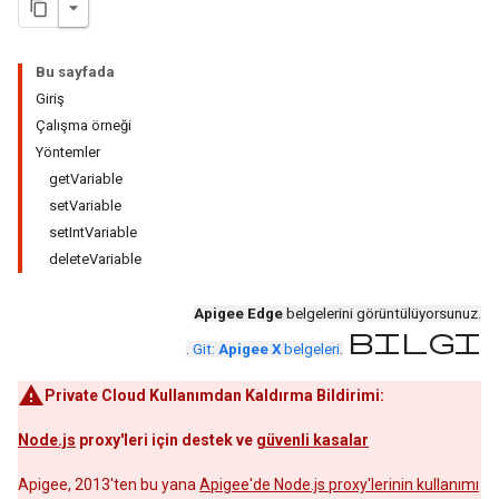
Bu sayfada
Giriş
Çalışma örneği
Yöntemler
getVariable
setVariable
setIntVariable
deleteVariable
Apigee Edge
belgelerini görüntülüyorsunuz.
bilgi
.
Git:
Apigee X
belgeleri
.
Private Cloud Kullanımdan Kaldırma Bildirimi:
Node.js
proxy'leri için destek ve
güvenli kasalar
Apigee, 2013'ten bu yana
Apigee'de Node.js proxy'lerinin kullanımı