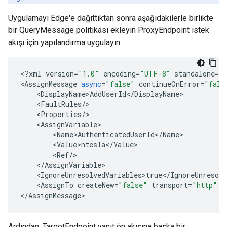
Uygulamayı Edge'e dağıttıktan sonra aşağıdakilerle birlikte
bir QueryMessage politikası ekleyin ProxyEndpoint istek
akışı için yapılandırma uygulayın:
<
?
xml
version
=
"1.0"
encoding
=
"UTF-8"
standalone
=
"
<
AssignMessage
async
=
"false"
continueOnError
=
"fals
<
DisplayName>AddUserId
<
/
DisplayName
<
FaultRules
/
<
Properties
/
>
<
AssignVariable
<
Name>AuthenticatedUserId
<
/
Name
<
Value>ntesla
<
/
Value
<
Ref
/
<
/AssignVariable
<
IgnoreUnresolvedVariables>true
<
/
IgnoreUnresolv
<
AssignTo
createNew
=
"false"
transport
=
"http"
t
<
/AssignMessage
>
Ardından, TargetEndpoint yanıt ön akışına başka bir