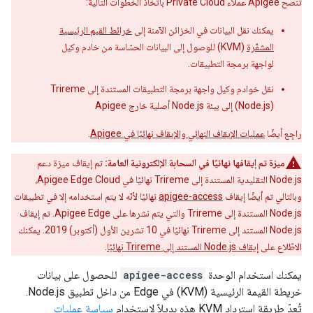
تنصح Apigee عملاء Private Cloud باتّخاذ الخطوات التالية:
يمكنك نقل البيانات في الخزائن الآمنة إلى
خرائط القيم الرئيسية
المشفّرة
(KVM) للوصول إلى البيانات الحسّاسة من خادم وكيل
لواجهة برمجة التطبيقات.
نقل خوادم وكيل واجهة برمجة التطبيقات المستندة إلى Trireme
(Node.js) إلى بيئة Node.js أصلية خارج Apigee
راجِع أيضًا
عمليات الإيقاف النهائي والإيقاف نهائيًا في Apigee
.
ميزة تم إيقافها نهائيًا في السحابة الإلكترونية العامة:
تم إيقاف ميزة دعم
Node.js التقليدية المستندة إلى Trireme نهائيًا في Apigee Edge Cloud،
وبالتالي تم أيضًا إيقاف
apigee-access
نهائيًا لأنّه لا يتم استخدامه إلا في تطبيقات
Node.js المستندة إلى Trireme والتي يتم نشرها على Apigee Edge. تم إيقاف
Node.js المستند إلى Trireme نهائيًا في 10 تشرين الأول (أكتوبر) 2019. يمكنك
الاطّلاع على
إيقاف Node.js المستند إلى Trireme نهائيًا
.
يمكنك استخدام الوحدة
apigee-access
للحصول على بيانات
خريطة القيمة الرئيسية (KVM) في Edge من داخل تطبيق Node.js.
تُعدّ طريقة استرداد KVM هذه بديلاً لاستخدام
سياسة عمليات