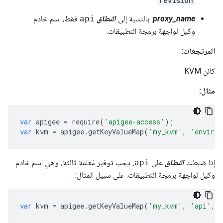
revision
proxy_name
: بالنسبة إلى
النطاق
فقط، اسم خادم
api
وكيل لواجهة برمجة التطبيقات.
المرتجعات:
كائن KVM
مثال:
var
apigee
=
require
(
'apigee-access'
);
var
kvm
=
apigee
.
getKeyValueMap
(
'my_kvm'
,
'environ
إذا ضبطت
النطاق
على
، يجب توفير مَعلمة ثالثة، وهي اسم خادم
api
وكيل لواجهة برمجة التطبيقات. على سبيل المثال:
var
kvm
=
apigee
.
getKeyValueMap
(
'my_kvm'
,
'api'
,