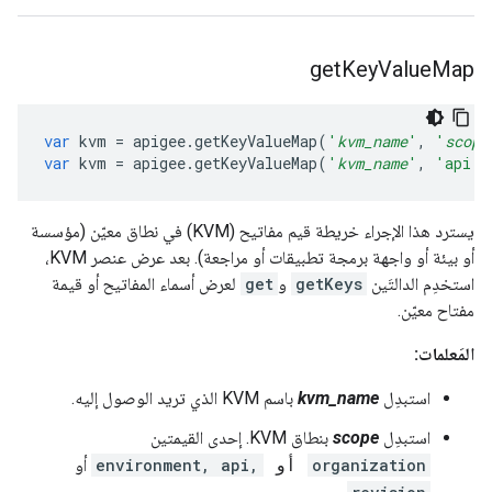
get
Key
Value
Map
var
kvm
=
apigee
.
getKeyValueMap
(
'
kvm_name
'
,
'
scope
var
kvm
=
apigee
.
getKeyValueMap
(
'
kvm_name
'
,
'api'
,
يسترد هذا الإجراء خريطة قيم مفاتيح (KVM) في نطاق معيّن (مؤسسة
أو بيئة أو واجهة برمجة تطبيقات أو مراجعة). بعد عرض عنصر KVM،
استخدِم الدالتَين
getKeys
و
get
لعرض أسماء المفاتيح أو قيمة
مفتاح معيّن.
المَعلمات:
استبدِل
kvm_name
باسم KVM الذي تريد الوصول إليه.
استبدِل
scope
بنطاق KVM. إحدى القيمتين
organization
environment, api,
أو
أو