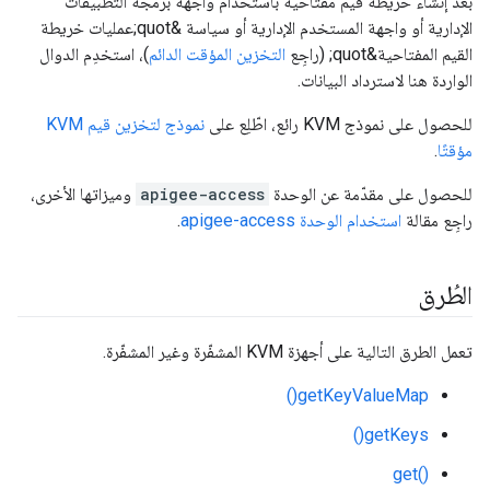
بعد إنشاء خريطة قيم مفتاحية باستخدام واجهة برمجة التطبيقات
الإدارية أو واجهة المستخدم الإدارية أو سياسة &quot;عمليات خريطة
القيم المفتاحية&quot; (راجِع
التخزين المؤقت الدائم
)، استخدِم الدوال
الواردة هنا لاسترداد البيانات.
للحصول على نموذج KVM رائع، اطّلِع على
نموذج لتخزين قيم KVM
مؤقتًا
.
للحصول على مقدّمة عن الوحدة
apigee-access
وميزاتها الأخرى،
راجِع مقالة
استخدام الوحدة apigee-access
.
الطُرق
تعمل الطرق التالية على أجهزة KVM المشفّرة وغير المشفّرة.
getKeyValueMap()
getKeys()
get()‎