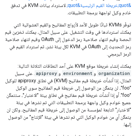
&quot;خريطة القيم الرئيسية&quot;
لاسترداد بيانات KVM في تدفق
خادم وكيل لواجهة برمجة التطبيقات.
توفّر KVMs ثباتًا طويل الأمد لأزواج المفاتيح والقيم العشوائية التي
يمكنك استردادها في وقت التشغيل. على سبيل المثال، يمكنك تخزين قيم
الحصة وقيم انتهاء صلاحية رمز الدخول إلى OAuth وقيم انتهاء صلاحية
رمز التحديث إلى OAuth في KVM لكل بيئة نشر، ثم استرداد القيم في
الرمز البرمجي.
يمكنك إنشاء خريطة موقع KVM على أحد النطاقات الثلاثة التالية:
organization
و
environment
و
apiproxy
. على سبيل
المثال، إذا أنشأت خريطة قيم مفاتيح (KVM) في نطاق apiproxy للوكيل
"foo"، لن يتمكّن من الوصول إلى خريطة قيم المفاتيح سوى الوكيل
"foo". أو إذا أنشأت خريطة قيم مفاتيح في نطاق بيئة "الاختبار"، ستتمكّن
جميع خوادم وكيل واجهة برمجة التطبيقات التي تم نشرها في بيئة
"الاختبار" التابعة لمؤسسة من الوصول إلى خريطة قيم المفاتيح، ولكن لن
يتمكّن أي من خوادم الوكيل التي تم نشرها في بيئة "الإنتاج" من الوصول
إليها.