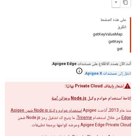
على هذه الصفحة
الطُرق
getKeyValueMap
getKeys
get
أنت الآن بصدد الاطّلاع على مستندات
Apigee Edge
.
info
انتقِل إلى
مستندات Apigee X
.
إشعار بإيقاف Private Cloud نهائيًا:
إتاحة استخدام خوادم وكيل
Node.js
و
خزائن آمنة
منذ عام 2013، أتاحت Apigee
استخدام خوادم وكيلة Node.js ضمن Apigee
Edge
من خلال استخدام
Trireme
، ما يتيح لك تشغيل رمز Node.js ضمن
Apigee Edge Private Cloud وعرضه كواجهة برمجة تطبيقات.