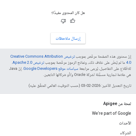
هل كان المحتوى مفيدًا؟
إرسال ملاحظات
إنّ محتوى هذه الصفحة مرخّص بموجب
ترخيص Creative Commons Attribution
4.0‏
ما لم يُنصّ على خلاف ذلك، ونماذج الرموز مرخّصة بموجب
ترخيص Apache 2.0‏
.
للاطّلاع على التفاصيل، يُرجى مراجعة
سياسات موقع Google Developers‏
. إنّ Java
هي علامة تجارية مسجَّلة لشركة Oracle و/أو شركائها التابعين.
تاريخ التعديل الأخير: 2026-02-03 (حسب التوقيت العالمي المتفَّق عليه)
لمحة عن Apigee
We're part of Google
الأحداث
الشركاء