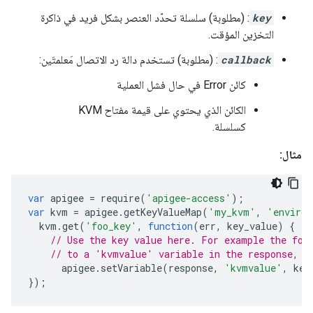
key
: (مطلوبة) سلسلة تحدّد العنصر بشكل فريد في ذاكرة
التخزين المؤقت.
callback
: (مطلوبة) تستخدم دالة رد الاتصال مَعلمتَين:
كائن Error في حال فشل العملية
الكائن الذي يحتوي على قيمة مفتاح KVM
كسلسلة.
مثال:
var
apigee
=
require
(
'apigee-access'
);
var
kvm
=
apigee
.
getKeyValueMap
(
'my_kvm'
,
'environ
kvm
.
get
(
'foo_key'
,
function
(
err
,
key_value
)
{
// Use the key value here. For example the fol
// to a 'kvmvalue' variable in the response, w
apigee
.
setVariable
(
response
,
'kvmvalue'
,
key
});