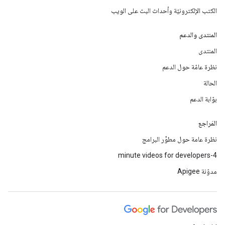
الكتب الإلكترونيّة وأحداث البث على الويب
المنتدى والدعم
المنتدى
نظرة عامّة حول الدعم
الحالة
بوّابة الدعم
المَراجع
نظرة عامة حول مطوِّر البرامج
4-minute videos for developers
مدوّنة Apigee