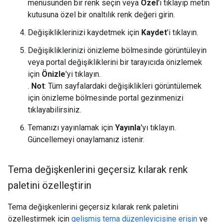
menüsünden bir renk seçin veya
Özel
'i tıklayıp metin
kutusuna özel bir onaltılık renk değeri girin.
Değişikliklerinizi kaydetmek için
Kaydet
'i tıklayın.
Değişikliklerinizi önizleme bölmesinde görüntüleyin
veya portal değişikliklerini bir tarayıcıda önizlemek
için
Önizle
'yi tıklayın.
.
Not
: Tüm sayfalardaki değişiklikleri görüntülemek
için önizleme bölmesinde portal gezinmenizi
tıklayabilirsiniz.
Temanızı yayınlamak için
Yayınla
'yı tıklayın.
Güncellemeyi onaylamanız istenir.
Tema değişkenlerini geçersiz kılarak renk
paletini özelleştirin
Tema değişkenlerini geçersiz kılarak renk paletini
özelleştirmek için
gelişmiş tema düzenleyicisine erişin
ve