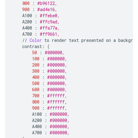
800
:
#b96122,    
900
:
#ad4e16,    
A100
:
#ffebe0,     
A200
:
#ffc9ad,    
A400
:
#ffa77a,    
A700
:
#ff9661,     
//
Color
to
render
text
presented
on
a
backgrou
contrast
:
(
50
:
#000000,     
100
:
#000000,     
200
:
#000000,     
300
:
#000000,    
400
:
#000000,     
500
:
#000000,    
600
:
#000000,    
700
:
#ffffff,     
800
:
#ffffff,    
900
:
#ffffff,     
A100
:
#000000,     
A200
:
#000000,     
A400
:
#000000,     
A700
:
#000000,     