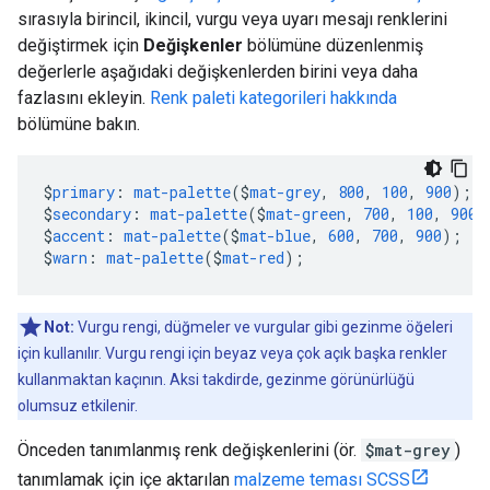
sırasıyla birincil, ikincil, vurgu veya uyarı mesajı renklerini
değiştirmek için
Değişkenler
bölümüne düzenlenmiş
değerlerle aşağıdaki değişkenlerden birini veya daha
fazlasını ekleyin.
Renk paleti kategorileri hakkında
bölümüne bakın.
$
primary
:
mat-palette
($
mat-grey
,
800
,
100
,
900
);
$
secondary
:
mat-palette
($
mat-green
,
700
,
100
,
900
)
$
accent
:
mat-palette
($
mat-blue
,
600
,
700
,
900
);
$
warn
:
mat-palette
($
mat-red
);
Not:
Vurgu rengi, düğmeler ve vurgular gibi gezinme öğeleri
için kullanılır. Vurgu rengi için beyaz veya çok açık başka renkler
kullanmaktan kaçının. Aksi takdirde, gezinme görünürlüğü
olumsuz etkilenir.
Önceden tanımlanmış renk değişkenlerini (ör.
$mat-grey
)
tanımlamak için içe aktarılan
malzeme teması SCSS