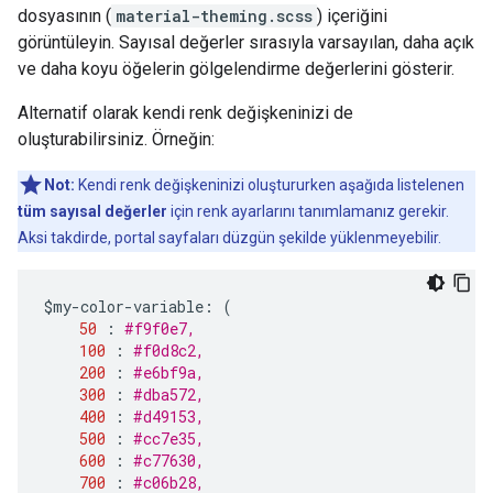
dosyasının (
material-theming.scss
) içeriğini
görüntüleyin. Sayısal değerler sırasıyla varsayılan, daha açık
ve daha koyu öğelerin gölgelendirme değerlerini gösterir.
Alternatif olarak kendi renk değişkeninizi de
oluşturabilirsiniz. Örneğin:
Not:
Kendi renk değişkeninizi oluştururken aşağıda listelenen
tüm sayısal değerler
için renk ayarlarını tanımlamanız gerekir.
Aksi takdirde, portal sayfaları düzgün şekilde yüklenmeyebilir.
$
my
-
color
-
variable
:
(
50
:
#f9f0e7,    
100
:
#f0d8c2,    
200
:
#e6bf9a,    
300
:
#dba572,    
400
:
#d49153,    
500
:
#cc7e35,    
600
:
#c77630,    
700
:
#c06b28,    