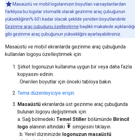
Masaüstü ve mobil logolarınızın boyutları varsayılanlardan
farklıysa bu logolar otomatik olarak gezinme araç çubuğunun
yüksekliğinin% 60'ı kadar olacak şekilde yeniden boyutlandırılır.
Gezinme araç çubuğunu özelleştirme
başlıklı makalede açıklandığı
gibi gezinme araç çubuğunun yüksekliğini ayarlayabilirsiniz.
Masaüstü ve mobil ekranlarda gezinme araç çubuğunda
kullanılan logoyu özelleştirmek için:
Şirket logonuzun kullanıma uygun bir veya daha fazla
kopyasını edinin.
. Önerilen boyutlar için önceki tabloya bakın.
Tema düzenleyiciye erişin
.
Masaüstü
ekranlarda üst gezinme araç çubuğunda
bulunan logoyu değiştirmek için:
a. Sağ bölmedeki
Temel Stiller
bölümünde
Birincil
logo
alanının altındaki
simgesini tıklayın.
. b. Yerel dizininizde
logonuzun masaüstü