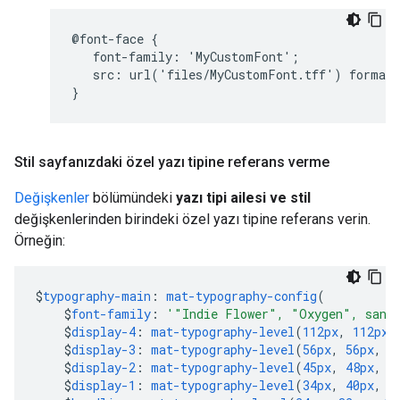
@
font
-
face
{
font
-
family
:
'
MyCustomFont
'
;
src
:
url
(
'
files
/
MyCustomFont
.
tff
'
)
format
}
Stil sayfanızdaki özel yazı tipine referans verme
Değişkenler
bölümündeki
yazı tipi ailesi ve stil
değişkenlerinden birindeki özel yazı tipine referans verin.
Örneğin:
$
typography-main
:
mat-typography-config
(
$
font-family
:
'"Indie Flower", "Oxygen", sans
$
display-4
:
mat-typography-level
(
112px
,
112px
,
$
display-3
:
mat-typography-level
(
56px
,
56px
,
4
$
display-2
:
mat-typography-level
(
45px
,
48px
,
4
$
display-1
:
mat-typography-level
(
34px
,
40px
,
4