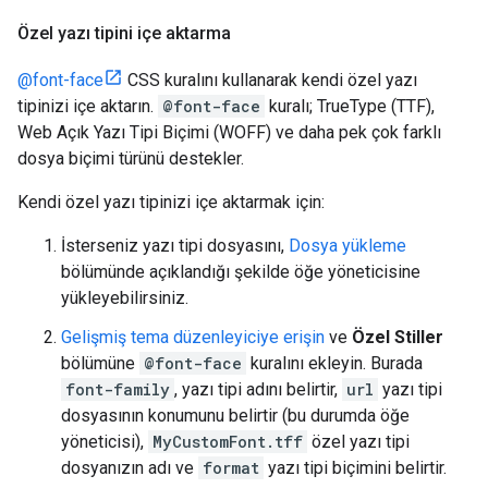
Özel yazı tipini içe aktarma
@font-face
CSS kuralını kullanarak kendi özel yazı
tipinizi içe aktarın.
@font-face
kuralı; TrueType (TTF),
Web Açık Yazı Tipi Biçimi (WOFF) ve daha pek çok farklı
dosya biçimi türünü destekler.
Kendi özel yazı tipinizi içe aktarmak için:
İsterseniz yazı tipi dosyasını,
Dosya yükleme
bölümünde açıklandığı şekilde öğe yöneticisine
yükleyebilirsiniz.
Gelişmiş tema düzenleyiciye erişin
ve
Özel Stiller
bölümüne
@font-face
kuralını ekleyin. Burada
font-family
, yazı tipi adını belirtir,
url
yazı tipi
dosyasının konumunu belirtir (bu durumda öğe
yöneticisi),
MyCustomFont.tff
özel yazı tipi
dosyanızın adı ve
format
yazı tipi biçimini belirtir.