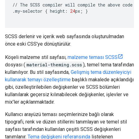
//
The
SCSS
compiler
will
compile
the
above
code
t
.
my
-
selector
{
height
:
24
px
;
}
SCSS derlenir ve içerik web sayfasında oluşturulmadan
önce eski CSS'ye dönüştürülür.
Köşeli malzeme stil sayfası,
malzeme teması SCSS
dosyası (
material-theming.scss
), temel tema tarafından
kullanılıyor. Bu stil sayfasında,
Gelişmiş tema düzenleyiciyi
kullanarak temayı özelleştirme
başlıklı makalede açıklandığı
gibi, özelleştirilebilen değişkenler ve SCSS bölümleri
kullanılarak geçersiz kılınabilecek değişkenler, işlevler ve
mix'ler açıklanmaktadır.
Kullanıcı arayüzü teması seçimlerinize bağlı olarak
tipografi, renk ve düzen stillerini tanımlayan ve temel stil
sayfası tarafından kullanılan çeşitli SCSS değişkenleri
tanımlanır.
Tema değişkeni referansında
listelenen