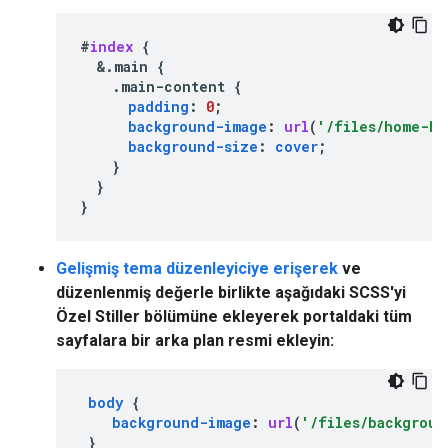
#
index
{
&
.main
{
.main-content
{
padding
:
0
;
background-image
:
url
(
'/files/home-ba
background-size
:
cover
;
}
}
}
Gelişmiş tema düzenleyiciye erişerek
ve
düzenlenmiş değerle birlikte aşağıdaki SCSS'yi
Özel Stiller
bölümüne ekleyerek portaldaki tüm
sayfalara bir arka plan resmi ekleyin:
body
{
background-image
:
url
(
'/files/backgroun
}