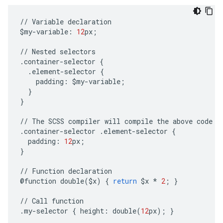
//
Variable
declaration
$
my
-
variable
:
12
px
;
//
Nested
selectors
.
container
-
selector
{
.
element
-
selector
{
padding
:
$
my
-
variable
;
}
}
//
The
SCSS
compiler
will
compile
the
above
code
t
.
container
-
selector
.
element
-
selector
{
padding
:
12
px
;
}
//
Function
declaration
@
function
double
(
$
x
)
{
return
$
x
*
2
;
}
//
Call
function
.
my
-
selector
{
height
:
double
(
12
px
);
}