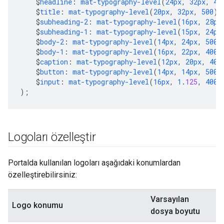
$
headline
:
mat-typography-level
(
24px
,
32px
,
40
$
title
:
mat-typography-level
(
20px
,
32px
,
500
),
$
subheading-2
:
mat-typography-level
(
16px
,
28px
$
subheading-1
:
mat-typography-level
(
15px
,
24px
$
body-2
:
mat-typography-level
(
14px
,
24px
,
500
)
$
body-1
:
mat-typography-level
(
16px
,
22px
,
400
)
$
caption
:
mat-typography-level
(
12px
,
20px
,
400
$
button
:
mat-typography-level
(
14px
,
14px
,
500
)
$
input
:
mat-typography-level
(
16px
,
1
.
125
,
400
)
);
Logoları özelleştir
Portalda kullanılan logoları aşağıdaki konumlardan
özelleştirebilirsiniz:
Varsayılan
Logo konumu
dosya boyutu