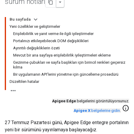
sürüm notları
Bu sayfada
Yeni özellikler ve geliştirmeler
Erişilebilirlik ve yanıt verme ile ilgili iyileştirmeler
Portalınızı etkileyebilecek DOM değişiklikleri
Ayrıntılı değişikliklerin özeti
Mevcut bir ana sayfaya erişilebilirlik iyileştirmeleri ekleme
Gezinme çubukları ve sayfa başlıkları için birincil renkleri geçersiz
kılma
Bir uygulamanın API'lerini yönetme için güncelleme prosedürü
Düzeltilen hatalar
Apigee Edge
belgelerini görüntülüyorsunuz.
info
Apigee X
belgelerine gidin
.
27 Temmuz Pazartesi günü, Apigee Edge entegre portalının
yeni bir sürümünü yayınlamaya başlayacağız.