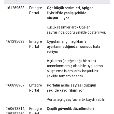
161269688
Entegre
Öğe küçük resimleri, Apigee
Portal
Hybrid'de yanlış şekilde
oluşturuluyor
Küçük resimler artık Öğeler
sayfasında doğru şekilde gösteriliyor.
161295683
Entegre
Uygulama için açıklama
Portal
ayarlanmadığından sunucu hata
veriyor
Açıklama (isteğe bağlı bir alan)
tanımlanmamış olsa bile uygulama
oluşturma işlemi artık başarılı bir
şekilde tamamlanacak.
160898967
Entegre
Portalın açılış sayfası düzgün
Portal
şekilde kaydırılamıyor
Portal açılış sayfası artık kaydırılabilir.
160613314,
Entegre
Çeşitli güvenlik düzeltmeleri
159197760,
Portal