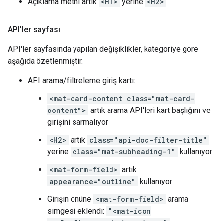
Açıklama metni artık
<H1>
yerine
<H2>
API'ler sayfası
API'ler sayfasında yapılan değişiklikler, kategoriye göre
aşağıda özetlenmiştir.
API arama/filtreleme giriş kartı:
<mat-card-content class="mat-card-
content">
artık arama API'leri kart başlığını ve
girişini sarmalıyor
<H2>
artık
class="api-doc-filter-title"
yerine
class="mat-subheading-1"
kullanıyor
<mat-form-field>
artık
appearance="outline"
kullanıyor
Girişin önüne
<mat-form-field>
arama
simgesi eklendi:
"<mat-icon