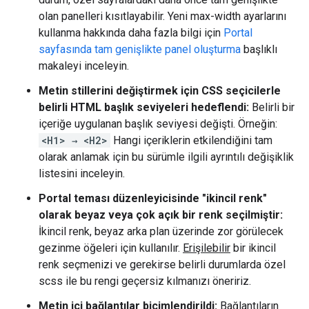
olan panelleri kısıtlayabilir. Yeni max-width ayarlarını
kullanma hakkında daha fazla bilgi için
Portal
sayfasında tam genişlikte panel oluşturma
başlıklı
makaleyi inceleyin.
Metin stillerini değiştirmek için CSS seçicilerle
belirli HTML başlık seviyeleri hedeflendi:
Belirli bir
içeriğe uygulanan başlık seviyesi değişti. Örneğin:
<H1> → <H2>
Hangi içeriklerin etkilendiğini tam
olarak anlamak için bu sürümle ilgili ayrıntılı değişiklik
listesini inceleyin.
Portal teması düzenleyicisinde "ikincil renk"
olarak beyaz veya çok açık bir renk seçilmiştir:
İkincil renk, beyaz arka plan üzerinde zor görülecek
gezinme öğeleri için kullanılır.
Erişilebilir
bir ikincil
renk seçmenizi ve gerekirse belirli durumlarda özel
scss ile bu rengi geçersiz kılmanızı öneririz.
Metin içi bağlantılar biçimlendirildi:
Bağlantıların