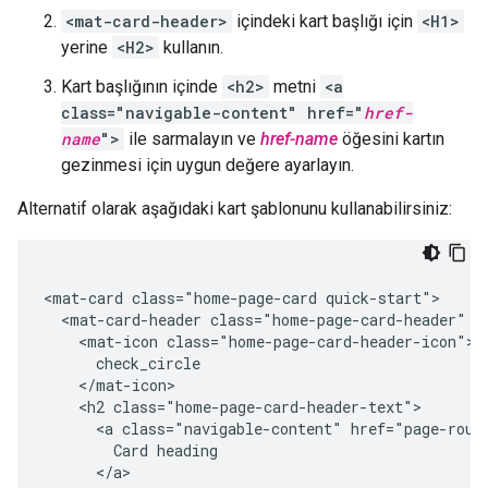
<mat-card-header>
içindeki kart başlığı için
<H1>
yerine
<H2>
kullanın.
Kart başlığının içinde
<h2>
metni
<a
class="navigable-content" href="
href-
name
">
ile sarmalayın ve
href-name
öğesini kartın
gezinmesi için uygun değere ayarlayın.
Alternatif olarak aşağıdaki kart şablonunu kullanabilirsiniz:
<mat-card class="home-page-card quick-start">

  <mat-card-header class="home-page-card-header" co
    <mat-icon class="home-page-card-header-icon">

      check_circle

    </mat-icon>

    <h2 class="home-page-card-header-text">

      <a class="navigable-content" href="page-route
        Card heading

      </a>
