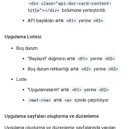
<div class="api-doc-card-content-
title"></div>
bölümüne yerleştirildi.
API başlıkları artık
<H1>
yerine
<H2>
Uygulama Listesi:
Boş durum:
"Başlayın" düğmesi artık
<H1>
yerine
<H2>
Boş durum rehberliği artık
<H2>
yerine
<H3>
Liste:
"Uygulamalarım" artık
<H1>
yerine
<H2>
<mat-row>
artık
<a>
içinde çarpıtılıyor
Uygulama sayfaları oluşturma ve düzenleme
Uygulama oluşturma ve düzenleme sayfalarında yapılan