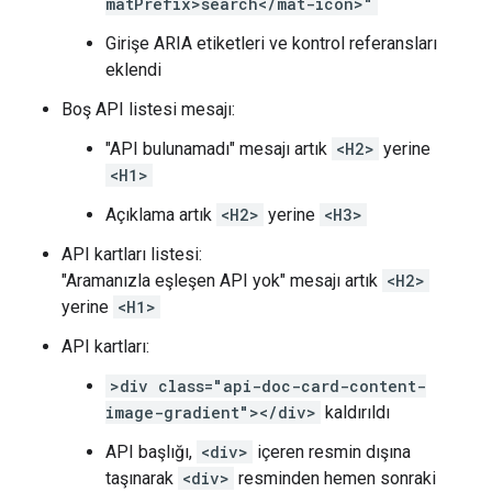
matPrefix>search</mat-icon>"
Girişe ARIA etiketleri ve kontrol referansları
eklendi
Boş API listesi mesajı:
"API bulunamadı" mesajı artık
<H2>
yerine
<H1>
Açıklama artık
<H2>
yerine
<H3>
API kartları listesi:
"Aramanızla eşleşen API yok" mesajı artık
<H2>
yerine
<H1>
API kartları:
>div class="api-doc-card-content-
image-gradient"></div>
kaldırıldı
API başlığı,
<div>
içeren resmin dışına
taşınarak
<div>
resminden hemen sonraki