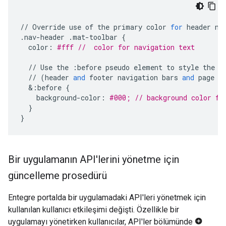
//
Override
use
of
the
primary
color
for
header
na
.
nav
-
header
.
mat
-
toolbar
{
color
:
#fff //  color for navigation text
//
Use
the
:
before
pseudo
element
to
style
the
b
//
(
header
and
footer
navigation
bars
and
page
h
&
:
before
{
background
-
color
:
#000; // background color fo
}
}
Bir uygulamanın API'lerini yönetme için
güncelleme prosedürü
Entegre portalda bir uygulamadaki API'leri yönetmek için
kullanılan kullanıcı etkileşimi değişti. Özellikle bir
uygulamayı yönetirken kullanıcılar, API'ler bölümünde