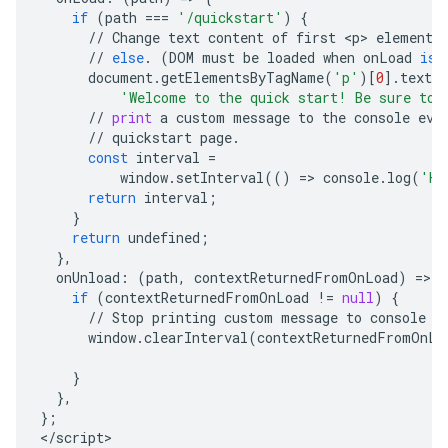
if
(
path
===
'/quickstart'
)
{
//
Change
text
content
of
first
<
p
>
element
//
else
.
(
DOM
must
be
loaded
when
onLoad
is
document
.
getElementsByTagName
(
'p'
)[
0
]
.
textCo
'Welcome to the quick start! Be sure to 
//
print
a
custom
message
to
the
console
eve
//
quickstart
page
.
const
interval
=
window
.
setInterval
(()
=
>
console
.
log
(
'He
return
interval
;
}
return
undefined
;
},
onUnload
:
(
path
,
contextReturnedFromOnLoad
)
=
>
{
if
(
contextReturnedFromOnLoad
!=
null
)
{
//
Stop
printing
custom
message
to
console
e
window
.
clearInterval
(
contextReturnedFromOnLo
}
},
};
<
/
script
>
