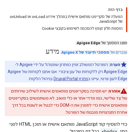
בדף הזה
הפעלה של סקריפט מותאם אישית במהלך אירוע onLoad או onUnload
של JavaScript
הוספת חלון קופץ להסכמה לשימוש בקובצי Cookie
מוצג המסמך של
Apigee Edge
.
מידע
עוברים אל
מסמכי תיעוד של Apigee X
.
הערה:
הפורטל המשולב זמין כפתרון שמנוהל על ידי Apigee ל-
Apigee Edge רק ללקוחות של ענן ציבורי. אם אתם לקוחות של Apigee
Edge לענן פרטי, עיינו ב
פתרון Drupal Portal
בניהול הלקוח.
אזהרה
: יש תמיכה בסקריפטים מותאמים אישית לשילוב שירותים
של צד שלישי, כמו מדדי אתר או כלי משוב. לא משתמשים בסקריפטים
מותאמים אישית כדי לתמרן את ה-DOM כדי לבטל או לשנות בכל דרך
אחרת התנהגויות מובנות של הפורטל.
כדי להוסיף קוד JavaScript מותאם אישית או תוכן HTML לפני
התג
<body>
בכל דף בפורטל: