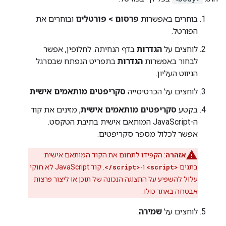
בוחרים באפשרות
פרסום > פורטלים
ובוחרים את
הפורטל.
לוחצים על
הגדרות
בדף הנחיתה. לחלופין, אפשר
לבחור באפשרות
הגדרות
בתפריט הנפתח שבסרגל
הניווט העליון.
לוחצים על הכרטיסייה
סקריפטים מותאמים אישית
.
בקטע
סקריפטים מותאמים אישית
, מזינים את קוד
ה-JavaScript המותאם אישית בתיבת הטקסט.
אפשר לכלול מספר סקריפטים.
אזהרה
: הקפידו לתחום את הקוד המותאם אישית
בתגים
<script>
ו-
</script>
. קוד JavaScript לא חוקי
עלול להשפיע על התצוגה הנכונה של תוכן או ליצור פרצות
אבטחה באתר כולו.
לוחצים על
שמירה
.