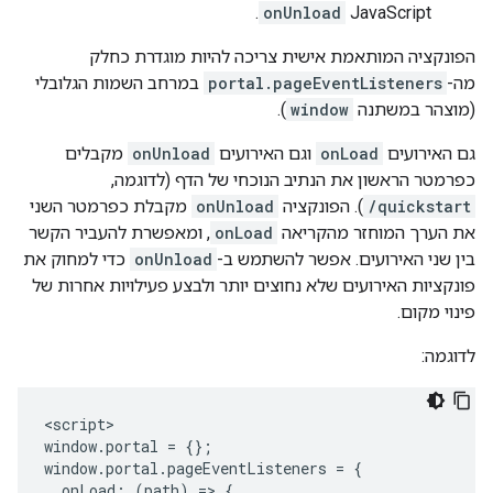
.
onUnload
JavaScript
הפונקציה המותאמת אישית צריכה להיות מוגדרת כחלק
מה-
portal.pageEventListeners
במרחב השמות הגלובלי
(מוצהר במשתנה
window
).
גם האירועים
onLoad
וגם האירועים
onUnload
מקבלים
כפרמטר הראשון את הנתיב הנוכחי של הדף (לדוגמה,
/quickstart
). הפונקציה
onUnload
מקבלת כפרמטר השני
את הערך המוחזר מהקריאה
onLoad
, ומאפשרת להעביר הקשר
בין שני האירועים. אפשר להשתמש ב-
onUnload
כדי למחוק את
פונקציות האירועים שלא נחוצים יותר ולבצע פעילויות אחרות של
פינוי מקום.
לדוגמה:
<
script
window
.
portal
=
{};
window
.
portal
.
pageEventListeners
=
{
onLoad
:
(
path
)
=
>
{