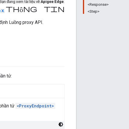
Bạn đang xem tài liệu về
Apigee Edge
.
<Response>
thông tin
e X
.
<Step>
định Luồng proxy API.
ần tử:
 phần tử
<ProxyEndpoint>