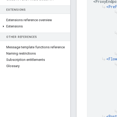
<ProxyEndpo
<Pre
subdirectory_arrow_right
EXTENSIONS
subdirectory_a
Extensions reference overview
Extensions
subdirectory_a
OTHER REFERENCES
Message template functions reference
Naming restrictions
subdirectory_a
<Flow
subdirectory_arrow_right
Subscription entitlements
subdirectory_a
Glossary
subdirectory_a
<Post
subdirectory_arrow_right