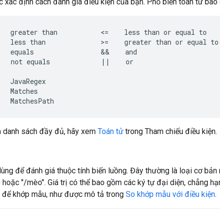
c xác định cách đánh giá điều kiện của bạn. Phổ biến toán tử bao
   greater than           <=    less than or equal to

   less than              >=    greater than or equal to

   equals                 &&    and

   not equals             ||    or

   JavaRegex

   Matches

   MatchesPath
 danh sách đầy đủ, hãy xem
Toán tử
trong Tham chiếu điều kiện.
 dùng để đánh giá thuộc tính biến luồng. Đây thường là loại cơ bả
 hoặc "/mèo". Giá trị có thể bao gồm các ký tự đại diện, chẳng hạ
c để khớp mẫu, như được mô tả trong
So khớp mẫu với điều kiện
.