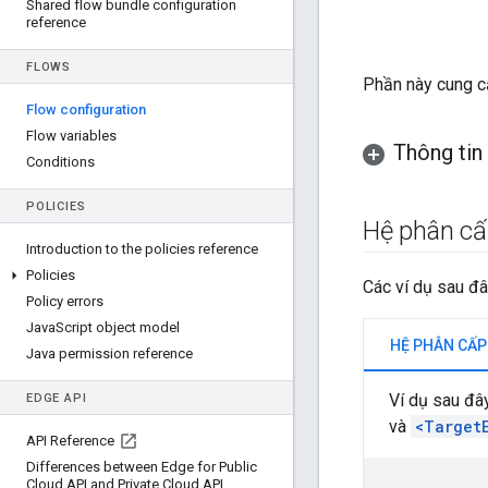
Shared flow bundle configuration
reference
FLOWS
Phần này cung c
Flow configuration
Flow variables
Thông tin
Conditions
POLICIES
Hệ phân cấ
Introduction to the policies reference
Policies
Các ví dụ sau đâ
Policy errors
Java
Script object model
HỆ PHÂN CẤP
Java permission reference
Ví dụ sau đâ
EDGE API
và
<Target
API Reference
Differences between Edge for Public
Cloud API and Private Cloud API