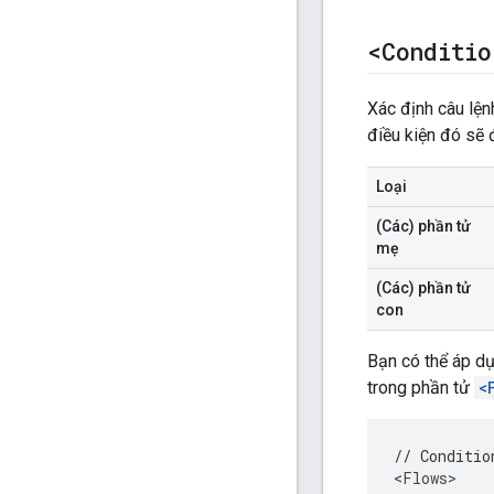
<Conditio
Xác định câu lệnh
điều kiện đó sẽ đ
Loại
(Các) phần tử
mẹ
(Các) phần tử
con
Bạn có thể áp dụ
trong phần tử
<
// Conditio
<
Flows
>