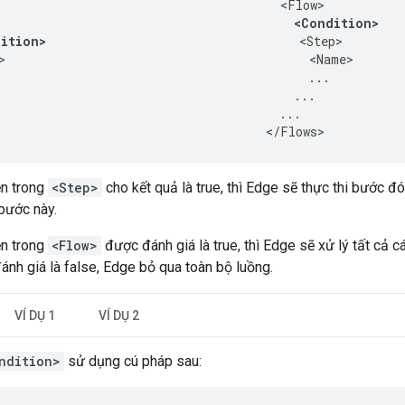
<
Flow
>
<
Condition
>
ition
>
<
Step
>
>
<
Name
>
...
...
...
<
/
Flows
>
ện trong
<Step>
cho kết quả là true, thì Edge sẽ thực thi bước đó
bước này.
ện trong
<Flow>
được đánh giá là true, thì Edge sẽ xử lý tất cả 
ánh giá là false, Edge bỏ qua toàn bộ luồng.
VÍ DỤ 1
VÍ DỤ 2
ndition>
sử dụng cú pháp sau: