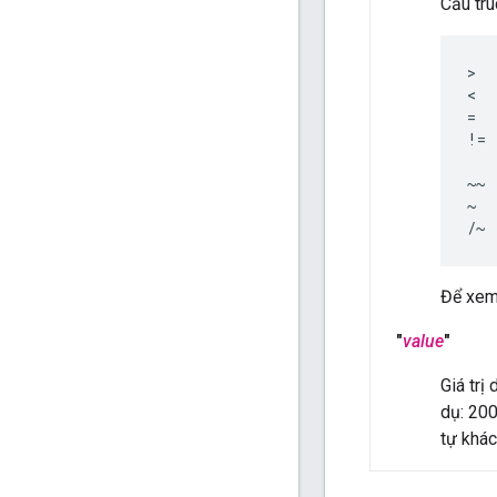
Cấu trú
>  
<  
=  
!= 
~~ 
~  
/~ 
Để xem
"
value
"
Giá trị
dụ: 200
tự khá