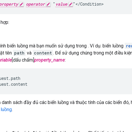
property
operator
 "
value
"</Condition>
 hợp:
ính biến luồng mà bạn muốn sử dụng trong . Ví dụ: biến luồng
re
ặt tên
path
và
content
. Để sử dụng chúng trong một điều kiện
riable
[dấu chấm]
property_name
:
uest.path

uest.content
danh sách đầy đủ các biến luồng và thuộc tính của các biến đó
 luồng
.