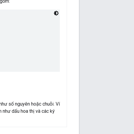
 gồm:
n như số nguyên hoặc chuỗi. Ví
n như dấu hoa thị và các ký