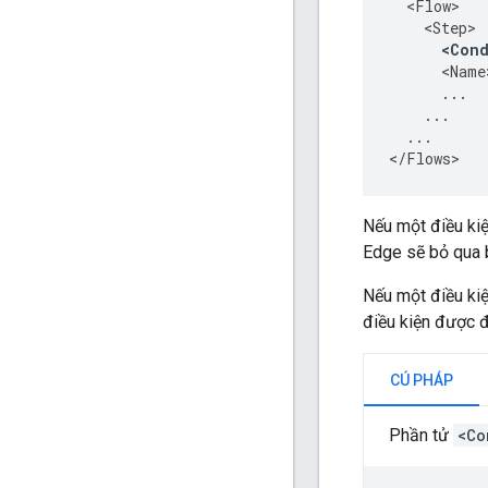
<
Flow
>
<
Step
>
<
Cond
<
Name
...
...
...
<
/
Flows
>
Nếu một điều ki
Edge sẽ bỏ qua 
Nếu một điều ki
điều kiện được đ
CÚ PHÁP
Phần tử
<Co