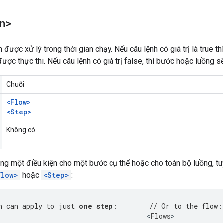
n>
 được xử lý trong thời gian chạy. Nếu câu lệnh có giá trị là true t
ược thực thi. Nếu câu lệnh có giá trị false, thì bước hoặc luồng s
Chuỗi
<Flow>
<Step>
Không có
ng một điều kiện cho một bước cụ thể hoặc cho toàn bộ luồng, tu
Flow>
hoặc
<Step>
:
n can apply to just 
one step
:        // Or to the flow:
<
Flows
>