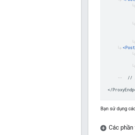
subdirectory_a
subdirectory_a
subdirectory_a
<Post
subdirectory_arrow_right
subdirectory_a
subdirectory_a
  // 
more_horiz
</ProxyEndp
Bạn sử dụng các 
Các phần 