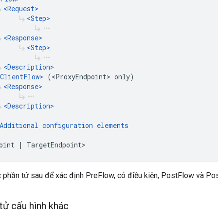
<Request>
rrow_right
<Step>
subdirectory_arrow_right
subdirectory_arrow_right
more_horiz
<Response>
rrow_right
<Step>
subdirectory_arrow_right
subdirectory_arrow_right
more_horiz
<Description>
rrow_right
ClientFlow>
 (<ProxyEndpoint> only)

<Response>
rrow_right
subdirectory_arrow_right
more_horiz
<Description>
rrow_right
Additional configuration elements
oint | TargetEndpoint>
phần tử sau để xác định PreFlow, có điều kiện, PostFlow và Post
tử cấu hình khác