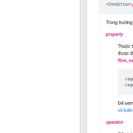
<Condition>
Trong trường
property
Thuộc t
được đ
flow_va
req
req
Để xem 
về biến
operator