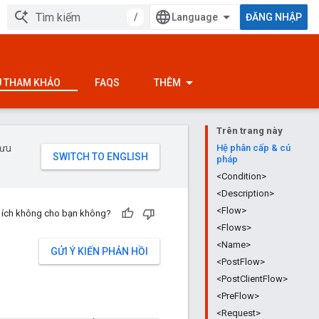
/
ĐĂNG NHẬP
ỆU THAM KHẢO
FAQS
THÊM
Trên trang này
 ưu
Hệ phân cấp & cú
pháp
<Condition>
<Description>
<Flow>
u ích không cho bạn không?
<Flows>
<Name>
GỬI Ý KIẾN PHẢN HỒI
<PostFlow>
<PostClientFlow>
<PreFlow>
<Request>