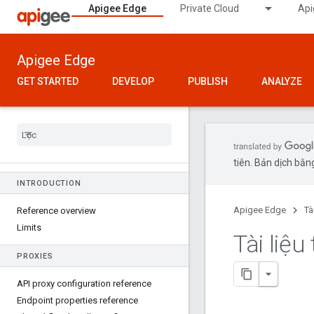
Apigee Edge
Private Cloud
Api
Apigee Edge
GET STARTED
DEVELOP
PUBLISH
ANALYZE
tiên. Bản dịch bằng
INTRODUCTION
Apigee Edge
Tà
Reference overview
Limits
Tài liệ
PROXIES
API proxy configuration reference
Endpoint properties reference