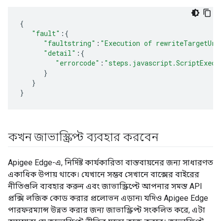
{
"fault"
:
{
"faultstring"
:
"Execution of rewriteTargetUrl
"detail"
:
{
"errorcode"
:
"steps.javascript.ScriptExecu
}
}
}
কখন জাভাস্ক্রিপ্ট ব্যবহার করবেন
Apigee Edge-এ, নির্দিষ্ট কার্যকারিতা বাস্তবায়নের জন্য সাধারণত
একাধিক উপায় থাকে। যেখানে সম্ভব সেখানে বাক্সের বাইরের
নীতিগুলি ব্যবহার করুন এবং জাভাস্ক্রিপ্টে আপনার সমস্ত API
প্রক্সি লজিক কোড করার প্রলোভন এড়ান৷ যদিও Apigee Edge
পারফরম্যান্স উন্নত করার জন্য জাভাস্ক্রিপ্ট সংকলিত করে, এটা