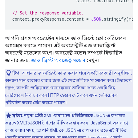
state
:
res
.
root
.
state
};
// Set the response variable. 
context
.
proxyResponse
.
content
=
JSON
.
stringify
(
min
আপনি প্রসঙ্গ অবজেক্টের মাধ্যমে জাভাস্ক্রিপ্টে ফ্লো ভেরিয়েবল
অ্যাক্সেস করতে পারেন। এই অবজেক্টটি এজ জাভাস্ক্রিপ্ট
অবজেক্ট মডেলের অংশ। অবজেক্ট মডেল সম্পর্কে বিস্তারিত
জানার জন্য,
জাভাস্ক্রিপ্ট অবজেক্ট মডেল
দেখুন।
টিপ:
আপনার জাভাস্ক্রিপ্ট কাজ করার পরে একটি দরকারী অনুশীলন,
অন্যান্য মান ব্যবহার করার জন্য এই ক্ষেত্রগুলিকে সংশোধন করা। উদাহরণ
স্বরূপ, আপনি
ভেরিয়েবল রেফারেন্সের
তালিকা থেকে একটি ভিন্ন
ভেরিয়েবল নির্বাচন করে HTTP হেডার সেট করে এমন ভেরিয়েবল
পরিবর্তন করার চেষ্টা করতে পারেন।
দ্রষ্টব্য:
নমুনা প্রক্সি XML-ফর্ম্যাটেড প্রতিক্রিয়াকে JSON-এ রূপান্তর
করতে XMLToJSON টাইপের নীতি ব্যবহার করে। JavaScript-এর সাথে
কাজ করার সময়, আপনি XML কে JSON-এ রূপান্তর করতে এই নীতির
ধরনটি ব্যবহার করতে পারেন, যা আপনার জন্য JavaScript-এ বার্তা