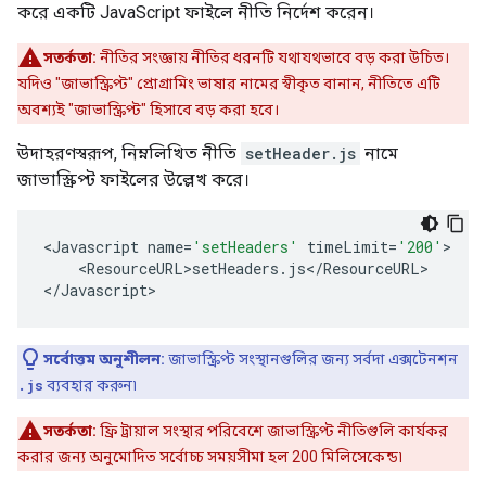
করে একটি JavaScript ফাইলে নীতি নির্দেশ করেন।
সতর্কতা:
নীতির সংজ্ঞায় নীতির ধরনটি যথাযথভাবে বড় করা উচিত।
যদিও "জাভাস্ক্রিপ্ট" প্রোগ্রামিং ভাষার নামের স্বীকৃত বানান, নীতিতে এটি
অবশ্যই "জাভাস্ক্রিপ্ট" হিসাবে বড় করা হবে।
উদাহরণস্বরূপ, নিম্নলিখিত নীতি
setHeader.js
নামে
জাভাস্ক্রিপ্ট ফাইলের উল্লেখ করে।
<
Javascript
name
=
'setHeaders'
timeLimit
=
'200'
<
ResourceURL>setHeaders
.
js
<
/
ResourceURL
>

<
/Javascript
>
সর্বোত্তম অনুশীলন:
জাভাস্ক্রিপ্ট সংস্থানগুলির জন্য সর্বদা এক্সটেনশন
.js
ব্যবহার করুন৷
সতর্কতা:
ফ্রি ট্রায়াল সংস্থার পরিবেশে জাভাস্ক্রিপ্ট নীতিগুলি কার্যকর
করার জন্য অনুমোদিত সর্বোচ্চ সময়সীমা হল 200 মিলিসেকেন্ড৷