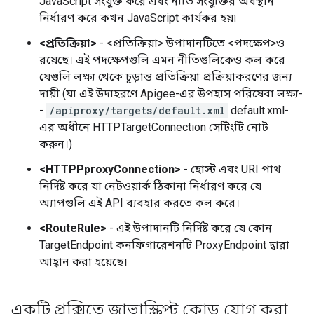
JavaScript সংযুক্ত করে এবং নীতি সংযুক্তির অবস্থান
নির্ধারণ করে কখন JavaScript কার্যকর হয়৷
<প্রতিক্রিয়া>
- <প্রতিক্রিয়া> উপাদানটিতে <পদক্ষেপ>ও
রয়েছে। এই পদক্ষেপগুলি এমন নীতিগুলিকেও কল করে
যেগুলি লক্ষ্য থেকে চূড়ান্ত প্রতিক্রিয়া প্রক্রিয়াকরণের জন্য
দায়ী (যা এই উদাহরণে Apigee-এর উপহাস পরিষেবা লক্ষ্য-
-
/apiproxy/targets/default.xml
default.xml-
এর অধীনে HTTPTargetConnection সেটিংটি নোট
করুন।)
<HTTPPproxyConnection>
- হোস্ট এবং URI পাথ
নির্দিষ্ট করে যা নেটওয়ার্ক ঠিকানা নির্ধারণ করে যে
অ্যাপগুলি এই API ব্যবহার করতে কল করে।
<RouteRule>
- এই উপাদানটি নির্দিষ্ট করে যে কোন
TargetEndpoint কনফিগারেশনটি ProxyEndpoint দ্বারা
আহ্বান করা হয়েছে।
একটি প্রক্সিতে জাভাস্ক্রিপ্ট কোড যোগ করা