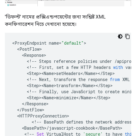
'ডিফল্ট' নামের প্রক্সিএন্ডপয়েন্টের জন্য সংশ্লিষ্ট XML
কনফিগারেশন নিচে দেখানো হয়েছে।
<
ProxyEndpoint
name
=
"default"
<
PostFlow
<
Response
<
!--
Steps
reference
policies
under
/
apiprox
<
!--
First
,
set
a
few
HTTP
headers
with
vari
<
Step><Name>setHeaders
<
/
Name
><
/
Step
<
!--
Next
,
transform
the
response
from
XML
t
<
Step><Name>transform
<
/
Name
><
/
Step
<
!--
Finally
,
use
JavaScript
to
create
minim
<
Step><Name>minimize
<
/
Name
><
/
Step
<
/
Response
<
/
PostFlow
<
HTTPProxyConnection
<
!--
BasePath
defines
the
network
address
<
BasePath
>
/
javascript
-
cookbook
<
/
BasePath
<
!--
Set
VirtualHost
to
'secure'
to
have
this