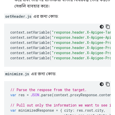
সেগুলি ব্যবহার করে।
setHeader.js
এর জন্য কোড:
context
.
setVariable
(
"response.header.X-Apigee-Targ
context
.
setVariable
(
"response.header.X-Apigee-ApiP
context
.
setVariable
(
"response.header.X-Apigee-Prox
context
.
setVariable
(
"response.header.X-Apigee-Prox
context
.
setVariable
(
"response.header.X-Apigee-Prox
context
.
setVariable
(
"response.header.X-Apigee-Prox
minimize.js
এর জন্য কোড:
// Parse the respose from the target.
var
res
=
JSON
.
parse
(
context
.
proxyResponse
.
content
// Pull out only the information we want to see in
var
minimizedResponse
=
{
city
:
res
.
root
.
city
,