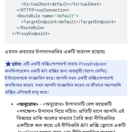
<
VirtualHost>default
<
/
VirtualHost
<
/
HTTPProxyConnection
<
RouteRule
name
=
"default"
<
TargetEndpoint>default
<
/
TargetEndpoint
<
/
RouteRule
>

<
/ProxyEndpoint
>
এখানে প্রবাহের উপাদানগুলির একটি সারাংশ রয়েছে৷
দ্রষ্টব্য:
এটি একটি প্রক্সিএন্ডপয়েন্ট প্রবাহ। ProxyEndpoint
কনফিগারেশন একটি API প্রক্সির জন্য অন্তর্মুখী (অ্যাপ-ফেসিং)
ইন্টারফেসকে সংজ্ঞায়িত করে। আপনি যখন একটি প্রক্সিএন্ডপয়েন্ট
কনফিগার করেন, তখন আপনি সংজ্ঞায়িত করেন যে কীভাবে অ্যাপগুলি
প্রক্সিড এপিআই চালু করে।
<অনুরোধ>
- <অনুরোধ> উপাদানটি বেশ কয়েকটি
<পদক্ষেপ> উপাদান নিয়ে গঠিত। প্রতিটি ধাপে আপনি এই
বিষয়ের বাকি অংশের মাধ্যমে তৈরি করা নীতিগুলির
একটিকে কল করে৷ এই নীতিগুলি API প্রক্সি ফ্লোতে একটি