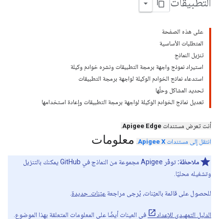
التطبيقات
على هذه الصفحة
المتطلبات الأساسية
تنزيل النماذج
استيراد نموذج واجهة برمجة التطبيقات ونشره خوادم وكيلة
استدعاء نماذج الخوادم الوكيلة لواجهة برمجة التطبيقات
تحديد المشاكل وحلّها
تعديل نماذج الخوادم الوكيلة لواجهة برمجة التطبيقات وإعادة استخدامها
أنت تعرض مستندات
Apigee Edge
.
معلومات
انتقل إلى مستندات
Apigee X
.
ملاحظة:
توفّر Apigee مجموعة من النماذج في GitHub يمكنك بالتنزيل
وتشغيله محليًا.
للحصول على قائمة بالعيّنات، يُرجى مراجعة
عيّنات. جديدة
.
الدليل التمهيدي للإعداد
في العينات أيضًا على المعلومات المتعلقة بهذا الموضوع.