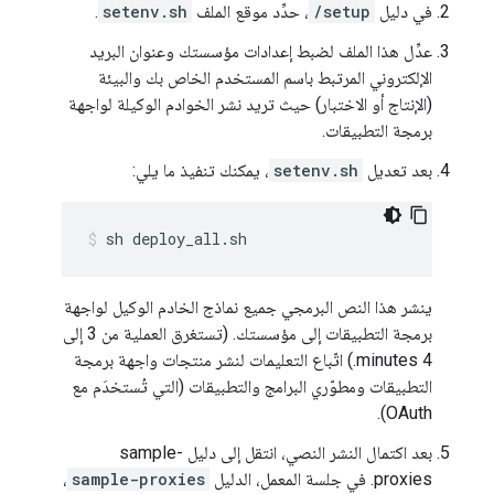
في دليل
/setup
، حدِّد موقع الملف
setenv.sh
.
عدِّل هذا الملف لضبط إعدادات مؤسستك وعنوان البريد
الإلكتروني المرتبط باسم المستخدم الخاص بك والبيئة
(الإنتاج أو الاختبار) حيث تريد نشر الخوادم الوكيلة لواجهة
برمجة التطبيقات.
بعد تعديل
setenv.sh
، يمكنك تنفيذ ما يلي:
sh deploy_all.sh
ينشر هذا النص البرمجي جميع نماذج الخادم الوكيل لواجهة
برمجة التطبيقات إلى مؤسستك. (تستغرق العملية من 3 إلى
4 minutes.) اتّباع التعليمات لنشر منتجات واجهة برمجة
التطبيقات ومطوّري البرامج والتطبيقات (التي تُستخدَم مع
OAuth).
بعد اكتمال النشر النصي، انتقل إلى دليل sample-
proxies. في جلسة المعمل، الدليل
sample-proxies
،