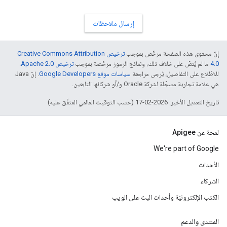
إرسال ملاحظات
إنّ محتوى هذه الصفحة مرخّص بموجب
ترخيص Creative Commons Attribution
4.0‏
ما لم يُنصّ على خلاف ذلك، ونماذج الرموز مرخّصة بموجب
ترخيص Apache 2.0‏
.
للاطّلاع على التفاصيل، يُرجى مراجعة
سياسات موقع Google Developers‏
. إنّ Java
هي علامة تجارية مسجَّلة لشركة Oracle و/أو شركائها التابعين.
تاريخ التعديل الأخير: 2026-02-17 (حسب التوقيت العالمي المتفَّق عليه)
لمحة عن Apigee
We're part of Google
الأحداث
الشركاء
الكتب الإلكترونيّة وأحداث البث على الويب
المنتدى والدعم