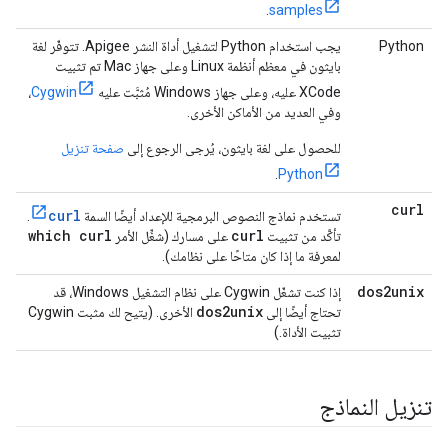
.
samples
Python
يجب استخدام Python لتشغيل أداة النشر Apigee. تتوفّر لغة
بايثون في معظم أنظمة Linux وعلى جهاز Mac تم تثبيت
XCode عليه، وعلى جهاز Windows مُثبَّت عليه
Cygwin
،
وفي العديد من الأماكن الأخرى.
للحصول على لغة بايثون، يُرجى الرجوع إلى
صفحة تنزيل
.
Python
curl
curl
تستخدم نماذج النصوص البرمجية للإعداد أيضًا السمة
.
which curl
curl
تأكَّد من تثبيت
على مسارك (شغِّل الأمر
لمعرفة ما إذا كان متاحًا على نظامك).
dos2unix
إذا كنت تشغّل Cygwin على نظام التشغيل Windows، قد
dos2unix
تحتاج أيضًا إلى
الأخرى. (يتيح لك مثبت Cygwin
تثبيت الأداة.)
تنزيل النماذج