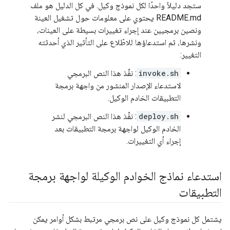
ستجد دليلاً واحدًا لكل نموذج وكيل. في كل الدليل هو ملف
README.md يحتوي على معلومات حول تشغيل العينة
ونصين برمجيين عند إجراء تغييرات بسيطة على العينات،
ونشرها، ثم استدعاؤها للاطّلاع على التأثير الذي أحدثته
التغيير:
invoke.sh
: نفِّذ هذا النص البرمجي
لاستدعاء الإصدار المنشور من واجهة برمجة
التطبيقات الخادم الوكيل.
deploy.sh
: نفِّذ هذا النص البرمجي لنشر
الخادم الوكيل لواجهة برمجة التطبيقات بعد
إجراء أي التغييرات.
استدعاء نماذج الخوادم الوكيلة لواجهة برمجة
التطبيقات
يشتمل كل نموذج وكيل على نص برمجي مرتبط بشكل أوامر يمكن