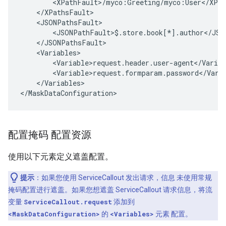
<
XPathFault
>
/
myco
:
Greeting
/
myco
:
User
<
/
XPat
<
/
XPathsFault
<
JSONPathsFault
<
JSONPathFault>$
.
store
.
book
[*]
.
author
<
/
JSO
<
/
JSONPathsFault
<
Variables
<
Variable>request
.
header
.
user
-
agent
<
/
Variab
<
Variable>request
.
formparam
.
password
<
/
Vari
<
/
Variables
>

<
/
MaskDataConfiguration
>
配置掩码 配置资源
使用以下元素定义遮盖配置。
提示
：如果您使用 ServiceCallout 发出请求，信息 未使用常规
掩码配置进行遮盖。如果您想遮盖 ServiceCallout 请求信息，将流
变量
ServiceCallout.request
添加到
<MaskDataConfiguration>
的
<Variables>
元素 配置。