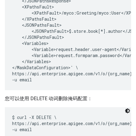
    </JSONPathsResponse>

    <XPathsFault>

        <XPathFault>/myco:Greeting/myco:User</XPat
    </XPathsFault>

    <JSONPathsFault>

        <JSONPathFault>$.store.book[*].author</JSON
    </JSONPathsFault>

    <Variables>

        <Variable>request.header.user-agent</Variab
        <Variable>request.formparam.password</Varia
    </Variables>

</MaskDataConfiguration>' \

https://api.enterprise.apigee.com/v1/o/{org_name}/a
您可以使用 DELETE 动词删除掩码配置：
$ curl -X DELETE \

https://api.enterprise.apigee.com/v1/o/{org_name}/a