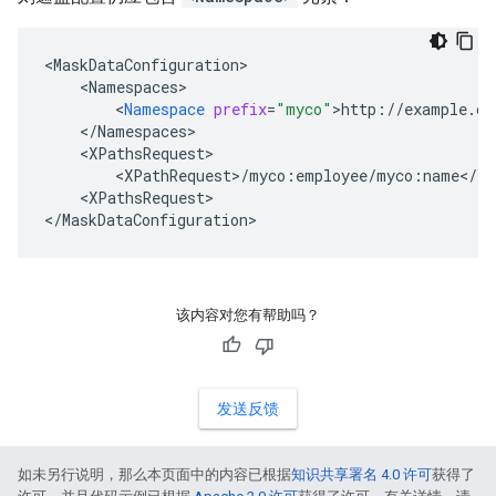
<
MaskDataConfiguration
<
Namespaces
<
Namespace
prefix
=
"myco"
>
http
:
//
example
.
co
<
/
Namespaces
<
XPathsRequest
<
XPathRequest
>
/
myco
:
employee
/
myco
:
name
<
/
XP
<
XPathsRequest
>

<
/
MaskDataConfiguration
>
该内容对您有帮助吗？
发送反馈
如未另行说明，那么本页面中的内容已根据
知识共享署名 4.0 许可
获得了