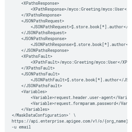
    <XPathsResponse>

        <XPathResponse>/myco:Greeting/myco:User</XP
    </XPathsResponse>

    <JSONPathsRequest>

        <JSONPathRequest>$.store.book[*].author</JS
    </JSONPathsRequest>

    <JSONPathsResponse>

        <JSONPathResponse>$.store.book[*].author</J
    </JSONPathsResponse>

    <XPathsFault>

        <XPathFault>/myco:Greeting/myco:User</XPat
    </XPathsFault>

    <JSONPathsFault>

        <JSONPathFault>$.store.book[*].author</JSON
    </JSONPathsFault>

    <Variables>

        <Variable>request.header.user-agent</Variab
        <Variable>request.formparam.password</Varia
    </Variables>

</MaskDataConfiguration>' \

https://api.enterprise.apigee.com/v1/o/{org_name}/m