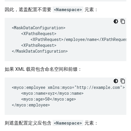
因此，遮盖配置不需要
<Namespace>
元素：
<MaskDataConfiguration>

    <XPathsRequest>

        <XPathRequest>/employee/name</XPathRequest>
    <XPathsRequest>

</MaskDataConfiguration>
如果 XML 载荷包含命名空间和前缀：
<myco:employee xmlns:myco="http://example.com">

    <myco:name>xyz</myco:name>

    <myco:age>50</myco:age>

</myco:employee>
则遮盖配置定义应包含
<Namespace>
元素：