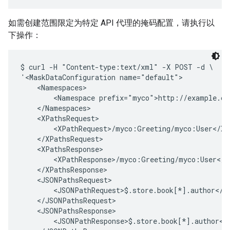
如需创建范围限定为特定 API 代理的掩码配置，请执行以
下操作：
$ curl -H "Content-type:text/xml" -X POST -d \

'<MaskDataConfiguration name="default">

    <Namespaces>

        <Namespace prefix="myco">http://example.com
    </Namespaces>

    <XPathsRequest>

        <XPathRequest>/myco:Greeting/myco:User</XPa
    </XPathsRequest>

    <XPathsResponse>

        <XPathResponse>/myco:Greeting/myco:User</XP
    </XPathsResponse>

    <JSONPathsRequest>

        <JSONPathRequest>$.store.book[*].author</JS
    </JSONPathsRequest>

    <JSONPathsResponse>

        <JSONPathResponse>$.store.book[*].author</J