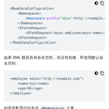
<
MaskDataConfiguration
<
Namespaces
<
Namespace
prefix
=
"myco"
>
http
:
//
example
.
co
<
/
Namespaces
<
XPathsRequest
<
XPathRequest
>
/
myco
:
employee
/
myco
:
name
<
/
XP
<
XPathsRequest
>

<
/
MaskDataConfiguration
>
如果 XML 载荷具有命名空间，但没有前缀，即使用默认命
名空间：
<employee xmlns="http://example.com">

    <name>xyz</name>

    <age>50</age>

</employee>
则遮盖配置仍应包含
<Namespace>
元素：