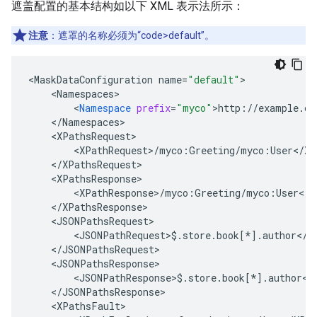
遮盖配置的基本结构如以下 XML 表示法所示：
注意
：遮罩的名称必须为“code>default”。
<
MaskDataConfiguration
name
=
"default"
<
Namespaces
<
Namespace
prefix
=
"myco"
>
http
:
//
example
.
co
<
/
Namespaces
<
XPathsRequest
<
XPathRequest
>
/
myco
:
Greeting
/
myco
:
User
<
/
XP
<
/
XPathsRequest
<
XPathsResponse
<
XPathResponse
>
/
myco
:
Greeting
/
myco
:
User
<
/
X
<
/
XPathsResponse
<
JSONPathsRequest
<
JSONPathRequest>$
.
store
.
book
[*]
.
author
<
/
J
<
/
JSONPathsRequest
<
JSONPathsResponse
<
JSONPathResponse>$
.
store
.
book
[*]
.
author
<
/
<
/
JSONPathsResponse
<
XPathsFault