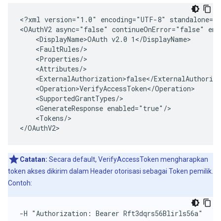
<?xml version="1.0" encoding="UTF-8" standalone="y
<OAuthV2 async="false" continueOnError="false" ena
    <DisplayName>OAuth v2.0 1</DisplayName>

    <FaultRules/>

    <Properties/>

    <Attributes/>

    <ExternalAuthorization>false</ExternalAuthoriza
    <Operation>VerifyAccessToken</Operation>

    <SupportedGrantTypes/>

    <GenerateResponse enabled="true"/>

    <Tokens/>

</OAuthV2>
Catatan:
Secara default, VerifyAccessToken mengharapkan
token akses dikirim dalam Header otorisasi sebagai Token pemilik.
Contoh:
-H "Authorization: Bearer Rft3dqrs56Blirls56a"