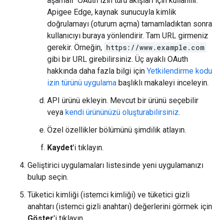
aşamalı" OAuth izin türü akışları için kullanılır.
Apigee Edge, kaynak sunucuyla kimlik
doğrulamayı (oturum açma) tamamladıktan sonra
kullanıcıyı buraya yönlendirir. Tam URL girmeniz
gerekir. Örneğin,
https://www.example.com
gibi bir URL girebilirsiniz. Üç ayaklı OAuth
hakkında daha fazla bilgi için
Yetkilendirme kodu
izin türünü uygulama
başlıklı makaleyi inceleyin.
API ürünü ekleyin. Mevcut bir ürünü seçebilir
veya
kendi ürününüzü oluşturabilirsiniz
.
Özel özellikler bölümünü şimdilik atlayın.
Kaydet
'i tıklayın.
Geliştirici uygulamaları listesinde yeni uygulamanızı
bulup seçin.
Tüketici kimliği (istemci kimliği) ve tüketici gizli
anahtarı (istemci gizli anahtarı) değerlerini görmek için
Göster
'i tıklayın.