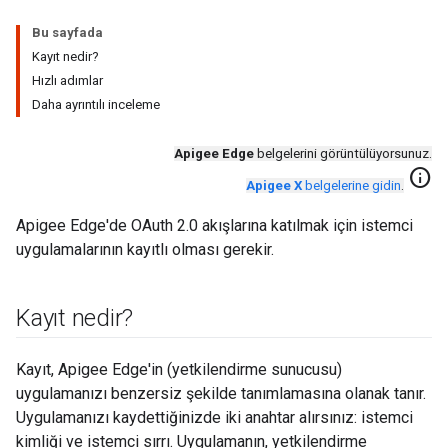
Bu sayfada
Kayıt nedir?
Hızlı adımlar
Daha ayrıntılı inceleme
Apigee Edge
belgelerini görüntülüyorsunuz.
info
Apigee X
belgelerine gidin
.
Apigee Edge'de OAuth 2.0 akışlarına katılmak için istemci
uygulamalarının kayıtlı olması gerekir.
Kayıt nedir?
Kayıt, Apigee Edge'in (yetkilendirme sunucusu)
uygulamanızı benzersiz şekilde tanımlamasına olanak tanır.
Uygulamanızı kaydettiğinizde iki anahtar alırsınız: istemci
kimliği ve istemci sırrı. Uygulamanın, yetkilendirme