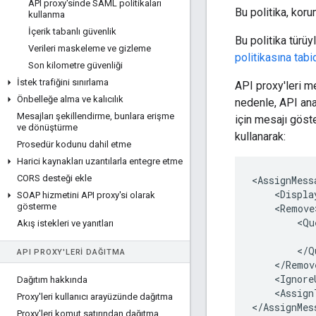
API proxy'sinde SAML politikaları
Bu politika, kor
kullanma
İçerik tabanlı güvenlik
Bu politika türüy
Verileri maskeleme ve gizleme
politikasına tabid
Son kilometre güvenliği
İstek trafiğini sınırlama
API proxy'leri me
Önbelleğe alma ve kalıcılık
nedenle, API ana
Mesajları şekillendirme
,
bunlara erişme
için mesajı göst
ve dönüştürme
kullanarak:
Prosedür kodunu dahil etme
Harici kaynakları uzantılarla entegre etme
CORS desteği ekle
<
AssignMess
<
Displa
SOAP hizmetini API proxy'si olarak
gösterme
<
Remove
<
Qu
Akış istekleri ve yanıtları
<
/
Q
API PROXY'LERI DAĞITMA
<
/
Remov
<
Ignore
Dağıtım hakkında
<
Assign
Proxy'leri kullanıcı arayüzünde dağıtma
<
/
AssignMes
Proxy'leri komut satırından dağıtma