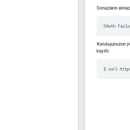
Sonuçların alına
OAuth Failu
Kuruluşunuzun yön
kayıtlı:
$
curl
http