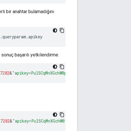
rli bir anahtar bulamadığını
.
queryparam
.
apikey
 sonuç başarılı yetkilendirme:
7282
&
"apikey=PulSCqMnXGchW0pC0s5o9ngHVTWMeLqk"
97282
&
"apikey=PulSCqMnXGchW0"