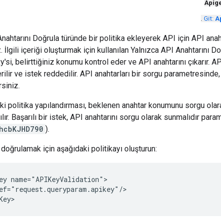
Apig
.
Git:
A
ahtarını Doğrula türünde bir politika ekleyerek API için API ana
. İlgili içeriği oluşturmak için kullanılan Yalnızca API Anahtarını Do
y'si, belirttiğiniz konumu kontrol eder ve API anahtarını çıkarır.
erilir ve istek reddedilir. API anahtarları bir sorgu parametresin
siniz.
ki politika yapılandırması, beklenen anahtar konumunu sorgu olar
lır. Başarılı bir istek, API anahtarını sorgu olarak sunmalıdır par
hcbKJHD790
).
 doğrulamak için aşağıdaki politikayı oluşturun:
ey name="APIKeyValidation">

ef="request.queryparam.apikey"/>

Key>