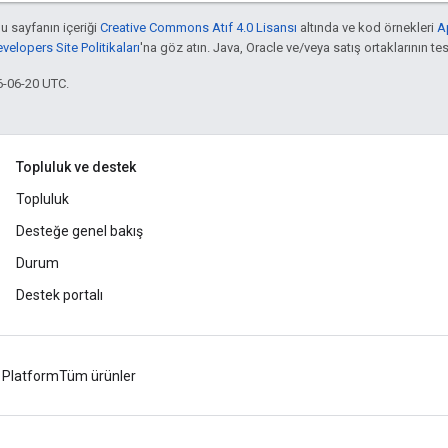
bu sayfanın içeriği
Creative Commons Atıf 4.0 Lisansı
altında ve kod örnekleri
A
elopers Site Politikaları
'na göz atın. Java, Oracle ve/veya satış ortaklarının tesc
6-06-20 UTC.
Topluluk ve destek
Topluluk
Desteğe genel bakış
Durum
Destek portalı
 Platform
Tüm ürünler