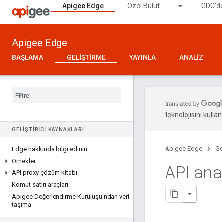
Apigee Edge
Özel Bulut
GDC'de
Apigee Edge
BAŞLAMA
GELIŞTIRME
YAYINLA
ANALIZ
teknolojisini kullan
GELIŞTIRICI KAYNAKLARI
Apigee Edge
Ge
Edge hakkında bilgi edinin
Örnekler
API ana
API proxy çözüm kitabı
Komut satırı araçları
Apigee Değerlendirme Kuruluşu'ndan veri
taşıma