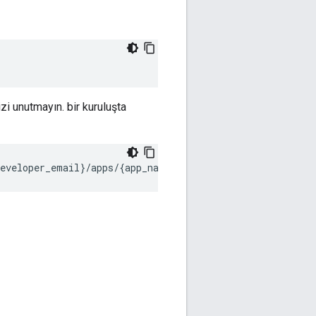
zi unutmayın. bir kuruluşta
developer_email
}
/apps/
{
app_name
}
-u
email:password