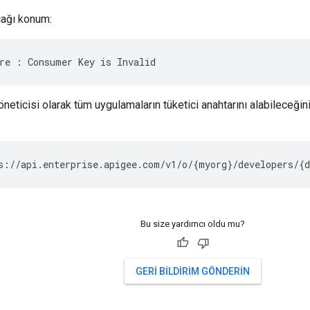
cağı konum:
re : Consumer Key is Invalid
eticisi olarak tüm uygulamaların tüketici anahtarını alabileceğini
s://api.enterprise.apigee.com/v1/o/
{
myorg
}
/developers/
{
Bu size yardımcı oldu mu?
GERI BILDIRIM GÖNDERIN