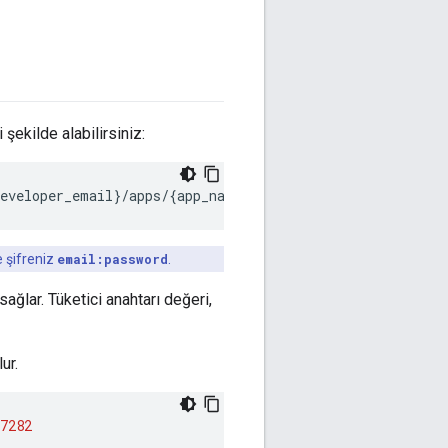
şekilde alabilirsiniz:
developer_email
}
/apps/
{
app_name
}
-u
email:password
e şifreniz
email:password
.
sağlar. Tüketici anahtarı değeri,
ur.
7282