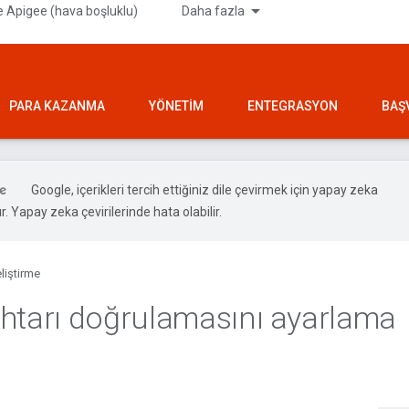
 Apigee (hava boşluklu)
Daha fazla
PARA KAZANMA
YÖNETIM
ENTEGRASYON
BAŞ
Google, içerikleri tercih ettiğiniz dile çevirmek için yapay zeka
ır. Yapay zeka çevirilerinde hata olabilir.
liştirme
htarı doğrulamasını ayarlama