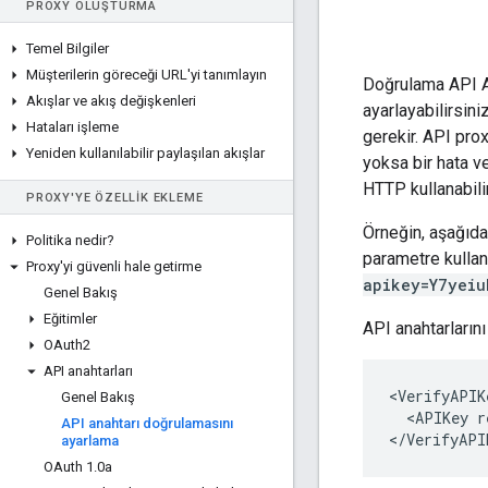
PROXY OLUŞTURMA
Temel Bilgiler
Müşterilerin göreceği URL'yi tanımlayın
Doğrulama API An
Akışlar ve akış değişkenleri
ayarlayabilirsiniz
Hataları işleme
gerekir. API prox
Yeniden kullanılabilir paylaşılan akışlar
yoksa bir hata v
HTTP kullanabilir
PROXY'YE ÖZELLIK EKLEME
Örneğin, aşağıda
Politika nedir?
parametre kullanı
Proxy'yi güvenli hale getirme
apikey=Y7yeiu
Genel Bakış
Eğitimler
API anahtarlarını
OAuth2
API anahtarları
<VerifyAPIK
Genel Bakış
  <APIKey r
API anahtarı doğrulamasını
</VerifyAPI
ayarlama
OAuth 1
.
0a