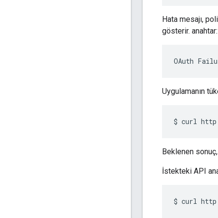
Hata mesajı, poli
gösterir. anahtar:
OAuth
Failu
Uygulamanın tüke
$
curl
http
Beklenen sonuç, 
İstekteki API ana
$
curl
http