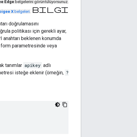
ee Edge
belgelerini görüntülüyorsunuz.
bilgi
pigee X
belgeleri
.
htarı doğrulamasını
ğrula politikası için gerekli ayar,
 API anahtarı beklenen konumda
de, form parametresinde veya
ak tanımlar
apikey
adlı
ametresi isteğe eklenir (örneğin,
?