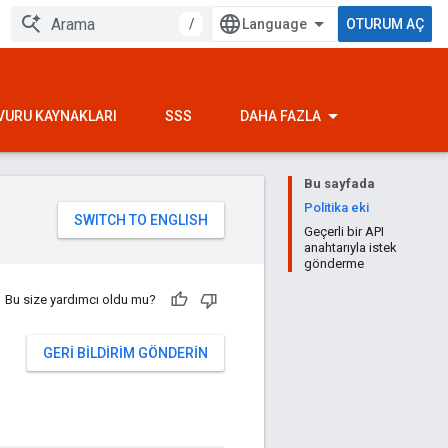
/
OTURUM AÇ
VURU KAYNAKLARI
SSS
DAHA FAZLA
Bu sayfada
Politika eki
Geçerli bir API
anahtarıyla istek
gönderme
Bu size yardımcı oldu mu?
GERI BILDIRIM GÖNDERIN