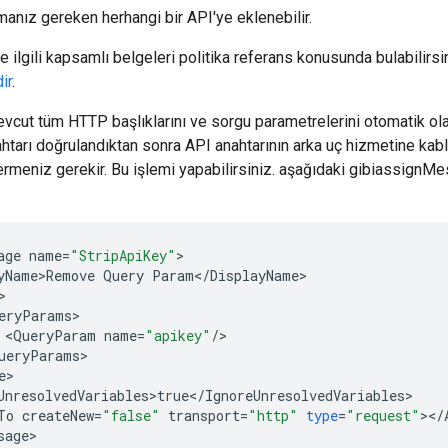
umanız gereken herhangi bir API'ye eklenebilir.
le ilgili kapsamlı belgeleri politika referans konusunda bulabilirsi
ir
.
vcut tüm HTTP başlıklarını ve sorgu parametrelerini otomatik olara
htarı doğrulandıktan sonra API anahtarının arka uç hizmetine k
ermeniz gerekir. Bu işlemi yapabilirsiniz. aşağıdaki gibiassignMe
age
name
=
"StripApiKey"
yName>Remove
Query
Param
<
/
DisplayName
eryParams
<
QueryParam
name
=
"apikey"
/
ueryParams
e
UnresolvedVariables>true
<
/
IgnoreUnresolvedVariables
To
createNew
=
"false"
transport
=
"http"
type
=
"request"
><
/
sage
>