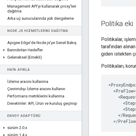
Management API'yi kullanarak proxy'leri
dağıtma
Arka uç sunucularında yük dengeleme
Politika eki
NODE
.
JS HIZMETLERINI DAĞITMA
Politikalar, işle
Apigee Edge'de Node
.
js'ye Genel Bakış
tarafından alına
Barındırılan Hedefler
giden istekten çık
Geleneksel (Emekli)
Politikaları, ko
HATA AYIKLA
İzleme aracını kullanma
<
ProxyEndpo
Çevrimdışı İzleme aracını kullanın
<
PreFlow
Performans metriklerini kullanma
<
Reques
<
Step
Denetimler: API
,
Ürün ve kuruluş geçmişi
<
Step
<
/
Reque
ENVOY ADAPTÖRÜ
<
/
PreFlow
sürüm 2
.
0
.
x
sürüm 1
.
4
.
x