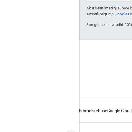
Aksi belirtilmediği sürece 
Ayrıntılı bilgi için
Google Dev
Son güncelleme tarihi: 202
Apigee hakkında
We're part of Google
Etkinlikler
İş Ortakları
e-Kitaplar ve web yayınları
Android
Chrome
Firebase
Google Cloud