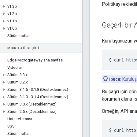
Politikayı ekledi
v1
.
3
.
x
v1
.
2
.
x
v1
.
1
.
x
Geçerli bir
v1
.
0
.
x
Sürüm notları
Kuruluşunuzun yön
MIKRO AĞ GEÇIDI
$
curl
http
Edge Microgateway ana sayfası
Videolar
Sürüm 3
.
3
.
x
İpucu:
Kuruluş
Sürüm 3
.
2
.
x
Sürüm 3
.
1
.
5 - 3
.
1
.
8 (Desteklenmez)
Bu çağrı için dön
Sürüm 3
.
1
.
0 - 3
.
1
.
4 (Desteklenmez)
korumalı alana is
Sürüm 3
.
0
.
x (Desteklenmez)
Örneğin, API anah
Sürüm 2
.
5
.
x (Desteklenmez)
Hata referansı
SSS
$
curl
http
Sürüm notları