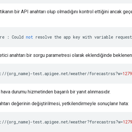
tikanın bir API anahtarı olup olmadığını kontrol ettiğini ancak geçe
re
:
Could
not
resolve
the
app
key
with
variable
request
tici anahtarı bir sorgu parametresi olarak eklendiğinde beklenen
://
{
org_name
}
-test.apigee.net/weather/forecastrss?w
=
1279
hava durumu hizmetinden başarılı bir yanıt alınmasıdır.
htarı değerinin değiştirilmesi, yetkilendirmeyle sonuçlanır hata:
://
{
org_name
}
-test.apigee.net/weather?forecastrss?w
=
127