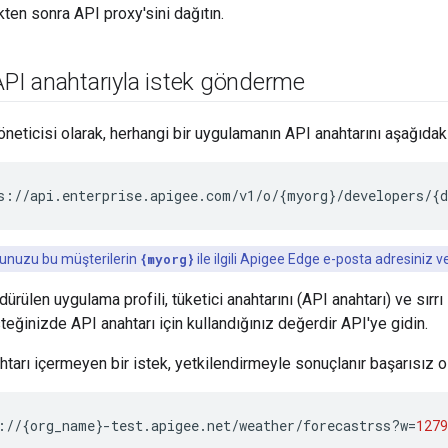
kten sonra API proxy'sini dağıtın.
 API anahtarıyla istek gönderme
eticisi olarak, herhangi bir uygulamanın API anahtarını aşağıdaki 
s://api.enterprise.apigee.com/v1/o/
{
myorg
}
/developers/
{
unuzu bu müşterilerin
{myorg}
ile ilgili Apigee Edge e-posta adresiniz v
dürülen uygulama profili, tüketici anahtarını (API anahtarı) ve sırrı 
teğinizde API anahtarı için kullandığınız değerdir API'ye gidin.
tarı içermeyen bir istek, yetkilendirmeyle sonuçlanır başarısız ol
://
{
org_name
}
-test.apigee.net/weather/forecastrss?w
=
1279