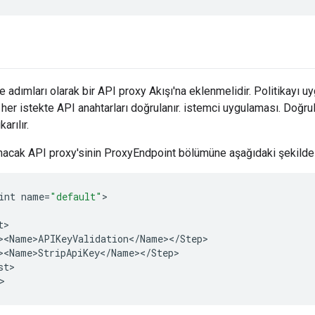
me adımları olarak bir API proxy Akışı'na eklenmelidir. Politikayı uy
n her istekte API anahtarları doğrulanır. istemci uygulaması. Doğr
arılır.
runacak API proxy'sinin ProxyEndpoint bölümüne aşağıdaki şekilde
int
name
=
"default"
t
><Name>APIKeyValidation
<
/
Name
><
/
Step
><Name>StripApiKey
<
/
Name
><
/
Step
st