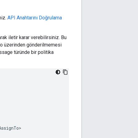
niz.
API Anahtarını Doğrulama
k iletir karar verebilirsiniz. Bu
ablo üzerinden gönderilmemesi
ssage türünde bir politika
AssignTo
>
