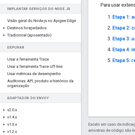
Para usar exten
IMPLANTAR SERVIÇOS DO NODE
.
JS
Etapa 1: 
Visão geral do Node
.
js no Apigee Edge
Etapa 2: 
Destinos hospedados
Tradicional (aposentado)
Etapa 3: 
DEPURAR
Etapa 4: i
Usar a ferramenta Trace
Etapa 5: 
Usar a ferramenta Trace off-line
Usar métricas de desempenho
Auditorias: API
,
produto e histórico da
organização
ADAPTADOR DO ENVOY
v2
.
0
.
x
v1
.
4
.
x
v1
.
3
.
x
Exceto em caso de indicaç
amostras de código são l
v1
.
2
.
x