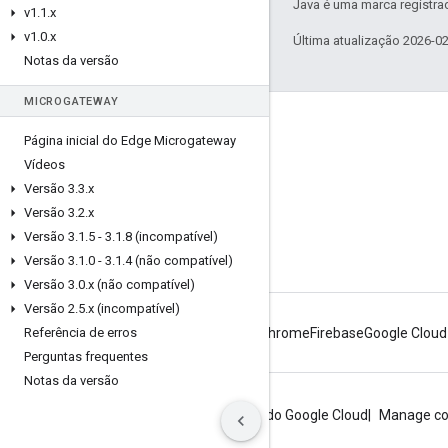
Java é uma marca registrad
v1
.
1
.
x
v1
.
0
.
x
Última atualização 2026-0
Notas da versão
MICROGATEWAY
Sobre a Apigee
Página inicial do Edge Microgateway
We're part of Google
Vídeos
Eventos
Versão 3
.
3
.
x
Versão 3
.
2
.
x
Parceiros
Versão 3
.
1
.
5 - 3
.
1
.
8 (incompatível)
e-books e webcasts
Versão 3
.
1
.
0 - 3
.
1
.
4 (não compatível)
Versão 3
.
0
.
x (não compatível)
Versão 2
.
5
.
x (incompatível)
Referência de erros
Android
Chrome
Firebase
Google Cloud
Perguntas frequentes
Notas da versão
Privacidade
Termos do site
Termos do Google Cloud
Manage co