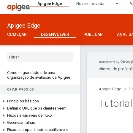
Apigee Edge
Nuvem privada
A
Apigee Edge
RECURSOS PARA
DESENVOLVEDORES
COMEÇAR
DESENVOLVER
PUBLICAR
ANALIS
Conheça o Edge
Exemplos
Manual de proxy de API
Ferramentas de linha de comando
idioma de preferê
Como migrar dados de uma
organização de avaliação da Apigee
Apigee Edge
De
CRIAR PROXIES
Tutoria
Princípios básicos
Definir o URL que os clientes veem
Fluxos e variáveis de fluxo
Gerenciar falhas
Fluxos compartilhados reutilizáveis