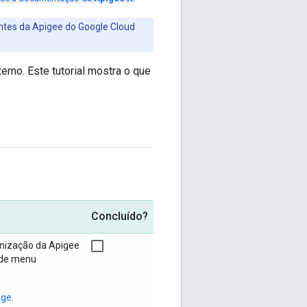
entes da Apigee do Google Cloud
rno. Este tutorial mostra o que
Concluído?
anização da Apigee
m de menu
dge
.