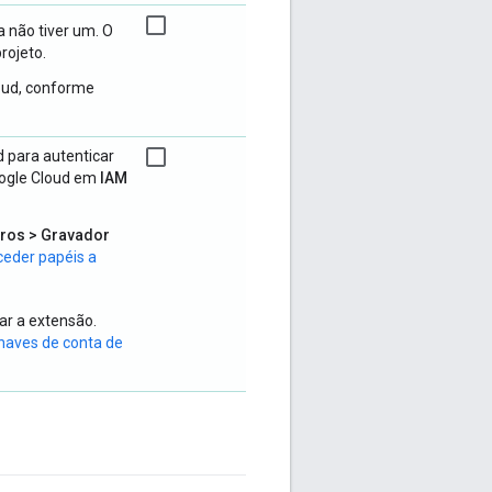
a não tiver um. O
rojeto.
loud, conforme
d para autenticar
oogle Cloud em
IAM
tros > Gravador
eder papéis a
ar a extensão.
chaves de conta de