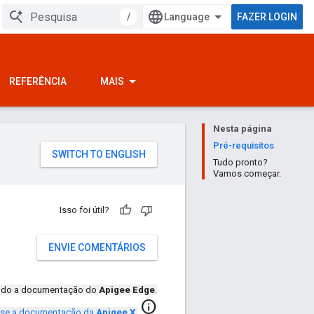
/
FAZER LOGIN
REFERÊNCIA
MAIS
Nesta página
Pré-requisitos
Tudo pronto?
Vamos começar.
Isso foi útil?
ENVIE COMENTÁRIOS
ando a documentação do
Apigee Edge
.
info
se a documentação da
Apigee X
.