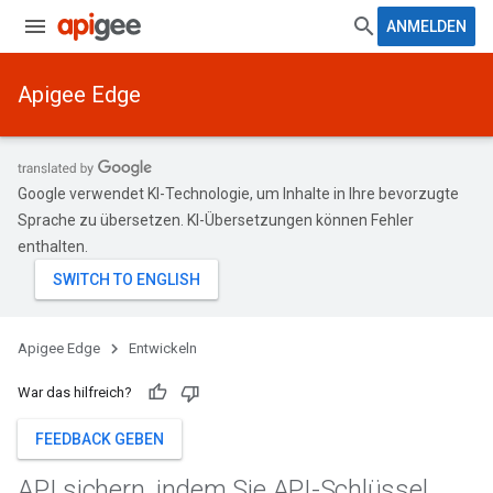
ANMELDEN
Apigee Edge
Google verwendet KI-Technologie, um Inhalte in Ihre bevorzugte
Sprache zu übersetzen. KI-Übersetzungen können Fehler
enthalten.
Apigee Edge
Entwickeln
War das hilfreich?
FEEDBACK GEBEN
API sichern
,
indem Sie API-Schlüssel