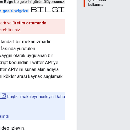
ee Edge
belgelerini görüntülüyorsunuz.
kullanma
bilgi
pigee X
belgeleri
.
verir ve
üretim ortamında
rebilirsiniz.
 standart bir mekanizmadır
fasında yürütülen
 yaygın olarak uygulanan bir
Script kodundan Twitter API'ye
tter API'sini sunan alan adıyla
ini kökler arası kaynak sağlamak
r
başlıklı makaleyi inceleyin. Daha
lındı.
ideo izleyin.