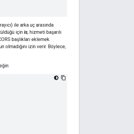
ayıcı) ile arka uç arasında
tüldüğü için
is
, hizmeti başarılı
 CORS başlıkları eklemek.
un olmadığını izin verir. Böylece,
eğin: