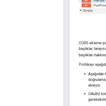
CORS ekleme pol
başlıklar, tarayı
başlıkları hakkın
Politikayı aşağı
Aşağıdaki k
doğrulamas
ekleyin.
OAuth2 kim
gerekebilir