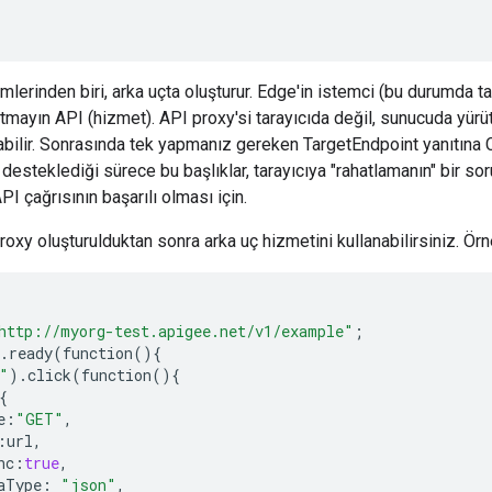
erinden biri, arka uçta oluşturur. Edge'in istemci (bu durumda tar
mayın API (hizmet). API proxy'si tarayıcıda değil, sunucuda yürü
rabilir. Sonrasında tek yapmanız gereken TargetEndpoint yanıtına
desteklediği sürece bu başlıklar, tarayıcıya "rahatlamanın" bir sor
PI çağrısının başarılı olması için.
oxy oluşturulduktan sonra arka uç hizmetini kullanabilirsiniz. Örn
http://myorg-test.apigee.net/v1/example"
;
.
ready
(
function
(){
"
)
.
click
(
function
(){
{
e
:
"GET"
,
:
url
,
nc
:
true
,
aType
:
"json"
,