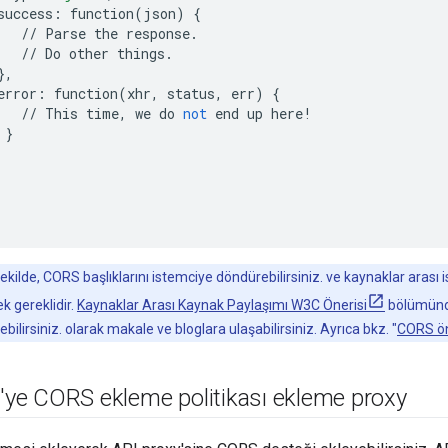
success
:
function
(
json
)
{
//
Parse
the
response
.
//
Do
other
things
.
},
error
:
function
(
xhr
,
status
,
err
)
{
//
This
time
,
we
do
not
end
up
here
!
}
ekilde, CORS başlıklarını istemciye döndürebilirsiniz. ve kaynaklar arası is
k gereklidir.
Kaynaklar Arası Kaynak Paylaşımı W3C Önerisi
bölümünde
ebilirsiniz. olarak makale ve bloglara ulaşabilirsiniz. Ayrıca bkz. "
CORS ön 
I'ye CORS ekleme politikası ekleme proxy