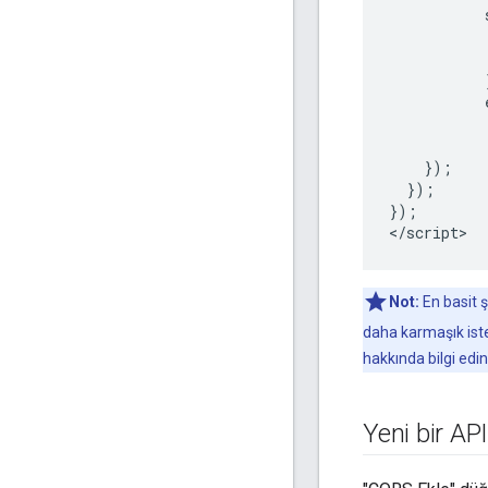
});
});
});
<
/
script
>
Not:
En basit ş
daha karmaşık iste
hakkında bilgi edin
Yeni bir AP