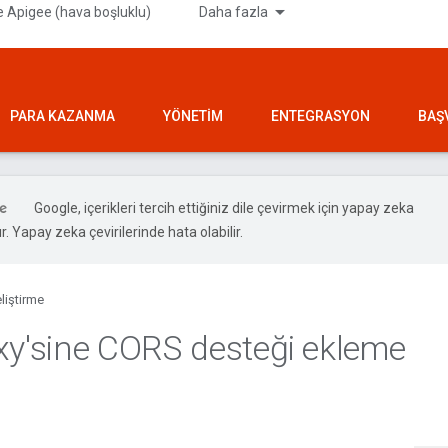
 Apigee (hava boşluklu)
Daha fazla
PARA KAZANMA
YÖNETIM
ENTEGRASYON
BAŞ
Google, içerikleri tercih ettiğiniz dile çevirmek için yapay zeka
ır. Yapay zeka çevirilerinde hata olabilir.
liştirme
xy'sine CORS desteği ekleme