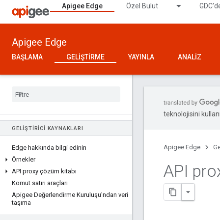
Apigee Edge
Özel Bulut
GDC'de
Apigee Edge
BAŞLAMA
GELIŞTIRME
YAYINLA
ANALIZ
teknolojisini kullan
GELIŞTIRICI KAYNAKLARI
Apigee Edge
Ge
Edge hakkında bilgi edinin
Örnekler
API pro
API proxy çözüm kitabı
Komut satırı araçları
Apigee Değerlendirme Kuruluşu'ndan veri
taşıma