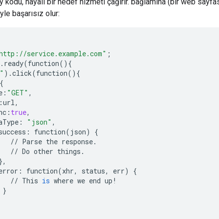
 kodu, hayali bir hedef hizmeti çağırır. bağlamına (bir web sayfas
yle başarısız olur:
http://service.example.com"
;
.
ready
(
function
(){
"
)
.
click
(
function
(){
{
e
:
"GET"
,
:
url
,
nc
:
true
,
aType
:
"json"
,
success
:
function
(
json
)
{
//
Parse
the
response
.
//
Do
other
things
.
},
error
:
function
(
xhr
,
status
,
err
)
{
//
This
is
where
we
end
up
!
}