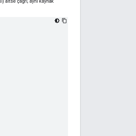
ı) aitse çağrı, aynı kaynak