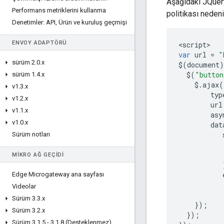
Aşağıdaki JQuery
Performans metriklerini kullanma
politikası nedeni
Denetimler: API
,
Ürün ve kuruluş geçmişi
ENVOY ADAPTÖRÜ
<
script
var
url
=
"
sürüm 2
.
0
.
x
$
(
document
)
$
(
"button
sürüm 1
.
4
.
x
$.
ajax
(
v1
.
3
.
x
typ
v1
.
2
.
x
url
v1
.
1
.
x
asy
v1
.
0
.
x
dat
Sürüm notları
MIKRO AĞ GEÇIDI
Edge Microgateway ana sayfası
Videolar
Sürüm 3
.
3
.
x
});
Sürüm 3
.
2
.
x
});
Sürüm 3
.
1
.
5 - 3
.
1
.
8 (Desteklenmez)