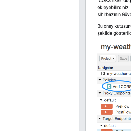
"CORS Ekle" düğm
ekleyebilirsiniz.
sihirbazının Güve
Bu onay kutusunu
şekilde gösterild