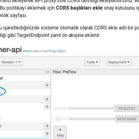
esi ekleyerek API proxy'sine CORS desteği ekleyebilirsiniz. API
 Bu politikayı eklemek için
CORS başlıkları ekle
onay kutusunu iş
nlik sayfası.
 işaretlediğinizde sisteme otomatik olarak CORS ekle adlı bir pol
iği gibi TargetEndpoint yanıt ön akışına eklenir: