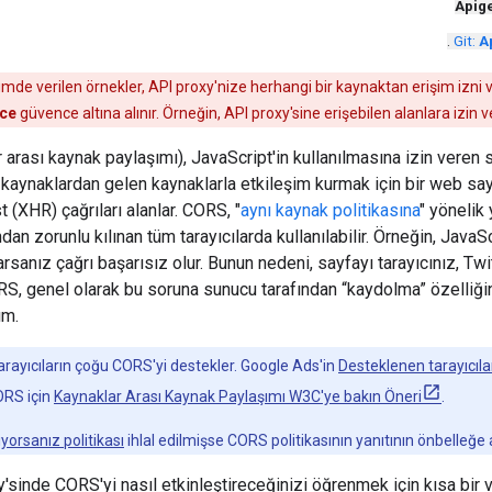
Apig
.
Git:
A
ümde verilen örnekler, API proxy'nize herhangi bir kaynaktan erişim izni 
nce
güvence altına alınır. Örneğin, API proxy'sine erişebilen alanlara izin ve
arası kaynak paylaşımı), JavaScript'in kullanılmasına izin veren
aynaklardan gelen kaynaklarla etkileşim kurmak için bir web say
XHR) çağrıları alanlar. CORS, "
aynı kaynak politikasına
" yönelik
an zorunlu kılınan tüm tarayıcılarda kullanılabilir. Örneğin, Java
sanız çağrı başarısız olur. Bunun nedeni, sayfayı tarayıcınız, Twi
ORS, genel olarak bu soruna sunucu tarafından “kaydolma” özelliğ
ım.
rayıcıların çoğu CORS'yi destekler. Google Ads'in
Desteklenen tarayıcıla
CORS için
Kaynaklar Arası Kaynak Paylaşımı W3C'ye bakın Öneri
.
ıyorsanız politikası
ihlal edilmişse CORS politikasının yanıtının önbelleğe a
'sinde CORS'yi nasıl etkinleştireceğinizi öğrenmek için kısa bir v