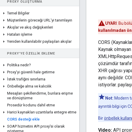
PROXY OLUŞTURMA
Temel Bilgiler
Müşterilerin göreceği URL'yi tanımlayın
UYARI
: Bu böl
Akışlar ve akış değişkenleri
kullanılmadan ö
Hataları işleme
Yeniden kullanılabilir paylaşılan akışlar
CORS (Kaynaklar 
Kaynak olmayan k
PROXY'YE ÖZELLIK EKLEME
XMLHttpRequest (
çözümdür tarafınd
Politika nedir?
XHR çağrısı yapar
Proxy'yi güvenli hale getirme
aynı değildir. C
İstek trafiğini sınırlama
istiyorlar. paylaş
Önbelleğe alma ve kalıcılık
Mesajları şekillendirme
,
bunlara erişme
ve dönüştürme
Not:
Modern ta
Prosedür kodunu dahil etme
ayrıntılı bilgi için 
Harici kaynakları uzantılarla entegre etme
Bir
önbellek kullan
CORS desteği ekle
SOAP hizmetini API proxy'si olarak
Video:
API proxy
gösterme