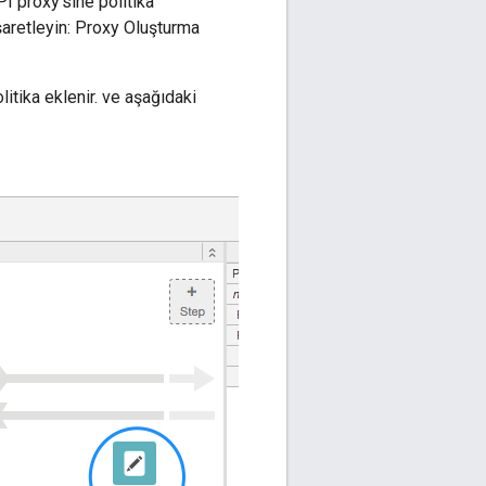
 proxy'sine politika
aretleyin: Proxy Oluşturma
itika eklenir. ve aşağıdaki