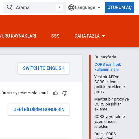
/
OTURUM AÇ
VURU KAYNAKLARI
SSS
DAHA FAZLA
Bu sayfada
CORS için tipik
kullanım alanı
Yeni bir API'ye
CORS ekleme
politikası ekleme
proxy
Bu size yardımcı oldu mu?
Mevcut bir proxy'ye
CORS başlıkları
ekleme
GERI BILDIRIM GÖNDERIN
CORS'yi yönetme
yayın öncesi
istekleri
Örnek CORS
çözümünü