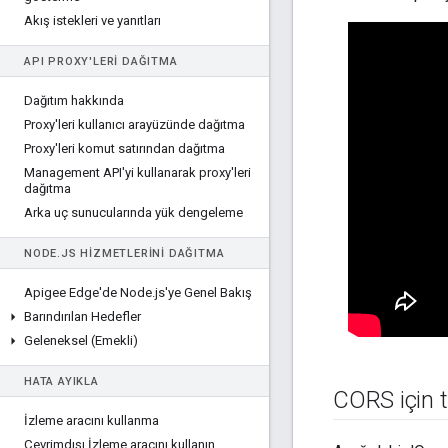
Akış istekleri ve yanıtları
API PROXY'LERI DAĞITMA
Dağıtım hakkında
Proxy'leri kullanıcı arayüzünde dağıtma
Proxy'leri komut satırından dağıtma
Management API'yi kullanarak proxy'leri
dağıtma
Arka uç sunucularında yük dengeleme
NODE
.
JS HIZMETLERINI DAĞITMA
Apigee Edge'de Node
.
js'ye Genel Bakış
Barındırılan Hedefler
Geleneksel (Emekli)
HATA AYIKLA
CORS için t
İzleme aracını kullanma
Çevrimdışı İzleme aracını kullanın