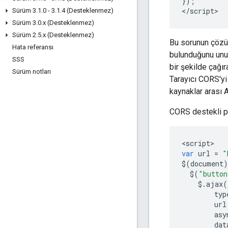
});
<
/
script
>
Sürüm 3
.
1
.
0 - 3
.
1
.
4 (Desteklenmez)
Sürüm 3
.
0
.
x (Desteklenmez)
Sürüm 2
.
5
.
x (Desteklenmez)
Bu sorunun çözüml
Hata referansı
bulunduğunu unut
SSS
bir şekilde çağı
Sürüm notları
Tarayıcı CORS'yi 
kaynaklar arası A
CORS destekli pr
<
script
var
url
=
"
$
(
document
)
$
(
"button
$.
ajax
(
typ
url
asy
dat