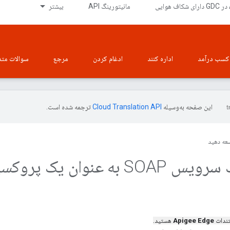
ی
مانیتورینگ API
بیشتر
کسب درآمد
اداره کنند
ادغام کردن
مرجع
سوالات متد
این صفحه به‌وسیله
ترجمه شده است.
عه دهید
ه عنوان یک پروکسی API
تندات
Apigee Edge
هستید.