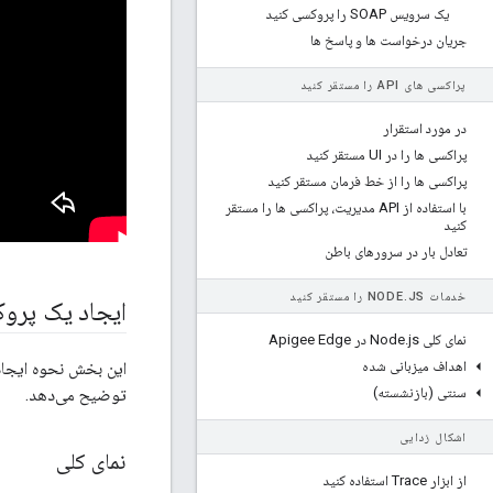
یک سرویس SOAP را پروکسی کنید
جریان درخواست ها و پاسخ ها
پراکسی های API را مستقر کنید
در مورد استقرار
پراکسی ها را در UI مستقر کنید
پراکسی ها را از خط فرمان مستقر کنید
با استفاده از API مدیریت، پراکسی ها را مستقر
کنید
تعادل بار در سرورهای باطن
خدمات NODE
JS را مستقر کنید
.
ایجاد یک پروکسی RESTful API برای یک سروی
نمای کلی Node
js در Apigee Edge
.
اهداف میزبانی شده
این بخش نحوه ایجاد یک پروکسی l SOAP API
سنتی (بازنشسته)
توضیح می‌دهد.
اشکال زدایی
نمای کلی
از ابزار Trace استفاده کنید