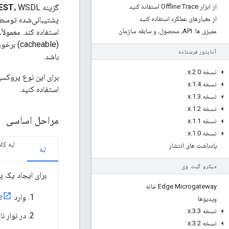
از ابزار Offline Trace استفاده کنید
گزینه
EST،
از معیارهای عملکرد استفاده کنید
ممیزی ها: API، محصول، و سابقه سازمان
آداپتور فرستاده
باشد.
نسخه 2
0
.
.
x
برای این نوع پروکسی، Edge به طور خودک
نسخه 1
4
.
.
x
استفاده کنید.
نسخه 1
3
.
.
x
نسخه 1
2
.
.
x
مراحل اساسی
نسخه 1
1
.
.
x
نسخه 1
0
.
.
x
لبه ک
یادداشت های انتشار
لبه
میکرو گیت وی
برای ایجاد یک پروکسی RESTful API برای سرویس مبتنی بر 
Edge Microgateway خانه
وارد
e
ویدیوها
نسخه 3
3
.
.
x
در نوار 
نسخه 3
2
.
.
x