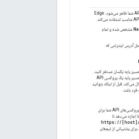
قطعه‌ای از آدرس URL که پس از آدرس http(s)://[host] مربوط به پروکسی API شما ظاهر می‌شود. Edge
Na
مشخص شده و تمام
امل آدرس اینترنتی که
 منحصر به فرد باشد؛ شما نمی‌توانید دو پروکسی API را با مسیر پایه یکسان مستقر کنید.
اگر یک پروکسی API مستقر شده را ویرایش کنید و مسیر پایه را با همان مقدار مسیر پایه یک پروکسی API
 را هنگام ذخیره آن غیرفعال می‌کند. قبل از اینکه بتوانید
در مسیرهای پایه پروکسی API استفاده کنید تا پروکسی‌های API شما برای
ها اجازه می‌دهد تا
https://[host
دون اینکه نیازی به ایجاد پروکسی‌های API جدید برای پشتیبانی از تیم‌های