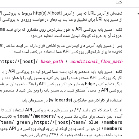
کنید.
ه
از مسیر پایه URI برای تطبیق و هدایت پیام‌های درخواست ورودی به پروکسی API مناسب استفاده می‌کند.
me
نکته
: مسیر پایه پروکسی API به طور پیش‌فرض روی مقداری که برای فیلد
حروف آن به حروف کوچک تبدیل شده است، تنظیم می‌شود.
پس از مسیر پایه، آدرس‌های اینترنتی منابع اضافی قرار دارند. در اینجا ساختار ک
کلاینت‌ها برای فراخوانی پروکسی API شما استفاده می‌کنند، آمده است:
https://[host]/
base_path
/
conditional_flow_path
نکته
: مسیر پایه باید
دیگر تنظیم کنید، Edge به طور خودکار پروکسی API
پروکسی API را مجدداً مستقر کنید، باید مسیر پایه را ویرایش کنید تا منحصر به فرد باشد.
استفاده از کاراکترهای جایگزین (wildcards) در مسیرهای پایه
/*/
از یک یا چند کاراکتر وایلد
/team/*/members
آینده ایمن باشند. برای مثال، یک مسیر پایه
به ​​کلاینت‌
]/team/
green
https://[host]/team/
blue
/members
و
/members
فراخوانی کنند، ب
/**/
جدید داشته باشید. توجه داشته باشید که
پشتیبانی نمی‌شود.