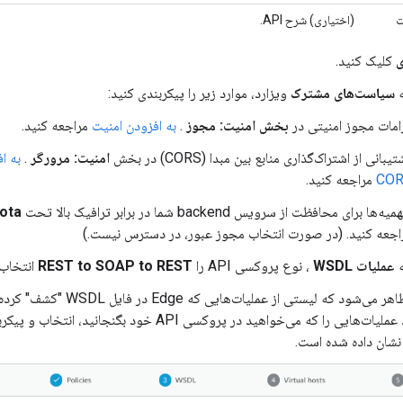
ت
(اختیاری) شرح API.
ی
کلیک کنید.
ه
سیاست‌های مشترک
ویزارد، موارد زیر را پیکربندی کنید:
زامات مجوز امنیتی در
بخش امنیت: مجوز
.
به افزودن امنیت
مراجعه کنید.
یبانی از اشتراک‌گذاری منابع بین مبدا (CORS) در بخش
امنیت: مرورگر
.
به ا
CO
مراجعه کنید.
ه‌ها برای محافظت از سرویس backend شما در برابر ترافیک بالا تحت
ota
اجعه کنید. (در صورت انتخاب مجوز عبور، در دسترس نیست.)
ه
عملیات WSDL
، نوع پروکسی API را
REST to SOAP to REST
انتخاب 
جدولی ظاهر می‌شود که لیستی از عملی
می‌توانید عملیات‌هایی را که می‌خواهید در پروکسی API خود ب
نشان داده شده است.