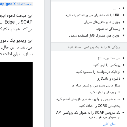
به مستندات
Apigee X
مبانی
URL را که مشتریان می بینند تعریف کنید
SOAP در Edge ایجاد کنید. یکی
جریان ها و متغیرهای جریان
می‌کند. هر دو تکنیک
رسیدگی به عیوب
جریان های مشترک قابل استفاده مجدد
ویژگی ها را به یک پروکسی اضافه کنید
بسازید. برای اطلاعا
سیاست چیست؟
پروکسی را ایمن کنید
ترافیک درخواست را محدود کنید
ذخیره و ماندگاری
شکل دادن، دسترسی، و تبدیل پیام ها
کد رویه ای را وارد کنید
منابع خارجی را با برنامه های افزودنی ادغام کنید
پشتیبانی CORS را اضافه کنید
یک سرویس SOAP را به عنوان یک پروکسی API
در معرض دید قرار دهید
نمای کلی