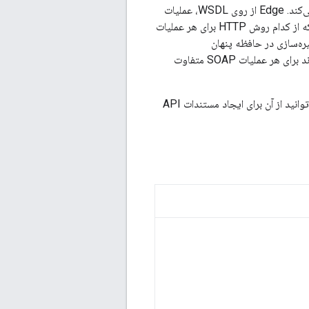
WSDL را برای تولید یک پروکسی RESTful API پردازش می‌کند. Edge از روی WSDL، عملیات
پشتیبانی‌شده توسط سرویس، پارامترهای ورودی و غیره را تعیین می‌کند. Edge «حدس می‌زند» که از کدام روش HTTP برای هر عملیات
 که از مزیت قابلیت ذخیره‌سازی در حافظه پنهان
(cacheable) برخوردارند. Edge همچنین نقطه پایانی هدف backend را تنظیم می‌کند که می‌تواند برای هر عملیات SOAP متفاوت
تولید می‌کند که می‌توانید از آن برای ایجاد مستندات API