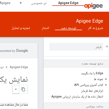
Apigee Edge
ابر خصوصی
Apigee در GDC دارای شکاف هوای
Apigee Edge
شروع به کار
توسعه دهید
انتشار
تجزیه و تحلیل
منابع توسعه دهنده
Apigee Edge
توس
Edge را یاد بگیرید
نمایش یک سرویس SOAP ب
نمونه ها
کتاب آشپزی پروکسی API
ابزارهای خط فرمان
انتقال داده ها از یک سازمان ارزیابی Apigee
شما در حال مشاهده مس
ساخت پروکسی