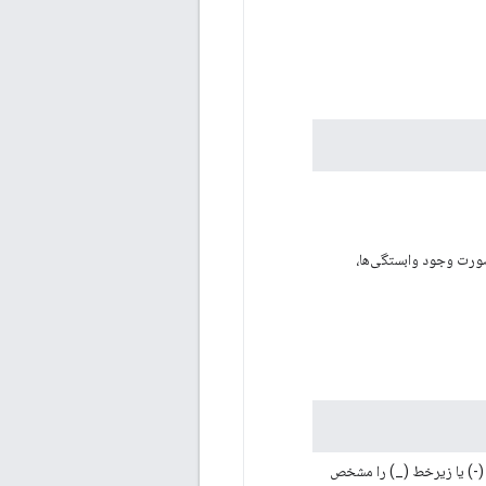
. در صورت وجود وابستگی‌ها،
ط تیره (-) یا زیرخط (_) را مشخص