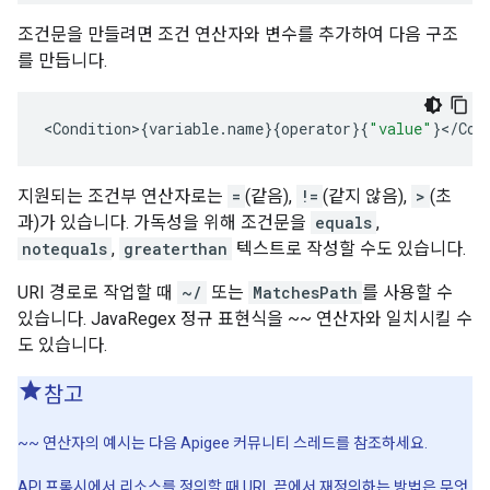
조건문을 만들려면 조건 연산자와 변수를 추가하여 다음 구조
를 만듭니다.
<
Condition
>
{
variable
.
name
}{
operator
}{
"value"
}
<
/
Con
지원되는 조건부 연산자로는
=
(같음),
!=
(같지 않음),
>
(초
과)가 있습니다. 가독성을 위해 조건문을
equals
,
notequals
,
greaterthan
텍스트로 작성할 수도 있습니다.
URI 경로로 작업할 때
~/
또는
MatchesPath
를 사용할 수
있습니다. JavaRegex 정규 표현식을 ~~ 연산자와 일치시킬 수
도 있습니다.
참고
~~ 연산자의 예시는 다음 Apigee 커뮤니티 스레드를 참조하세요.
API 프록시에서 리소스를 정의할 때 URL 끝에서 재정의하는 방법은 무엇