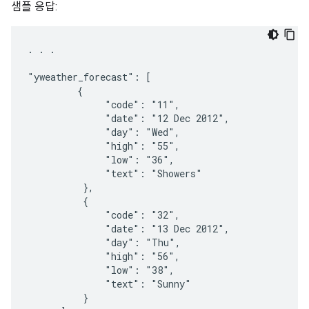
샘플 응답:
. . .

"yweather_forecast": [

         {

              "code": "11",

              "date": "12 Dec 2012",

              "day": "Wed",

              "high": "55",

              "low": "36",

              "text": "Showers"

          },

          {

              "code": "32",

              "date": "13 Dec 2012",

              "day": "Thu",

              "high": "56",

              "low": "38",

              "text": "Sunny"

          }
