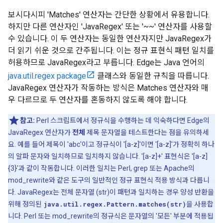
보시다시피 'Matches' 연산자는 간단한 상황에서 유용합니다.
하지만 다른 연산자인 'JavaRegex' 또는 '~~' 연산자를 사용할
수 있습니다. 이 두 연산자는 동일한 연산자지만 JavaRegex가
더 읽기 쉬운 것으로 간주됩니다. 이는 정규 표현식 패턴 일치를
허용하므로 JavaRegex라고 부릅니다. Edge는 Java 언어의
java.util.regex package
클래스와 동일한 규칙을 따릅니다.
JavaRegex 연산자가 작동하는 방식은 Matches 연산자와 매
우 다르므로 두 연산자를 혼동하지 않도록 해야 합니다.
참고:
Perl 스크립트에서 정규식을 수행하는 데 익숙하다면 Edge의
JavaRegex 연산자가
전체
제목 문자열을 테스트한다는 점을 유의하세
요. 예를 들어 제목이 'abc'이고 정규식이 '[a-z]'이면 '[a-z]'가 정확히 하나
의 알파 문자와 일치하므로 일치하지 않습니다. '[a-z]+' 표현식은 '[a-z]
{3}'과 같이 작동합니다. 이러한 일치는 Perl, grep 또는 Apache의
mod_rewrite와 같은 도구의 일반적인 정규 표현식 적용 방식과 다릅니
다. JavaRegex는 전체 문자열 (str)이 패턴과 일치하는 경우 양성 반환을
위해 정의된
java.util.regex.Pattern.matches(str)
을 사용합
니다. Perl 또는 mod_rewrite의 정규식은 문자열의 '모든' 부분에 적용됩