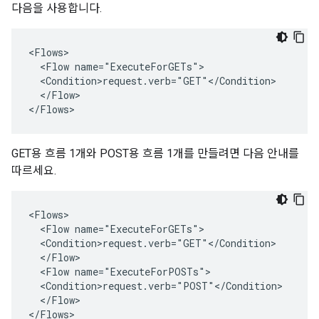
다음을 사용합니다.
<Flows>

  <Flow name="ExecuteForGETs">

  <Condition>request.verb="GET"</Condition>

  </Flow>

</Flows>
GET용 흐름 1개와 POST용 흐름 1개를 만들려면 다음 안내를
따르세요.
<Flows>

  <Flow name="ExecuteForGETs">

  <Condition>request.verb="GET"</Condition>

  </Flow>

  <Flow name="ExecuteForPOSTs">

  <Condition>request.verb="POST"</Condition>

  </Flow>

</Flows>