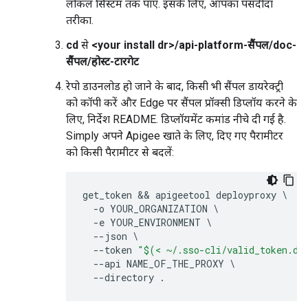
लोकल सिस्टम तक पाएं. इसके लिए, आपका पसंदीदा
तरीका.
cd
से
<your install dr>/api-platform-सैंपल/doc-
सैंपल/होस्ट-टारगेट
रेपो डाउनलोड हो जाने के बाद, किसी भी सैंपल डायरेक्ट्री
को कॉपी करें और Edge पर सैंपल प्रॉक्सी डिप्लॉय करने के
लिए, निर्देश README. डिप्लॉयमेंट कमांड नीचे दी गई है.
Simply अपने Apigee खाते के लिए, दिए गए पैरामीटर
को किसी पैरामीटर से बदलें:
get_token
&& 
apigeetool
deployproxy
-
o
YOUR_ORGANIZATION
-
e
YOUR_ENVIRONMENT
--
json
--
token
"$(< ~/.sso-cli/valid_token.da
--
api
NAME_OF_THE_PROXY
--
directory
.