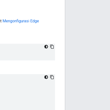
at
Mengonfigurasi Edge