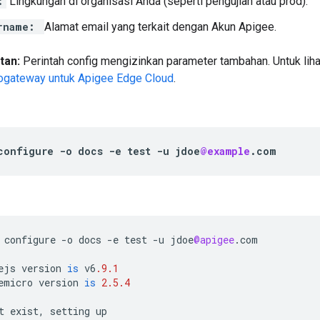
:
Lingkungan di organisasi Anda (seperti pengujian atau prod).
rname:
Alamat email yang terkait dengan Akun Apigee.
tan:
Perintah config mengizinkan parameter tambahan. Untuk lih
ogateway untuk Apigee Edge Cloud
.
configure
-
o
docs
-
e
test
-
u
jdoe
@example
.
com
configure
-
o
docs
-
e
test
-
u
jdoe
@apigee
.
com
ejs
version
is
v6
.9.1
emicro
version
is
2.5.4
t
exist
,
setting
up