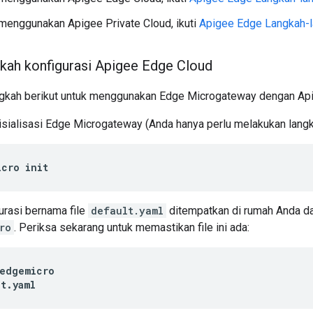
menggunakan Apigee Private Cloud, ikuti
Apigee Edge Langkah-l
kah konfigurasi Apigee Edge Cloud
angkah berikut untuk menggunakan Edge Microgateway dengan Ap
isialisasi Edge Microgateway (Anda hanya perlu melakukan langkah
icro init
gurasi bernama file
default.yaml
ditempatkan di rumah Anda da
ro
. Periksa sekarang untuk memastikan file ini ada:
edgemicro

t.yaml