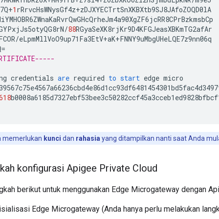
Y7Q
+
1
rRrvcHsWNysGf4z
+
zDJXYECTrtSnXKBXtb9SJ8JAfoZOQD0lA
iYMHOBR6ZWnaKaRvrQwGHcQrheJm4a90XgZF6jcRR8CPrBzkmsbCp
GYPxjJs5otyQG8rN
/
88
RGyaSeXK8rjKr9D4KFGJeasXBKmTG2afAr
FCOR
/
eLpmMllVoO9up71Fa3EtV
+
aK
+
FNNY9uMbgUHeLQE7z9nn06q
Q
=
RTIFICATE-----
ng
credentials
are
required
to
start
edge
micro
39567c75e4567a66236cbd4e86d1cc93df6481454301bd5fac4d3497
618
b0008a6185d7327ebf53bee3c50282ccf45a3cceb1ed9828bfbcf
 memerlukan
kunci
dan
rahasia
yang ditampilkan nanti saat Anda mul
kah konfigurasi Apigee Private Cloud
angkah berikut untuk menggunakan Edge Microgateway dengan Api
isialisasi Edge Microgateway (Anda hanya perlu melakukan langkah