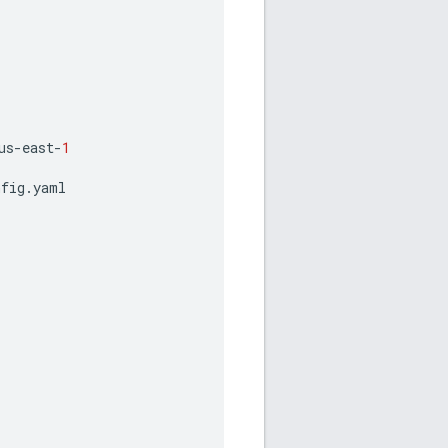
us
-
east
-
1
nfig
.
yaml