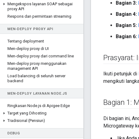
Bagian 3:
Mengekspos layanan SOAP sebagai
proxy API
Bagian 4:
Respons dan permintaan streaming
Bagian 5:
MEN-DEPLOY PROXY API
Bagian 6:
Tentang deployment
Men-deploy proxy di UI
Prasyarat:
Men-deploy proxy dari command line
Men-deploy proxy menggunakan
management API
Ikuti petunjuk di
Load balancing di seluruh server
mengikuti langka
backend
MEN-DEPLOY LAYANAN NODE
.
JS
Bagian 1: 
Ringkasan Node
.
js di Apigee Edge
Target yang Dihosting
Di bagian ini, 
Tradisional (Pensiun)
Microgateway 
DEBUG
Jika Anda