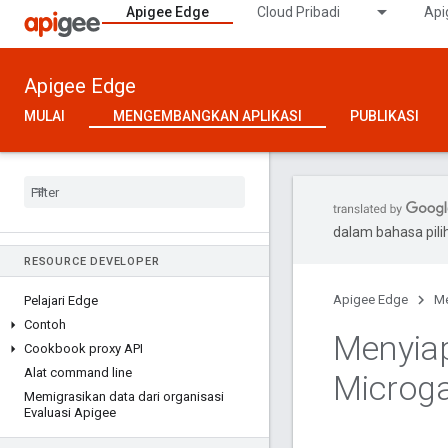
Apigee Edge
Cloud Pribadi
Api
Apigee Edge
MULAI
MENGEMBANGKAN APLIKASI
PUBLIKASI
dalam bahasa pil
RESOURCE DEVELOPER
Apigee Edge
Me
Pelajari Edge
Contoh
Menyia
Cookbook proxy API
Alat command line
Microg
Memigrasikan data dari organisasi
Evaluasi Apigee