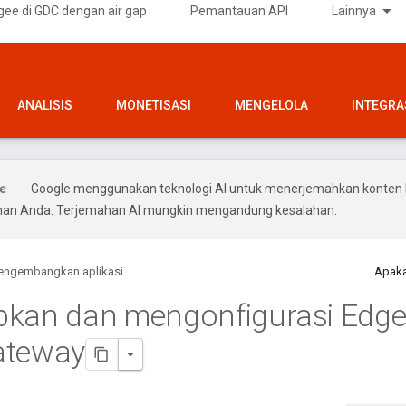
gee di GDC dengan air gap
Pemantauan API
Lainnya
ANALISIS
MONETISASI
MENGELOLA
INTEGRA
Google menggunakan teknologi AI untuk menerjemahkan konten 
ihan Anda. Terjemahan AI mungkin mengandung kesalahan.
ngembangkan aplikasi
Apaka
pkan dan mengonfigurasi Edg
ateway