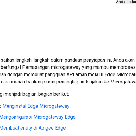
Anda seda
saikan langkah-langkah dalam panduan penyiapan ini, Anda akan
 berfungsi Pemasangan microgateway yang mampu memproses p
ran dengan membuat panggilan API aman melalui Edge Microgat
ar cara menambahkan plugin penangkapan lonjakan ke Microgatew
gi menjadi bagian-bagian berikut:
:
Menginstal Edge Microgateway
Mengonfigurasi Microgateway Edge
Membuat entity di Apigee Edge