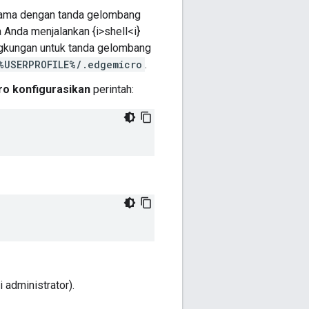
tama dengan tanda gelombang
 Anda menjalankan {i>shell<i}
ngkungan untuk tanda gelombang
%USERPROFILE%/.edgemicro
.
o konfigurasikan
perintah:
administrator).