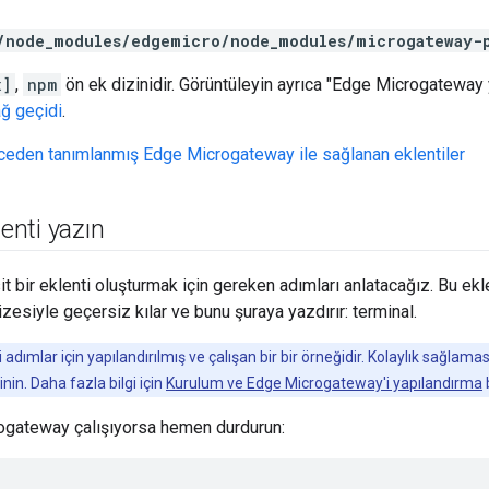
/node_modules/edgemicro/node_modules/microgateway-
x]
,
npm
ön ek dizinidir. Görüntüleyin ayrıca "Edge Microgateway 
ğ geçidi
.
ceden tanımlanmış Edge Microgateway ile sağlanan eklentiler
lenti yazın
 bir eklenti oluşturmak için gereken adımları anlatacağız. Bu eklen
izesiyle geçersiz kılar ve bunu şuraya yazdırır: terminal.
adımlar için yapılandırılmış ve çalışan bir bir örneğidir. Kolaylık sağlaması
inin. Daha fazla bilgi için
Kurulum ve Edge Microgateway'i yapılandırma
b
gateway çalışıyorsa hemen durdurun: