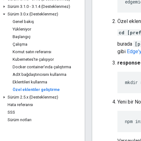
edgemi
Sürüm 3
.
1
.
0 - 3
.
1
.
4 (Desteklenmez)
Sürüm 3
.
0
.
x (Desteklenmez)
Özel eklen
Genel bakış
Yükleniyor
cd [pre
Başlangıç
burada
[p
Çalışma
gibi
Edge'y
Komut satırı referansı
Kubernetes'te çalışıyor
response
Docker container'ında çalıştırma
Ad
X bağdaştırıcısını kullanma
mkdir 
Eklentileri kullanma
Özel eklentiler geliştirme
Sürüm 2
.
5
.
x (Desteklenmez)
Yeni bir No
Hata referansı
SSS
Sürüm notları
npm in
Varsayılan