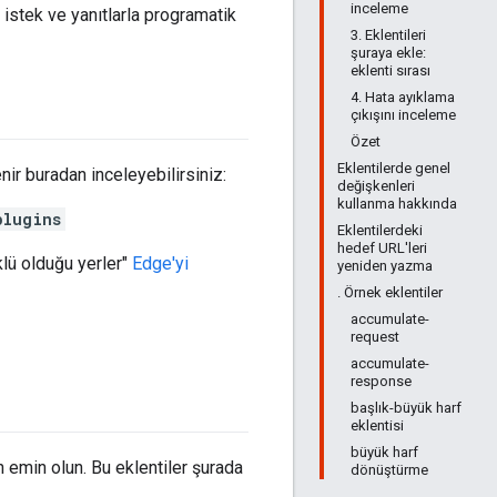
inceleme
u istek ve yanıtlarla programatik
3. Eklentileri
şuraya ekle:
eklenti sırası
4. Hata ayıklama
çıkışını inceleme
Özet
Eklentilerde genel
ir buradan inceleyebilirsiniz:
değişkenleri
kullanma hakkında
plugins
Eklentilerdeki
hedef URL'leri
klü olduğu yerler"
Edge'yi
yeniden yazma
. Örnek eklentiler
accumulate-
request
accumulate-
response
başlık-büyük harf
eklentisi
büyük harf
 emin olun. Bu eklentiler şurada
dönüştürme