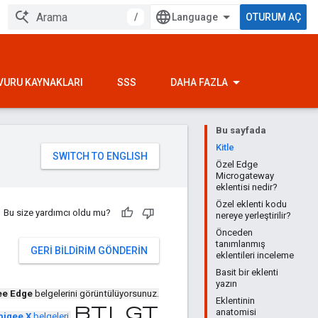
/
OTURUM AÇ
VURU KAYNAKLARI
SSS
DAHA FAZLA
Bu sayfada
Kitle
Özel Edge
Microgateway
eklentisi nedir?
Özel eklenti kodu
Bu size yardımcı oldu mu?
nereye yerleştirilir?
Önceden
tanımlanmış
GERI BILDIRIM GÖNDERIN
eklentileri inceleme
Basit bir eklenti
yazın
ee Edge
belgelerini görüntülüyorsunuz.
Eklentinin
bilgi
anatomisi
pigee X
belgeleri
.