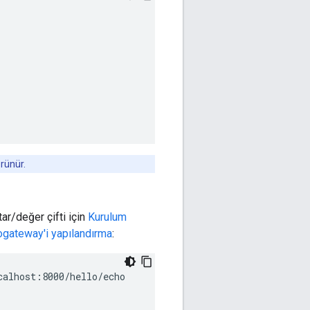
rünür.
ar/değer çifti için
Kurulum
rogateway'i yapılandırma
:
alhost:8000/hello/echo
