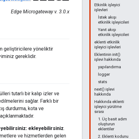
Etkinlik işleyici
işlevleri
Edge Microgateway v. 3.0.x
İstek akışı
etkinlik işleyicileri
Yanıt akışı
etkinlik işleyicileri
eklenti etkinlik
işleyici işlevleri
eliştiricilere yöneliktir
Eklentinin init()
iminiz gereklidir.
işlevi hakkında
yapılandırma
logger
stats
next() işlevi
ri tutarlı bir kalıp izler ve
hakkında
lmelerini sağlar. Farklı bir
Hakkında eklenti
işleyici yürütme
tış durdurma, kota ve
sırası
çıklanmaktadır.
1. Üç basit adım
oluşturun
ebilirsiniz: ekleyebilirsiniz
.
eklentiler
izmetlere ve hizmetlerden gelen
2. Eklenti kodunu