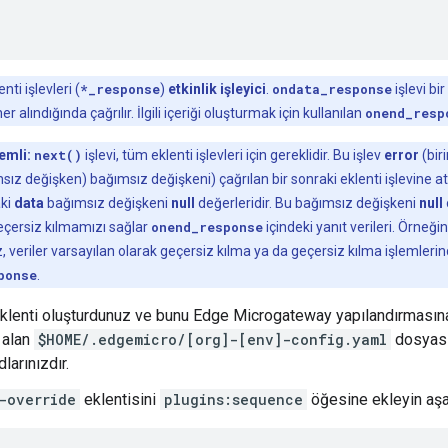
nti işlevleri (
*_response
)
etkinlik işleyici
.
ondata_response
işlevi b
r alındığında çağrılır. İlgili içeriği oluşturmak için kullanılan
onend_resp
emli:
next()
işlevi, tüm eklenti işlevleri için gereklidir. Bu işlev
error
(bir
msız değişken) bağımsız değişkeni) çağrılan bir sonraki eklenti işlevine a
ki
data
bağımsız değişkeni
null
değerleridir. Bu bağımsız değişkeni
null
eçersiz kılmamızı sağlar
onend_response
içindeki yanıt verileri. Örneğ
, veriler varsayılan olarak geçersiz kılma ya da geçersiz kılma işlemler
ponse
.
eklenti oluşturdunuz ve bunu Edge Microgateway yapılandırmasın
 alan
$HOME/.edgemicro/[org]-[env]-config.yaml
dosyası
larınızdır.
-override
eklentisini
plugins:sequence
öğesine ekleyin aşağ