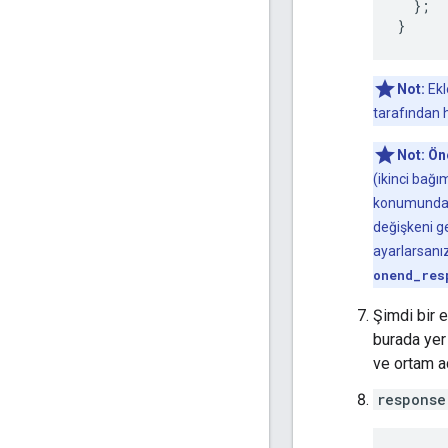
};
}
Not:
Ekle
tarafından he
Not:
Ön
(ikinci bağı
konumunda
değişkeni g
ayarlarsanız
onend_res
Şimdi bir 
burada yer
ve ortam ad
response