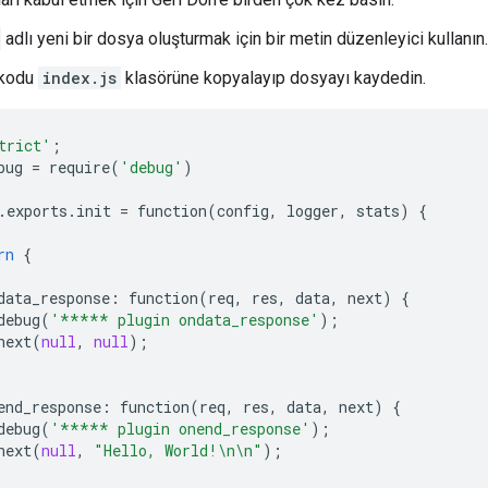
adlı yeni bir dosya oluşturmak için bir metin düzenleyici kullanın.
 kodu
index.js
klasörüne kopyalayıp dosyayı kaydedin.
trict'
;
bug
=
require
(
'debug'
)
.
exports
.
init
=
function
(
config
,
logger
,
stats
)
{
rn
{
data_response
:
function
(
req
,
res
,
data
,
next
)
{
debug
(
'***** plugin ondata_response'
);
next
(
null
,
null
);
end_response
:
function
(
req
,
res
,
data
,
next
)
{
debug
(
'***** plugin onend_response'
);
next
(
null
,
"Hello, World!
\n\n
"
);