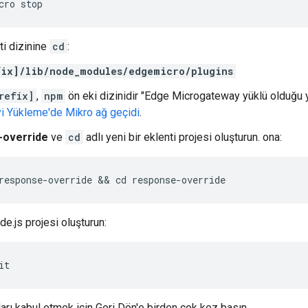
cro stop
ti dizinine
cd
:
fix]/lib/node_modules/edgemicro/plugins
refix]
,
npm
ön eki dizinidir "Edge Microgateway yüklü olduğu 
i Yükleme'de Mikro ağ geçidi
.
-override
ve
cd
adlı yeni bir eklenti projesi oluşturun. ona:
response-override && cd response-override
de.js projesi oluşturun:
it
ları kabul etmek için Geri Dön'e birden çok kez basın.