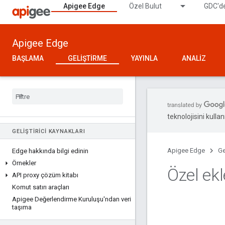
Apigee Edge
Özel Bulut
GDC'de
Apigee Edge
BAŞLAMA
GELIŞTIRME
YAYINLA
ANALIZ
teknolojisini kullan
GELIŞTIRICI KAYNAKLARI
Apigee Edge
Ge
Edge hakkında bilgi edinin
Örnekler
Özel ekl
API proxy çözüm kitabı
Komut satırı araçları
Apigee Değerlendirme Kuruluşu'ndan veri
taşıma