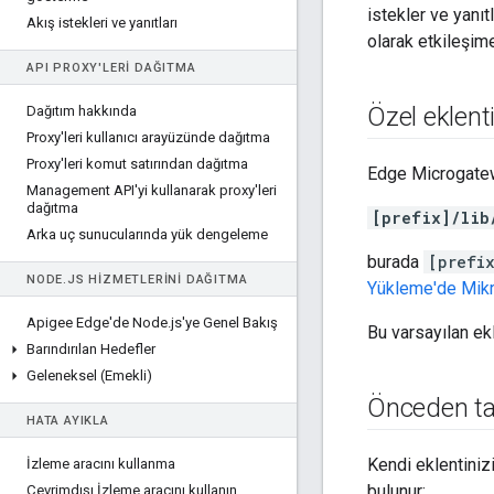
istekler ve yanıt
Akış istekleri ve yanıtları
olarak etkileşime
API PROXY'LERI DAĞITMA
Özel eklenti
Dağıtım hakkında
Proxy'leri kullanıcı arayüzünde dağıtma
Proxy'leri komut satırından dağıtma
Edge Microgatewa
Management API'yi kullanarak proxy'leri
dağıtma
[prefix]/lib
Arka uç sunucularında yük dengeleme
burada
[prefi
NODE
.
JS HIZMETLERINI DAĞITMA
Yükleme'de Mikr
Apigee Edge'de Node
.
js'ye Genel Bakış
Bu varsayılan ekl
Barındırılan Hedefler
Geleneksel (Emekli)
Önceden tan
HATA AYIKLA
Kendi eklentiniz
İzleme aracını kullanma
bulunur:
Çevrimdışı İzleme aracını kullanın