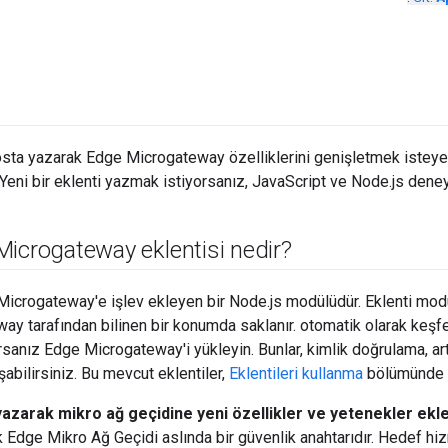
osta yazarak Edge Microgateway özelliklerini genişletmek isteyen g
 Yeni bir eklenti yazmak istiyorsanız, JavaScript ve Node.js deney
icrogateway eklentisi nedir?
Microgateway'e işlev ekleyen bir Node.js modülüdür. Eklenti modülle
y tarafından bilinen bir konumda saklanır. otomatik olarak keşfedi
orsanız Edge Microgateway'i yükleyin. Bunlar, kimlik doğrulama, ar
şabilirsiniz. Bu mevcut eklentiler,
Eklentileri kullanma
bölümünde a
yazarak mikro ağ geçidine yeni özellikler ve yetenekler ekley
k Edge Mikro Ağ Geçidi aslında bir güvenlik anahtarıdır. Hedef h