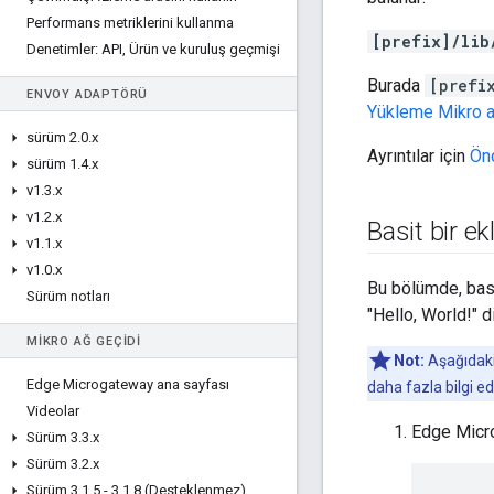
Performans metriklerini kullanma
[prefix]/lib
Denetimler: API
,
Ürün ve kuruluş geçmişi
Burada
[prefi
ENVOY ADAPTÖRÜ
Yükleme Mikro a
sürüm 2
.
0
.
x
Ayrıntılar için
Ön
sürüm 1
.
4
.
x
v1
.
3
.
x
v1
.
2
.
x
Basit bir ek
v1
.
1
.
x
v1
.
0
.
x
Bu bölümde, basit
Sürüm notları
"Hello, World!" d
MIKRO AĞ GEÇIDI
Not:
Aşağıdaki 
Edge Microgateway ana sayfası
daha fazla bilgi ed
Videolar
Edge Micro
Sürüm 3
.
3
.
x
Sürüm 3
.
2
.
x
Sürüm 3
.
1
.
5 - 3
.
1
.
8 (Desteklenmez)