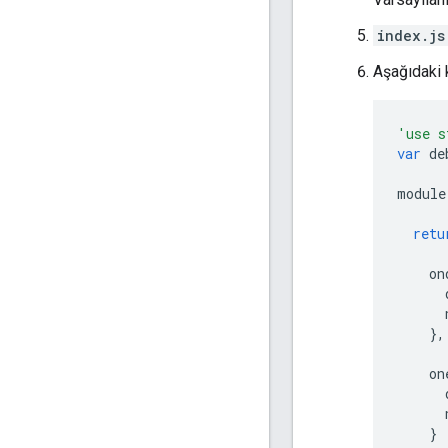
index.js
Aşağıdaki
'use s
var
de
module
retu
on
},
on
}