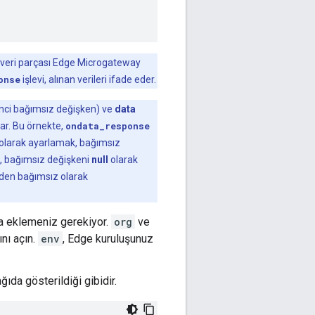
ir veri parçası Edge Microgateway
onse
işlevi, alınan verileri ifade eder.
inci bağımsız değişken) ve
data
tar. Bu örnekte,
ondata_response
olarak ayarlamak, bağımsız
in, bağımsız değişkeni
null
olarak
inden bağımsız olarak
a eklemeniz gerekiyor.
org
ve
nı açın.
env
, Edge kuruluşunuz
ıda gösterildiği gibidir.