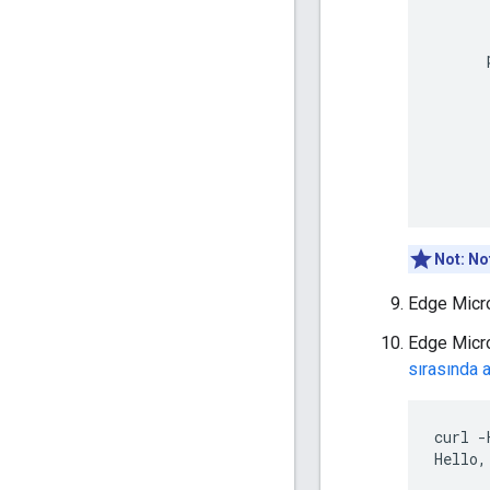
      .
      
      
      
      
      
      
Not:
No
Edge Micro
Edge Micro
sırasında 
curl -
Hello,