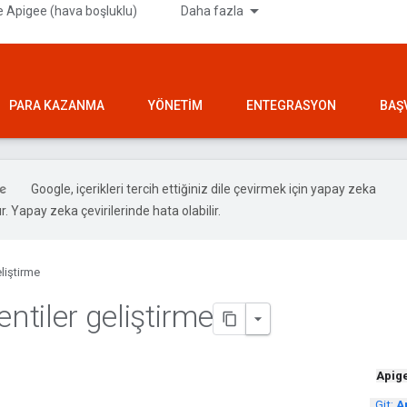
 Apigee (hava boşluklu)
Daha fazla
PARA KAZANMA
YÖNETIM
ENTEGRASYON
BAŞ
Google, içerikleri tercih ettiğiniz dile çevirmek için yapay zeka
ır. Yapay zeka çevirilerinde hata olabilir.
liştirme
entiler geliştirme
Apig
.
Git:
A