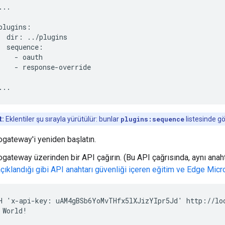
..

plugins:

  dir: ../plugins

  sequence:

    - oauth

    - response-override

...
t:
Eklentiler şu sırayla yürütülür: bunlar
plugins:sequence
listesinde gö
gateway'i yeniden başlatın.
gateway üzerinden bir API çağırın. (Bu API çağrısında, aynı anaht
açıklandığı gibi API anahtarı güvenliği içeren eğitim ve Edge Mic
H 'x-api-key: uAM4gBSb6YoMvTHfx5lXJizYIpr5Jd' http://loc
 World!