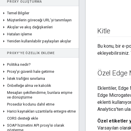
PROXY OLUŞTURMA
Temel Bilgiler
Müşterilerin göreceği URL'yi tanımlayın
Akışlar ve akış değişkenleri
Kitle
Hataları işleme
Yeniden kullanılabilir paylaşılan akışlar
Bu konu, bir e-p
ekleyebilirsiniz.
PROXY'YE ÖZELLIK EKLEME
Politika nedir?
Özel Edge M
Proxy'yi güvenli hale getirme
İstek trafiğini sınırlama
Önbelleğe alma ve kalıcılık
Eklentiler, Edge 
Mesajları şekillendirme
,
bunlara erişme
Edge Microgatewa
ve dönüştürme
eklenti kullanıy
Prosedür kodunu dahil etme
Analytics'ten ula
Harici kaynakları uzantılarla entegre etme
CORS desteği ekle
Özel etiketler 
SOAP hizmetini API proxy'si olarak
Varsayılan olara
gösterme